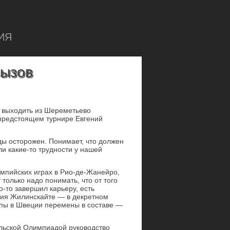
ИЯ
вызов
м выходить из Шереметьево
 предстоящем турнире Евгений
ды осторожен. Понимает, что должен
 ли какие-то трудности у нашей
импийских играх в Рио-де-Жанейро,
только надо понимать, что от того
о-то завершил карьеру, есть
рия Жилинскайте — в декретном
опы в Швеции перемены в составе —
зильской Олимпиадой руководство