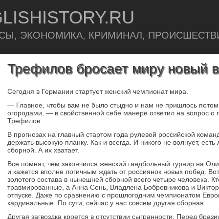
LISHISTORY.RU
СЫ, ЭКОНОМИКА, КРИМИНАЛ, ПРОИСШЕСТВ
Трефилов бросает миру новый 
Сегодня в Германии стартует женский чемпионат мира.
— Главное, чтобы вам не было стыдно и нам не пришлось пото
огородами, — в свойственной себе манере ответил на вопрос о
Трефилов.
В прогнозах на главный стартом года рулевой российской коман
держать высокую планку. Как и всегда. И никого не волнует, есть
сборной. А их хватает.
Все помнят, чем закончился женский гандбольный турнир на Ол
и кажется вполне логичным ждать от россиянок новых побед. Вот 
золотого состава в нынешней сборной всего четыре человека. Кт
травмированные, а Анна Сень, Владлена Бобровникова и Викто
отпуске. Даже по сравнению с прошлогодним чемпионатом Евр
кардинальные. По сути, сейчас у нас совсем другая сборная.
Другая загвоздка кроется в отсутствии сыгранности. Перед бра