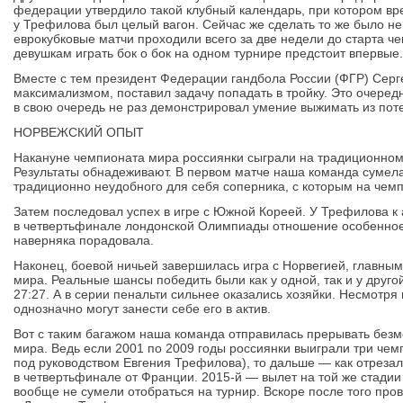
федерации утвердило такой клубный календарь, при котором вр
у Трефилова был целый вагон. Сейчас же сделать то же было н
еврокубковые матчи проходили всего за две недели до старта ч
девушкам играть бок о бок на одном турнире предстоит впервые.
Вместе с тем президент Федерации гандбола России (ФГР) Сер
максимализмом, поставил задачу попадать в тройку. Это очеред
в свою очередь не раз демонстрировал умение выжимать из по
НОРВЕЖСКИЙ ОПЫТ
Накануне чемпионата мира россиянки сыграли на традиционном 
Результаты обнадеживают. В первом матче наша команда сумела
традиционно неудобного для себя соперника, с которым на чем
Затем последовал успех в игре с Южной Кореей. У Трефилова к
в четвертьфинале лондонской Олимпиады отношение особенное.
наверняка порадовала.
Наконец, боевой ничьей завершилась игра с Норвегией, главн
мира. Реальные шансы победить были как у одной, так и у друго
27:27. А в серии пенальти сильнее оказались хозяйки. Несмотря
однозначно могут занести себе его в актив.
Вот с таким багажом наша команда отправилась прерывать без
мира. Ведь если 2001 по 2009 годы россиянки выиграли три чемп
под руководством Евгения Трефилова), то дальше — как отреза
в четвертьфинале от Франции. 2015-й — вылет на той же стадии
вообще не сумели отобраться на турнир. Вскоре после того пр