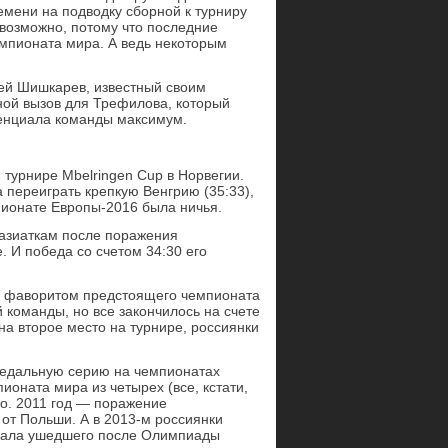
емени на подводку сборной к турниру
евозможно, потому что последние
емпионата мира. А ведь некоторым
гей Шишкарев, известный своим
ной вызов для Трефилова, который
тенциала команды максимум.
турнире Mbelringen Cup в Норвегии.
 переиграть крепкую Венгрию (35:33),
пионате Европы-2016 была ничья.
 азиаткам после поражения
 И победа со счетом 34:30 его
ым фаворитом предстоящего чемпионата
й команды, но все закончилось на счете
 на второе место на турнире, россиянки
медальную серию на чемпионатах
ионата мира из четырех (все, кстати,
ло. 2011 год — поражение
 от Польши. А в 2013-м россиянки
овала ушедшего после Олимпиады