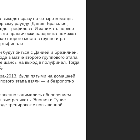
а выходят сразу по четыре команды
ервому раунду: Дания, Бразилия,
анде Трефилова. И занимать первое
 это практически наверняка поможет
чае второго места в группе игра
ертьфинале.
ки будут биться с Данией и Бразилией.
да в матче второго группового этапа
е шансы на выход в полуфинал. Тогда
д.
ира-2013, были пятыми на домашней
пового этапа взяли — и безропотно
равленно занимались обновлением
ны выстреливать. Япония и Тунис —
роде тренировок с повышенной