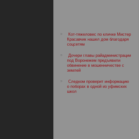
Кот-тяжеловес по кличке Мистер
Красавчик нашел дом благодаря
соцсетям
Дочери главы райадминистрации
под Воронежем предъявили
обвинение в мошенничестве с
землей
Следком проверит информацию
о поборах в одной из уфимских
школ