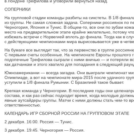
в Лондоне Трефилова и уговорили вернуться назад.
СОПЕРНИКИ
На групповой стадии команды разбиты на сикстеты. В 1/8 финал
из группы. Не самая сложная задача. Соперники россиянок по п
Черногория, Япония и Тунис. В общем-то, все они по зубам ком
место на предварительном этапе крайне желательно, потому что
избежать встречи с Норвегией вплоть до финала. Тогда как в слу
с действующими чемпионками мира вырисовывается уже в четв
На бумаге все выглядит так, что за первенство в группе россиян
С первыми счеты особенные. На чемпионате Европы прошлого го
подопечные Трефилова сыграли с ними вничью — и потеряли вс
как датчанкам и этого хватило для попадания в следующий раун
Южноамериканки — всегда загадка. Они выиграли чемпионат м
Олимпиаде, а вот на чемпионате мира-2015 после удачного груп
уступили в 1/8 финала Румынии. С Бразилией такое бывает.
Крепкая команда у Черногории. В последние годы они целенап
состава, и как раз сейчас подходит время, когда молодые долж
явные аутсайдеры группы. Матчи с ними должны стать чем-то в
ответственностью.
КАЛЕНДАРЬ ИГР СБОРНОЙ РОССИИ НА ГРУППОВОМ ЭТАПЕ
2 декабря. 16:00. Россия — Тунис.
3 декабря. 19:45. Черногория — Россия.