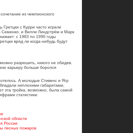
е сочетание из чемпионского
ь Гретцки с Курри часто играли
в Семенко, и Вилли Линдстрём и Марк
нижает: с 1983 по 1990 годы
етцки вряд ли когда-нибудь будут
можно разрешить, никого не обидев.
свою карьеру больше боролся
хотелось. А молодые Стивенс и Ягр
 обладали неплохими габаритами,
ет эта тройка, возможно, была самой
цифрами статистики.
ре
нской области
ия России
мы лесных пожаров