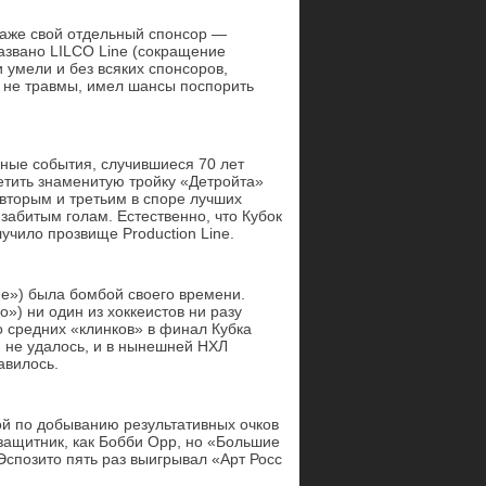
даже свой отдельный спонсор —
названо LILCO Line (сокращение
и умели и без всяких спонсоров,
ы не травмы, имел шансы поспорить
ные события, случившиеся 70 лет
етить знаменитую тройку «Детройта»
 вторым и третьим в споре лучших
 забитым голам. Естественно, что Кубок
учило прозвище Production Line.
ие») была бомбой своего времени.
») ни один из хоккеистов ни разу
о средних «клинков» в финал Кубка
и не удалось, и в нынешней НХЛ
авилось.
ой по добыванию результативных очков
 защитник, как Бобби Орр, но «Большие
Эспозито пять раз выигрывал «Арт Росс