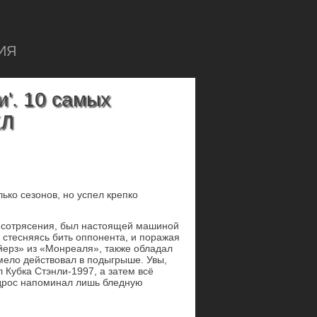
ИЯ
и'. 10 самых
ХЛ
ько сезонов, но успел крепко
и сотрясения, был настоящей машиной
стесняясь бить оппонента, и поражая
йерз» из «Монреаля», также обладал
мело действовал в подыгрыше. Увы,
Кубка Стэнли-1997, а затем всё
ндрос напоминал лишь бледную