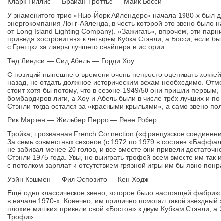
Кларк Гиллис — Брайан Троттье — Майк Босси
У знаменитого трио «Нью-Йорк Айлендерс» начала 1980-х был 
энергокомпания Лонг-Айленда, в честь которой это звено было 
от Long Island Lighting Company). «Зажигать», впрочем, эти парн
приведя «островитян» к четырём Кубка Стэнли, а Босси, если б
с Гретцки за лавры лучшего снайпера в истории.
Тед Линдси — Сид Абель — Горди Хоу
С позиций нынешнего времени очень непросто оценивать хоккей
назад, но отдать должное историческим вехам необходимо. Отм
стоит хотя бы потому, что в сезоне-1949/50 они пришли первым,
бомбардиров лиги, а Хоу и Абель были в числе трёх лучших и по
Стэнли тогда остался за «красными крыльями», а само звено пол
Рик Мартен — Жильбер Перро — Рене Робер
Тройка, прозванная French Connection («французское соединен
За семь совместных сезонов (с 1972 по 1979 в составе «Баффало
не забивал менее 20 голов, и все вместе они привели достаточн
Стэнли 1975 года. Увы, но выиграть трофей всем вместе им так 
с потолком зарплат и отсутствием грязной игры им бы явно понр
Уэйн Кэшмен — Фил Эспозито — Кен Ходж
Ещё одно классическое звено, которое было настоящей фабрик
в начале 1970-х. Конечно, им прилично помогал такой звёздный
плохие мишки» привели свой «Бостон» к двум Кубкам Стэнли, а 
Трофи».