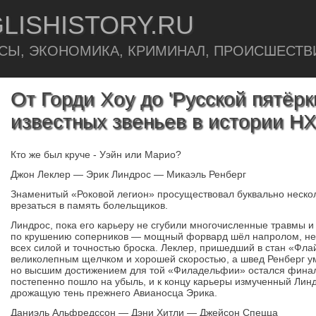
LISHISTORY.RU
СЫ, ЭКОНОМИКА, КРИМИНАЛ, ПРОИСШЕСТВ
От Горди Хоу до 'Русской пятёрк
известных звеньев в истории Н
Кто же был круче - Уэйн или Марио?
Джон Леклер — Эрик Линдрос — Микаэль Ренберг
Знаменитый «Роковой легион» просуществовал буквально нескол
врезаться в память болельщиков.
Линдрос, пока его карьеру не сгубили многочисленные травмы 
по крушению соперников — мощный форвард шёл напролом, не 
всех силой и точностью броска. Леклер, пришедший в стан «Фла
великолепным щелчком и хорошей скоростью, а швед Ренберг у
но высшим достижением для той «Филадельфии» остался финал 
постепенно пошло на убыль, и к концу карьеры измученный Ли
дрожащую тень прежнего Авианосца Эрика.
Даниэль Альфредссон — Дэни Хитли — Джейсон Спецца