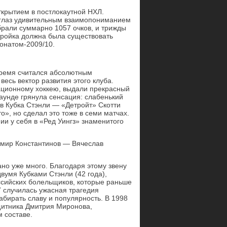
ткрытием в постлокаутной НХЛ.
й глаз удивительным взаимопониманием
брали суммарно 1057 очков, и трижды
 тройка должна была существовать
онатом-2009/10.
время считался абсолютным
весь вектор развития этого клуба.
ационному хоккею, выдали прекрасный
раунде грянула сенсация: слабенький
в Кубка Стэнли — «Детройт» Скотти
», но сделал это тоже в семи матчах.
и у себя в «Ред Уингз» знаменитого
мир Константинов — Вячеслав
ано уже много. Благодаря этому звену
умя Кубками Стэнли (42 года),
ссийских болельщиков, которые раньше
7 случилась ужасная трагедия
бирать славу и популярность. В 1998
щитника Дмитрия Миронова,
 составе.