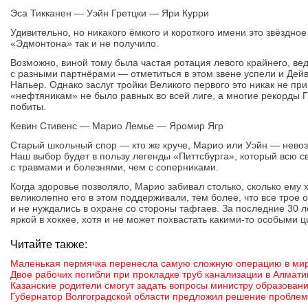
Эса Тикканен — Уэйн Гретцки — Яри Курри
Удивительно, но никакого ёмкого и короткого имени это звёздно
«Эдмонтона» так и не получило.
Возможно, виной тому была частая ротация левого крайнего, вед
с разными партнёрами — отметиться в этом звене успели и Дей
Напьер. Однако заслуг тройки Великого первого это никак не при
«нефтяникам» не было равных во всей лиге, а многие рекорды Гр
побиты.
Кевин Стивенс — Марио Лемье — Яромир Ягр
Старый школьный спор — кто же круче, Марио или Уэйн — невоз
Наш выбор будет в пользу легенды «Питтсбурга», который всю 
с травмами и болезнями, чем с соперниками.
Когда здоровье позволяло, Марио забивал столько, сколько ему 
великолепно его в этом поддерживали, тем более, что все трое
и не нуждались в охране со стороны тафгаев. За последние 30 л
яркой в хоккее, хотя и не может похвастать какими-то особыми 
Читайте также:
Маленькая пермячка перенесла самую сложную операцию в ми
Двое рабочих погибли при прокладке труб канализации в Алмати
Казанские родители смогут задать вопросы министру образован
Губернатор Волгоградской области предложил решение пробле