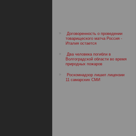
Договоренность о проведении
товарищеского матча Россия -
Италия остается
Два человека погибли в
Волгоградской области во время
природных пожаров
Роскомнадзор лишил лицензии
11 самарских СМИ