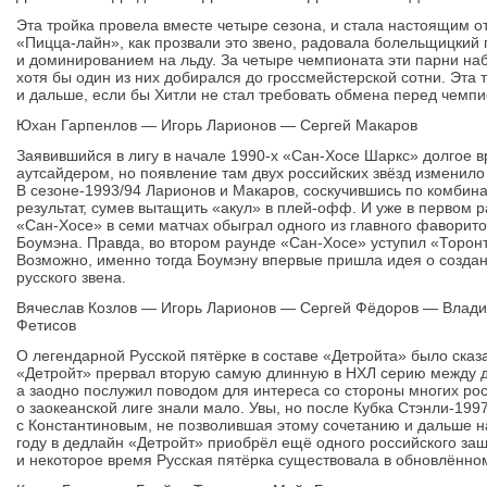
Эта тройка провела вместе четыре сезона, и стала настоящим о
«Пицца-лайн», как прозвали это звено, радовала болельщицки
и доминированием на льду. За четыре чемпионата эти парни на
хотя бы один из них добирался до гроссмейстерской сотни. Эта
и дальше, если бы Хитли не стал требовать обмена перед чемпи
Юхан Гарпенлов — Игорь Ларионов — Сергей Макаров
Заявившийся в лигу в начале 1990-х «Сан-Хосе Шаркс» долгое 
аутсайдером, но появление там двух российских звёзд изменило 
В сезоне-1993/94 Ларионов и Макаров, соскучившись по комбин
результат, сумев вытащить «акул» в плей-офф. И уже в первом 
«Сан-Хосе» в семи матчах обыграл одного из главного фаворито
Боумэна. Правда, во втором раунде «Сан-Хосе» уступил «Торонто
Возможно, именно тогда Боумэну впервые пришла идея о создани
русского звена.
Вячеслав Козлов — Игорь Ларионов — Сергей Фёдоров — Влади
Фетисов
О легендарной Русской пятёрке в составе «Детройта» было сказ
«Детройт» прервал вторую самую длинную в НХЛ серию между дв
а заодно послужил поводом для интереса со стороны многих ро
о заокеанской лиге знали мало. Увы, но после Кубка Стэнли-199
с Константиновым, не позволившая этому сочетанию и дальше на
году в дедлайн «Детройт» приобрёл ещё одного российского за
и некоторое время Русская пятёрка существовала в обновлённом