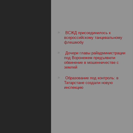
ВСЖД присоединилось к
всероссийскому танцевальному
флешмобу
Дочери главы райадминистрации
под Воронежем предъявили
обвинение в мошенничестве с
землей
Образование под контроль: в
Татарстане создали новую
инспекцию