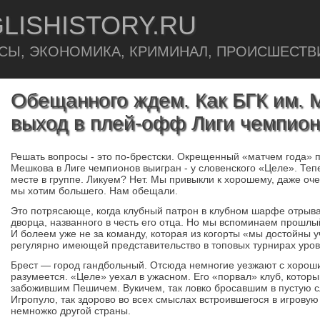
LISHISTORY.RU
СЫ, ЭКОНОМИКА, КРИМИНАЛ, ПРОИСШЕСТВ
Обещанного ждем. Как БГК им. 
выход в плей-офф Лиги чемпио
Решать вопросы - это по-брестски. Окрещенный «матчем года» 
Мешкова в Лиге чемпионов выигран - у словенского «Целе». Теп
месте в группе. Ликуем? Нет. Мы привыкли к хорошему, даже оч
мы хотим большего. Нам обещали.
Это потрясающе, когда клубный патрон в клубном шарфе отрыва
дворца, названного в честь его отца. Но мы вспоминаем прошлы
И болеем уже не за команду, которая из когорты «мы достойны у
регулярно имеющей представительство в топовых турнирах уров
Брест — город гандбольный. Отсюда немногие уезжают с хорош
разумеется. «Целе» уехал в ужасном. Его «порвал» клуб, которы
забожившим Пешичем. Вукичем, так ловко бросавшим в пустую 
Игропуло, так здорово во всех смыслах встроившегося в игрову
немножко другой страны.