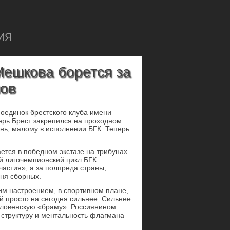
ИЯ
Мешкова борется за
нов
поединок брестского клуба имени
ерь Брест закрепился на проходном
ень, малому в исполнении БГК. Теперь
ется в победном экстазе на трибунах
й лигочемпионский цикл БГК.
частия», а за полпреда страны,
ня сборных.
им настроением, в спортивном плане,
й просто на сегодня сильнее. Сильнее
словенскую «браму». Россиянином
ю структуру и ментальность флагмана