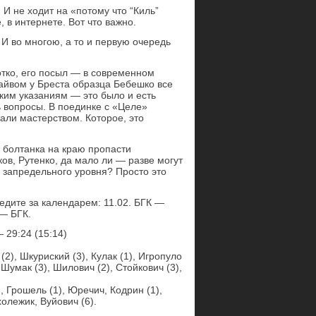
 И не ходит на «потому что “Киль”
, в интернете. Вот что важно.
 И во многою, а то и первую очередь
отко, его посыл — в современном
айвом у Бреста образца Бебешко все
ким указаниям — это было и есть
ь вопросы. В поединке с «Целе»
али мастерством. Которое, это
а болтанка на краю пропасти
ов, Рутенко, да мало ли — разве могут
 запредельного уровня? Просто это
едите за календарем: 11.02. БГК —
 — БГК.
29:24 (15:14)
), Шкуриский (3), Кулак (1), Игропуло
 Шумак (3), Шилович (2), Стойкович (3),
, Грошель (1), Юречич, Кодрин (1),
холежик, Вуйович (6).