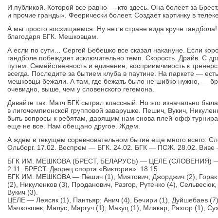
И публикой. Которой все равно — кто здесь. Она болеет за Брест.
и прочие гранды». Феерически болеет. Создает картинку в телеке
А мы просто восхищаемся. Ну нет в стране вида круче гандбола!
благодаря БГК. Мешковцам.
А если по сути… Сергей Бебешко все сказал накануне. Если кор
гандболе побеждает исключительно темп. Скорость. Драйв. С др
путем. Семейственность и единение, восприимчивость к тренерс
всегда. Последите за бытием клуба в паутине. На паркете — ест
мешковцы бежали. А там, где бежать было не шибко нужно, — бр
очевидно, выше, чем у словенского гегемона.
Давайте так. Матч БГК сыграл классный. Но это изначально был
в лигочемпионской групповой заварушке. Пешич, Вукич, Никуленк
быть вопросы к ребятам, дарящим нам снова плей-офф турнира
еще не все. Нам обещано другое. Ждем.
А ждем в текущем соревновательном бытие еще много всего. Сл
Ольборг. 17.02. Веспрем — БГК. 24.02. БГК — ПСЖ. 28.02. Виве
БГК ИМ. МЕШКОВА (БРЕСТ, БЕЛАРУСЬ) — ЦЕЛЕ (СЛОВЕНИЯ) — 
2.11. БРЕСТ. Дворец спорта «Виктория». 18.15.
БГК ИМ. МЕШКОВА — Пешич (1), Миятович; Джорджич (2), Горак (2
(2), Никуленков (3), Проданович, Разгор, Рутенко (4), Сельвесюк,
Вукич (3).
ЦЕЛЕ — Леясяк (1), Пантьяр; Анич (4), Бечири (1), Дуйшебаев (7)
Мачковшек, Малус, Маргуч (1), Макуц (1), Млакар, Разгор (1), Су