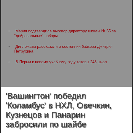
Мэрия подтвердила выговор директору школы № 65 за
"добровольные" поборы
Дипломаты рассказали о состоянии байкера Дмитрия
Петрухина
В Перми к новому учебному году готовы 248 школ
'Вашингтон' победил
'Коламбус' в НХЛ, Овечкин,
Кузнецов и Панарин
забросили по шайбе