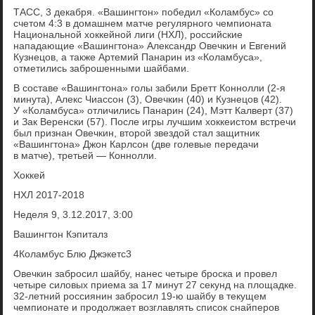
ТАСС, 3 декабря. «Вашингтон» победил «Коламбус» со
счетом 4:3 в домашнем матче регулярного чемпионата
Национальной хоккейной лиги (НХЛ), российские
нападающие «Вашингтона» Александр Овечкин и Евгений
Кузнецов, а также Артемий Панарин из «Коламбуса»,
отметились заброшенными шайбами.
В составе «Вашингтона» голы забили Бретт Коннолли (2-я
минута), Алекс Чиассон (3), Овечкин (40) и Кузнецов (42).
У «Коламбуса» отличились Панарин (24), Мэтт Калверт (37)
и Зак Веренски (57). После игры лучшим хоккеистом встречи
был признан Овечкин, второй звездой стал защитник
«Вашингтона» Джон Карлсон (две голевые передачи
в матче), третьей — Коннолли.
Хоккей
НХЛ 2017-2018
Неделя 9, 3.12.2017, 3:00
Вашингтон Кэпиталз
4Коламбус Блю Джэкетс3
Овечкин забросил шайбу, нанес четыре броска и провел
четыре силовых приема за 17 минут 27 секунд на площадке.
32-летний россиянин забросил 19-ю шайбу в текущем
чемпионате и продолжает возглавлять список снайперов