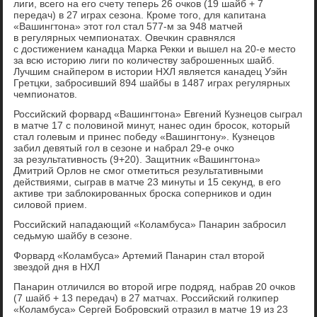
лиги, всего на его счету теперь 26 очков (19 шайб + 7
передач) в 27 играх сезона. Кроме того, для капитана
«Вашингтона» этот гол стал 577-м за 948 матчей
в регулярных чемпионатах. Овечкин сравнялся
с достижением канадца Марка Рекки и вышел на 20-е место
за всю историю лиги по количеству заброшенных шайб.
Лучшим снайпером в истории НХЛ является канадец Уэйн
Гретцки, забросивший 894 шайбы в 1487 играх регулярных
чемпионатов.
Российский форвард «Вашингтона» Евгений Кузнецов сыграл
в матче 17 с половиной минут, нанес один бросок, который
стал голевым и принес победу «Вашингтону». Кузнецов
забил девятый гол в сезоне и набрал 29-е очко
за результативность (9+20). Защитник «Вашингтона»
Дмитрий Орлов не смог отметиться результативными
действиями, сыграв в матче 23 минуты и 15 секунд, в его
активе три заблокированных броска соперников и один
силовой прием.
Российский нападающий «Коламбуса» Панарин забросил
седьмую шайбу в сезоне.
Форвард «Коламбуса» Артемий Панарин стал второй
звездой дня в НХЛ
Панарин отличился во второй игре подряд, набрав 20 очков
(7 шайб + 13 передач) в 27 матчах. Российский голкипер
«Коламбуса» Сергей Бобровский отразил в матче 19 из 23