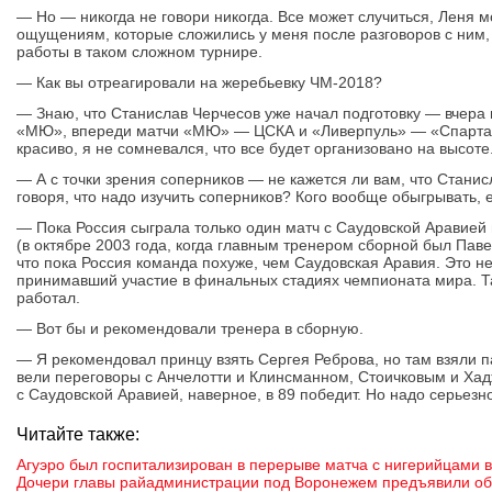
— Но — никогда не говори никогда. Все может случиться, Леня мо
ощущениям, которые сложились у меня после разговоров с ним,
работы в таком сложном турнире.
— Как вы отреагировали на жеребьевку ЧМ-2018?
— Знаю, что Станислав Черчесов уже начал подготовку — вчера
«МЮ», впереди матчи «МЮ» — ЦСКА и «Ливерпуль» — «Спарта
красиво, я не сомневался, что все будет организовано на высоте
— А с точки зрения соперников — не кажется ли вам, что Стани
говоря, что надо изучить соперников? Кого вообще обыгрывать,
— Пока Россия сыграла только один матч с Саудовской Аравией и
(в октябре 2003 года, когда главным тренером сборной был Пав
что пока Россия команда похуже, чем Саудовская Аравия. Это н
принимавший участие в финальных стадиях чемпионата мира. Так
работал.
— Вот бы и рекомендовали тренера в сборную.
— Я рекомендовал принцу взять Сергея Реброва, но там взяли 
вели переговоры с Анчелотти и Клинсманном, Стоичковым и Хад
с Саудовской Аравией, наверное, в 89 победит. Но надо серьезно
Читайте также:
Агуэро был госпитализирован в перерыве матча с нигерийцами 
Дочери главы райадминистрации под Воронежем предъявили об