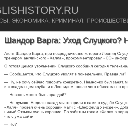
LISHISTORY.RU
СЫ, ЭКОНОМИКА, КРИМИНАЛ, ПРОИСШЕСТВ
Шандор Варга: Уход Слуцкого? 
Агент Шандор Варга, при посредничестве которого Леонид Слуц
тренером английского «Халла», прокомментировал «СЭ» инфор
О готовящемся увольнении Слуцкого сообщил сегодня телекана
— Сообщается, что Слуцкого уволят в понедельник. Правда ли?
— Ну, не хочу сейчас говорить конкретно. Немножко был занят, 
и с владельцем клуба, и с Леонидом, после чего обязательно п
— Новость может быть правдой?
— Не думаю. Неделю назад мы говорили с вами о судьбе Слуцко
«Халл» провел очень хороший матч с «Шеффилд Уэнсдей», доби
ничья! Отзывы очень хорошие. По забитым голам «Халл» в поряд
что с ума сойти!
— Но?