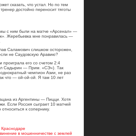
жет сказать, что устал. Но по тем
 тренер достойно переносит тяготы
 мы с ним были на матче «Арсенал» —
к». Жеребьевка мне понравилась —
.
слав Саламович слишком осторожен,
 если не Саудовскую Аравию?
 проиграла его со счетом 2:4
ел Садырин — Прим. «СЭ»). Так
еоднократный чемпион Азии, не раз
 что — ой-ой-ой. Я там 10 лет
пацана из Аргентины — Пицци. Хотя
жи. Если Россия сыграет 10 матчей
 относиться к сопернику.
в Краснодаре
винение в мошенничестве с землей