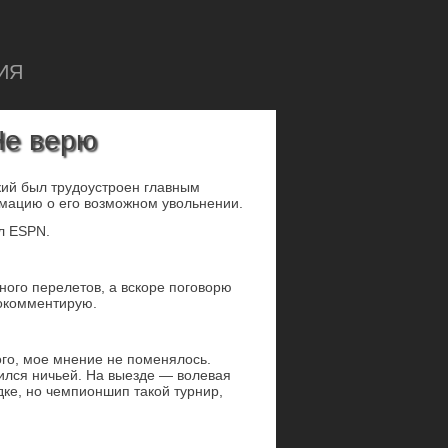
ИЯ
Не верю
кий был трудоустроен главным
мацию о его возможном увольнении.
л ESPN.
много перелетов, а вскоре поговорю
рокомментирую.
го, мое мнение не поменялось.
лся ничьей. На выезде — волевая
ке, но чемпионшип такой турнир,