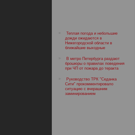
Теплая погода и небольшие
дожди ожидаются в
Нижегородской области в
ближайшие выходные
В метро Петербурга раздают
брошюры о правилах поведения
при ЧП от пожара до теракта
Руководство ТРК "Седанка
Сити" прокомментировало
ситуацию с вчерашним
заминированием