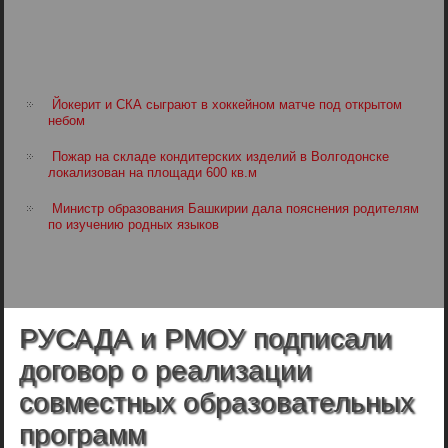
Йокерит и СКА сыграют в хоккейном матче под открытом
небом
Пожар на складе кондитерских изделий в Волгодонске
локализован на площади 600 кв.м
Министр образования Башкирии дала пояснения родителям
по изучению родных языков
РУСАДА и РМОУ подписали
договор о реализации
совместных образовательных
программ