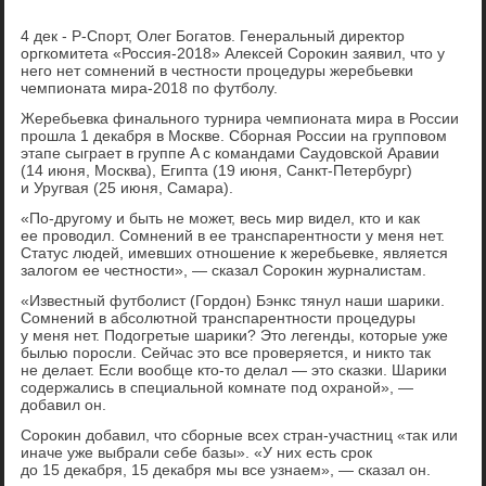
4 дек - Р-Спорт, Олег Богатов. Генеральный директор
оргкомитета «Россия-2018» Алексей Сорокин заявил, что у
него нет сомнений в честности процедуры жеребьевки
чемпионата мира-2018 по футболу.
Жеребьевка финального турнира чемпионата мира в России
прошла 1 декабря в Москве. Сборная России на групповом
этапе сыграет в группе A с командами Саудовской Аравии
(14 июня, Москва), Египта (19 июня, Санкт-Петербург)
и Уругвая (25 июня, Самара).
«По-другому и быть не может, весь мир видел, кто и как
ее проводил. Сомнений в ее транспарентности у меня нет.
Статус людей, имевших отношение к жеребьевке, является
залогом ее честности», — сказал Сорокин журналистам.
«Известный футболист (Гордон) Бэнкс тянул наши шарики.
Сомнений в абсолютной транспарентности процедуры
у меня нет. Подогретые шарики? Это легенды, которые уже
былью поросли. Сейчас это все проверяется, и никто так
не делает. Если вообще кто-то делал — это сказки. Шарики
содержались в специальной комнате под охраной», —
добавил он.
Сорокин добавил, что сборные всех стран-участниц «так или
иначе уже выбрали себе базы». «У них есть срок
до 15 декабря, 15 декабря мы все узнаем», — сказал он.