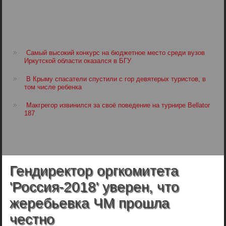
Самый высокий конкурс на бюджетное место среди вузов
Иркутской области оказался в БГУ
В Крыму спасатели спустили с гор девятерых туристов, в
том числе ребенка
Макгрегор извинился за своё поведение на турнире Bellator
187
Гендиректор оргкомитета
'Россия-2018' уверен, что
жеребьевка ЧМ прошла
честно