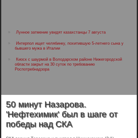
Лунное затмение увидят казахстанцы 7 августа
Интерпол ищет челябинку, похитившую 5-летнего сына у
бывшего мужа в Италии
Киоск с шаурмой в Володарском районе Нижегородской
области закрыт на 30 суток по требованию
Роспотребнадзора
50 минут Назарова.
'Нефтехимик' был в шаге от
победы над СКА