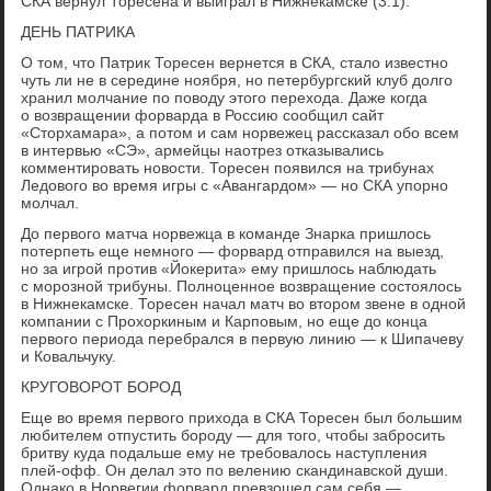
СКА вернул Торесена и выиграл в Нижнекамске (3:1).
ДЕНЬ ПАТРИКА
О том, что Патрик Торесен вернется в СКА, стало известно
чуть ли не в середине ноября, но петербургский клуб долго
хранил молчание по поводу этого перехода. Даже когда
о возвращении форварда в Россию сообщил сайт
«Сторхамара», а потом и сам норвежец рассказал обо всем
в интервью «СЭ», армейцы наотрез отказывались
комментировать новости. Торесен появился на трибунах
Ледового во время игры с «Авангардом» — но СКА упорно
молчал.
До первого матча норвежца в команде Знарка пришлось
потерпеть еще немного — форвард отправился на выезд,
но за игрой против «Йокерита» ему пришлось наблюдать
с морозной трибуны. Полноценное возвращение состоялось
в Нижнекамске. Торесен начал матч во втором звене в одной
компании с Прохоркиным и Карповым, но еще до конца
первого периода перебрался в первую линию — к Шипачеву
и Ковальчуку.
КРУГОВОРОТ БОРОД
Еще во время первого прихода в СКА Торесен был большим
любителем отпустить бороду — для того, чтобы забросить
бритву куда подальше ему не требовалось наступления
плей-офф. Он делал это по велению скандинавской души.
Однако в Норвегии форвард превзошел сам себя —