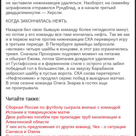
не заставили нижнекамцев удаляться. Наоборот, на скамейку
штрафников отправился Рундблад, а в начале третьей
двадцатиминутки — Херсли.
КОГДА ЗАКОНЧИЛАСЬ НЕФТЬ
Назаров бил свою бывшую команду более пятидесяти минут,
но потом у его команды все-таки кончилась нефть. Так же как
и в первом матче против нижнекамцев СКА перевернул игру
в третьем периоде. В Петербурге армейцы забросили
«волкам» четыре шайбы в концовке, в этот раз ограничились
тремя. Сначала Прохоркин подловил момент на пятачке
и обыграл Ежова, потом Шипачев дождался удаления
от Густафссона и в фирменном стиле с острого угла забил
победный гол в большинстве, а на закуску Барабанов
забросил шайбу в пустые ворота. СКА снова перетерпел
«Нефтехимик» и продлил серию побед в выездных матчах.
В этом сезоне команда Олега Знарка в гостях еще
не проигрывала.
Читайте также:
Сборная России по футболу сыграла вничью с командой
Испании в товарищеском матче
Двое рабочих погибли при прокладке труб канализации в
Алматинской области
У них есть предложения от других команд: Чех - о ситуации
Санчеса и Озила