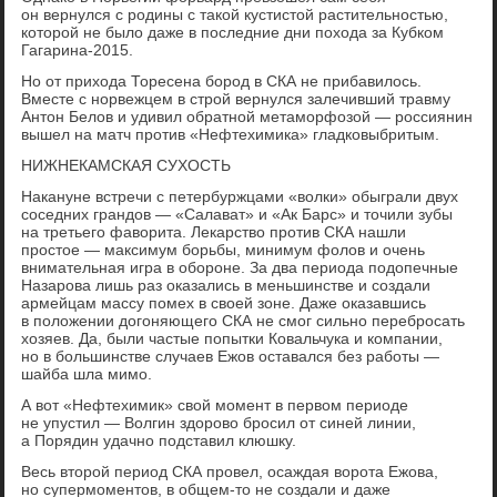
он вернулся с родины с такой кустистой растительностью,
которой не было даже в последние дни похода за Кубком
Гагарина-2015.
Но от прихода Торесена бород в СКА не прибавилось.
Вместе с норвежцем в строй вернулся залечивший травму
Антон Белов и удивил обратной метаморфозой — россиянин
вышел на матч против «Нефтехимика» гладковыбритым.
НИЖНЕКАМСКАЯ СУХОСТЬ
Накануне встречи с петербуржцами «волки» обыграли двух
соседних грандов — «Салават» и «Ак Барс» и точили зубы
на третьего фаворита. Лекарство против СКА нашли
простое — максимум борьбы, минимум фолов и очень
внимательная игра в обороне. За два периода подопечные
Назарова лишь раз оказались в меньшинстве и создали
армейцам массу помех в своей зоне. Даже оказавшись
в положении догоняющего СКА не смог сильно перебросать
хозяев. Да, были частые попытки Ковальчука и компании,
но в большинстве случаев Ежов оставался без работы —
шайба шла мимо.
А вот «Нефтехимик» свой момент в первом периоде
не упустил — Волгин здорово бросил от синей линии,
а Порядин удачно подставил клюшку.
Весь второй период СКА провел, осаждая ворота Ежова,
но супермоментов, в общем-то не создали и даже