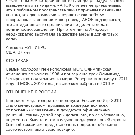
АНОК, генсеком которой является Линдберг, радует своими
взвешенными взглядами. «АНОК считает неприемлемым,
что в публичном пространстве звучат призывы к санкциям
до того, как две комиссии завершат свою работу», —
говорилось в заявлении месяц назад. АНОК подчеркивал,
что антидопинговые организации не должны делать
политических заявлений. При этом лично Линдберг
неоднократно выступала за жесткие меры в допинговых
делах.
Анджела РУГГИЕРО
США, 37 лет
КТО ТАКАЯ
Самый молодой член исполкома МОК. Олимпийская
чемпионка по хоккею-1998 и призер еще трех Олимпиад.
Четырехкратная чемпионка мира. Завершила карьеру в 2011
году. В МОК с 2010 года, в исполком избрана в 2016-м.
ОТНОШЕНИЕ К РОССИИ
В период, когда говорить о недопуске России до Игр-2018
стало мейнстримом, призывала воздержаться всех
от поспешных заявлений и дождаться официальных
решений, так как до той поры делать это, по ее убеждению,
неуместно. Вместе с тем в случае поддержки нашей страны
бывшей хоккеистке придется очень непросто, объясняя
соотечественникам свою позицию.