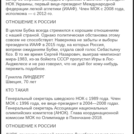
НОК Украины, первый вице-президент Международной
федерации легкой атлетики (ИААФ). Член МОК с 2008 года,
исполкома — с 2012-го.
ОТНОШЕНИЕ К РОССИИ
В целом Бубка всегда стремился к хорошим отношениям
с нашей страной. Однако политическая обстановка этому
совсем не способствует. Наверняка не забыты и выборы
президента ИААФ в 2015 году, на которых Россия,
вопреки ожиданиям Бубки, отдала свой голос Себастьяну
Коэ. В то же время Сергей Назарович, выиграв чемпионат
мира-1983, из-за бойкота СССР пропустил Игры в Лос-
Анджелесе и не раз говорил, что не дай бог кому-нибудь
пережить подобное.
Гунилла ЛИНДБЕРГ
Швеция, 70 лет
КТО ТАКАЯ
Генеральный секретарь шведского НОК с 1989 года. Член
МОК с 1996 года, ее вице-президент в 2004—2008 годах.
Генеральный секретарь Ассоциации национальных
олимпийских комитетов (АНОК). Глава координационной
комиссии МОК по Олимпиаде в Пхенчхане-2018.
ОТНОШЕНИЕ К РОССИИ