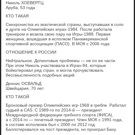
Николь ХОЕВЕРТЦ
Аруба, 53 года
КТО ТАКАЯ
Синхронистка из экзотической страны, выступавшая в соло
и дуэте на Олимпийских играх-1984. После работала
тренером и возила свою пару на Игры-1988. Первая
женщина, вошедшая в исполком Панамериканской
спортивной ассоциации (ПАСО). В МОК с 2006 года.
ОТНОШЕНИЕ К РОССИИ
Нейтральное. Допинговые проблемы — не по ее части.
При этом Николь участвовала в Играх-84, которые
бойкотировал ряд стран, и могла прочувствовать
бессмысленность подобных акций.
Деннис ОСВАЛЬД
Швейцария, 70 лет
КТО ТАКОЙ
Бронзовый призер Олимпийских игр-1968 в гребле. Работал
судьей в CAS. С 1989-го по 2014-й — президент
Международной федерации гребного спорта (ФИСА),
а с 2014-го — почетный президент. Член МОК с 1991 года,
в составе исполкома был с 2000 по 2012 год.
Баллотировался на пост президента, но проиграл Баху.