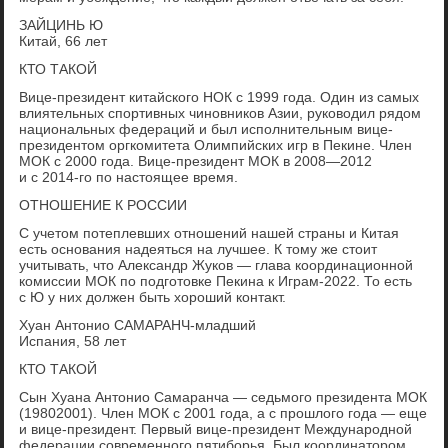
ЗАЙЦИНЬ Ю
Китай, 66 лет
КТО ТАКОЙ
Вице-президент китайского НОК с 1999 года. Один из самых
влиятельных спортивных чиновников Азии, руководил рядом
национальных федераций и был исполнительным вице-
президентом оргкомитета Олимпийских игр в Пекине. Член
МОК с 2000 года. Вице-президент МОК в 2008—2012
и с 2014-го по настоящее время.
ОТНОШЕНИЕ К РОССИИ
С учетом потеплевших отношений нашей страны и Китая
есть основания надеяться на лучшее. К тому же стоит
учитывать, что Александр Жуков — глава координационной
комиссии МОК по подготовке Пекина к Играм-2022. То есть
с Ю у них должен быть хороший контакт.
Хуан Антонио САМАРАНЧ-младший
Испания, 58 лет
КТО ТАКОЙ
Сын Хуана Антонио Самаранча — седьмого президента МОК
(19802001). Член МОК с 2001 года, а с прошлого года — еще
и вице-президент. Первый вице-президент Международной
федерации современного пятиборья. Был координатором