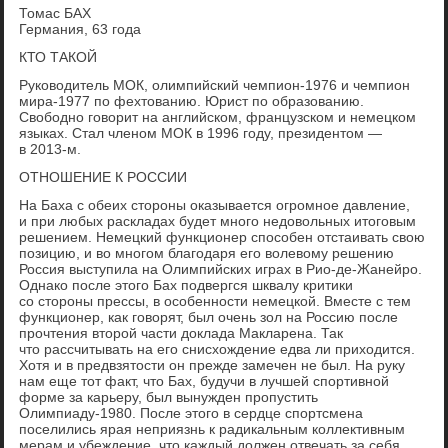
Томас БАХ
Германия, 63 года
КТО ТАКОЙ
Руководитель МОК, олимпийский чемпион-1976 и чемпион
мира-1977 по фехтованию. Юрист по образованию.
Свободно говорит на английском, французском и немецком
языках. Стал членом МОК в 1996 году, президентом —
в 2013-м.
ОТНОШЕНИЕ К РОССИИ
На Баха с обеих стороны оказывается огромное давление,
и при любых раскладах будет много недовольных итоговым
решением. Немецкий функционер способен отстаивать свою
позицию, и во многом благодаря его волевому решению
Россия выступила на Олимпийских играх в Рио-де-Жанейро.
Однако после этого Бах подвергся шквалу критики
со стороны прессы, в особенности немецкой. Вместе с тем
функционер, как говорят, был очень зол на Россию после
прочтения второй части доклада Макларена. Так
что рассчитывать на его снисхождение едва ли приходится.
Хотя и в предвзятости он прежде замечен не был. На руку
нам еще тот факт, что Бах, будучи в лучшей спортивной
форме за карьеру, был вынужден пропустить
Олимпиаду-1980. После этого в сердце спортсмена
поселились ярая неприязнь к радикальным коллективным
мерам и убеждение, что каждый должен отвечать за себя.