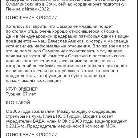
Олимпийских игр в Сочи, сейчас координирует подготовку
Пекина к Играм-2022.
ОТНОШЕНИЕ К РОССИИ
Хотелось бы верить, что Самаранч-младший пойдет
по стопам отца, очень хорошо относившегося к России.
Да и в Международной федерации пятиборья один из вице-
президентов — наш Вячеслав Аминов, с которым у испанца
установились неформальные отношения. В то же время все
это не помешало Самаранчу поучаствовать в слушаниях
печально известной комиссии Освальда и поставить свою
подпись под решениями, касающимися пожизненных
отстранений российских спортсменов и полного признания
их виновности. Если он так убежден в этом, то резонно
предположить, что функционер будет настаивать
на максимальных санкциях.
УГУР ЭРДЕНЕР
Турция, 67 лет
КТО ТАКОЙ
С 2005 года возглавляет Международную федерацию
стрельбы из лука. Глава НОК Турции. Входит в совет
учредителей ВАДА. Член МОК с 2008 года, вице-президент
с 2016-го. Председатель медицинской комиссии МОК.
ОТНОШЕНИЕ К РОССИИ