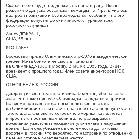
Скорее всего, будет поддерживать нашу страну. После
решения о допуске российской команды на Игры в Рио был
настроен позитивно и без промедления сообщил, что его
федерация допустит до олимпийского турнира всех
российских лучников.
Анита ДЕФРАНЦ
США, 65 лет
КТО ТАКАЯ
Бронзовый призер Олимпийских игр-1976 в академической
гребле. Из-за бойкота не смогла приехать
на Олимпиаду-1980 в Москву. В МОК с 1985 года. Вице-
президент с прошлого года. Член совета директоров НОК
США.
ОТНОШЕНИЕ К РОССИИ
Дефранц известна как противница бойкотов, ибо по себе
знает, что такое пропуск Олимпиады по подобной причине.
Во время призывов некоторых политиков не ехать
на Олимпийские игры в Сочи она заявляла о недопустимости
такого шага. Однако не секрет, что американка является
и яростным противником допинга, не раз выражая
пожелания ужесточить наказание уличенным в нарушении
правил. Если она убеждена в системности допинговых
проблем в России, что вероятно, то настроена по отношению
к нашей стороне будет весьма жестко.