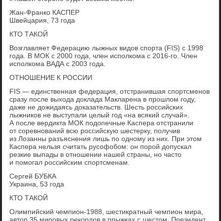
Жан-Франко КАСПЕР
Швейцария, 73 года
КТО ТАКОЙ
Возглавляет Федерацию лыжных видов спорта (FIS) с 1998
года. В МОК с 2000 года, член исполкома с 2016-го. Член
исполкома ВАДА с 2003 года.
ОТНОШЕНИЕ К РОССИИ
FIS — единственная федерация, отстранившая спортсменов
сразу после выхода доклада Макларена в прошлом году,
даже не дожидаясь доказательств. Шесть российских
лыжников не выступали целый год «на всякий случай».
А после вердикта МОК подопечные Каспера отстранили
от соревнований всю российскую шестерку, получив
из Лозанны разъяснения лишь по одному из них. При этом
Каспера нельзя считать русофобом: он порой допускал
резкие выпады в отношении нашей страны, но часто
и помогал российским спортсменам.
Сергей БУБКА
Украина, 53 года
КТО ТАКОЙ
Олимпийский чемпион-1988, шестикратный чемпион мира,
автор 35 мировых рекордов в прыжках с шестом. Президент