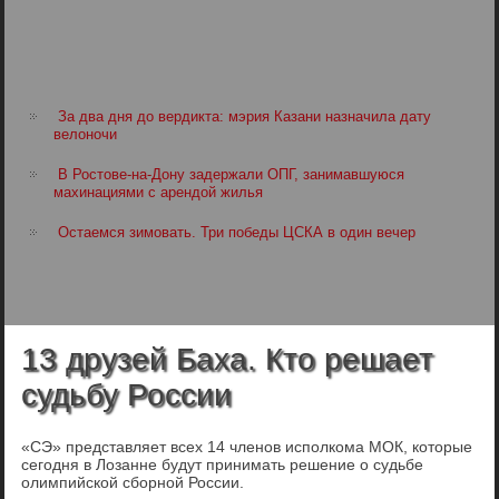
За два дня до вердикта: мэрия Казани назначила дату
велоночи
В Ростове-на-Дону задержали ОПГ, занимавшуюся
махинациями с арендой жилья
Остаемся зимовать. Три победы ЦСКА в один вечер
13 друзей Баха. Кто решает
судьбу России
«СЭ» представляет всех 14 членов исполкома МОК, которые
сегодня в Лозанне будут принимать решение о судьбе
олимпийской сборной России.