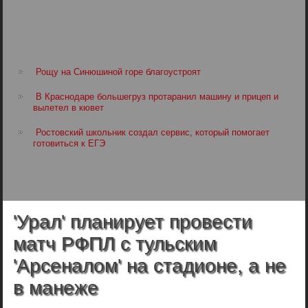
Рощу на Синюшиной горе благоустроят
В Краснодаре большегруз протаранил машину и прицеп и
вылетел в кювет
Ростовский школьник создал сервис, который помогает
готовиться к ЕГЭ
'Урал' планирует провести
матч РФПЛ с тульским
'Арсеналом' на стадионе, а не
в манеже