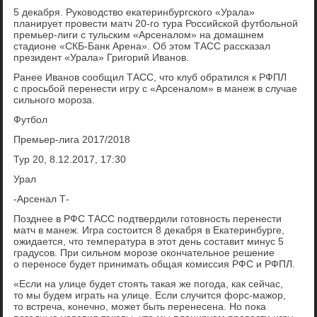
5 декабря. Руководство екатеринбургского «Урала»
планирует провести матч 20-го тура Российской футбольной
премьер-лиги с тульским «Арсеналом» на домашнем
стадионе «СКБ-Банк Арена». Об этом ТАСС рассказал
президент «Урала» Григорий Иванов.
Ранее Иванов сообщил ТАСС, что клуб обратился к РФПЛ
с просьбой перенести игру с «Арсеналом» в манеж в случае
сильного мороза.
Футбол
Премьер-лига 2017/2018
Тур 20, 8.12.2017, 17:30
Урал
-Арсенал Т-
Позднее в РФС ТАСС подтвердили готовность перенести
матч в манеж. Игра состоится 8 декабря в Екатеринбурге,
ожидается, что температура в этот день составит минус 5
градусов. При сильном морозе окончательное решение
о переносе будет принимать общая комиссия РФС и РФПЛ.
«Если на улице будет стоять такая же погода, как сейчас,
то мы будем играть на улице. Если случится форс-мажор,
то встреча, конечно, может быть перенесена. Но пока