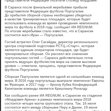
Представители Федерации посетили столицу Мордовии.
В Саранск после финальной жеребьёвки прибыли
представители Федерации футбола Португалии.
До прибытия сборной страны необходимо убедиться
в качестве тренировочных площадок, которые будет
использовать команда во время проведения чемпионата
мира по футболу в 2018 году, сообщает ИА REGNUM.
По итогам жеребьёвки стало известно, что в Саранске
состоится матч Иран — Португалия.
Гостей встретил Олег Сагайдак, директор регионального
центра спортивной подготовки РСТЦ «Старт», которая
является единым оператором площадок, где будет
тренироваться сборная. Он рассеял все сомнения
португальских гостей — Саранск действительно готов
принять ведущих футболистов мира на самом высоком
уровне — отметили, прощаясь, представители Федерации
футбола Португалии.
Сборная Португалии является одной из сильнейших команд
мира. В 2016 году португальцы выиграли чемпионат Европы
во Франции, в 2017 году — бронзу Кубка Конфедераций.
Капитаном команды является Криштиану Роналду.
Как сообщало ранее ИА REGNUM, в Саранске на стадионе
«Мордовия-Арена» в рамках чемпионата мира-2018
состоится четыре матча группового этапа. Так, 16 июня
состоится матч между сборными Перу и Дании, 19 июня