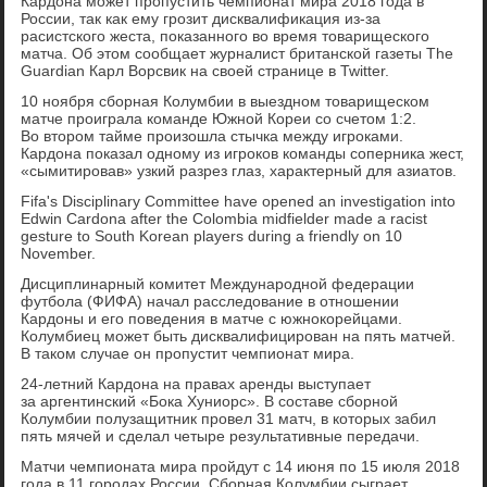
Кардона может пропустить чемпионат мира 2018 года в
России, так как ему грозит дисквалификация из-за
расистского жеста, показанного во время товарищеского
матча. Об этом сообщает журналист британской газеты The
Guardian Карл Ворсвик на своей странице в Twitter.
10 ноября сборная Колумбии в выездном товарищеском
матче проиграла команде Южной Кореи со счетом 1:2.
Во втором тайме произошла стычка между игроками.
Кардона показал одному из игроков команды соперника жест,
«сымитировав» узкий разрез глаз, характерный для азиатов.
Fifa's Disciplinary Committee have opened an investigation into
Edwin Cardona after the Colombia midfielder made a racist
gesture to South Korean players during a friendly on 10
November.
Дисциплинарный комитет Международной федерации
футбола (ФИФА) начал расследование в отношении
Кардоны и его поведения в матче с южнокорейцами.
Колумбиец может быть дисквалифицирован на пять матчей.
В таком случае он пропустит чемпионат мира.
24-летний Кардона на правах аренды выступает
за аргентинский «Бока Хуниорс». В составе сборной
Колумбии полузащитник провел 31 матч, в которых забил
пять мячей и сделал четыре результативные передачи.
Матчи чемпионата мира пройдут с 14 июня по 15 июля 2018
года в 11 городах России. Сборная Колумбии сыграет