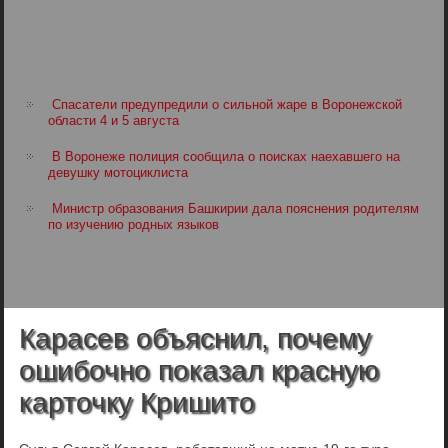
Спасатели предупредили о сильной жаре в Воронежской
области 4 и 5 августа
В Воронеже полиция сообщила о поисках наехавшего на
девушку мотоциклиста
Министр образования Башкирии дала пояснения родителям
по изучению родных языков
Карасев объяснил, почему
ошибочно показал красную
карточку Кришито