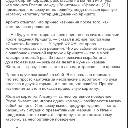
Судья Сергей Карасев, работавший на матче 19-го тура
чемпионата России между «Зенитом» и «Уралом» (2:1)
признался, что сразу понял ошибку, когда показал красную
карточку капитану питерцев Доменико Кришито.
Арбитр отметил, что принес извинения после того, как
изменил свое решение.
— Не буду комментировать решение не назначать пенальти
после падения Кришито, — сказал в эфире программы
«Свисток» Карасев. — У судей ФИФА нет права
комментировать свои решения. Что до забавной ситуации
с ошибочной красной карточкой Кришито — это в моей
карьере в первый раз. За годы привычка выработана
до автоматизма — рука сама лезет в нужный карман.
Желтая — сразу знаешь, что в левом, а красная — в правом.
Просто случился какой-то сбой. Я изначально понимал,
что это просто карточка за несогласие с арбитром. Но рука
полезла в другой карман, и я понял, что ошибся. Принес
извинения за это и показал правильную карточку.
Желтая карточка Ильину — за неспортивное поведение.
Редко бывает, что игроки одной команды разбираются между
собой на поле. Я не сразу вынес предупреждение — хотел
разрешить ситуацию превентивными мерами. Но Ильин
продолжил что-то кричать партнеру, так что показал ему
карточку за неспортивное поведение.