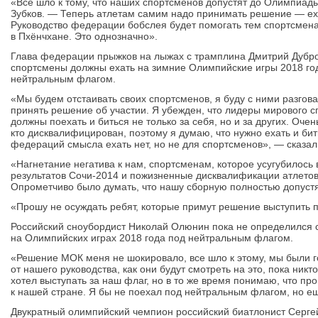
«Все шло к тому, что наших спортсменов допустят до Олимпиады
Зубков. — Теперь атлетам самим надо принимать решение — ех
Руководство федерации бобслея будет помогать тем спортсмена
в Пхёнчхане. Это однозначно».
Глава федерации прыжков на лыжах с трамплина Дмитрий Дубров
спортсмены должны ехать на зимние Олимпийские игры 2018 го
нейтральным флагом.
«Мы будем отстаивать своих спортсменов, я буду с ними разгов
принять решение об участии. Я убежден, что лидеры мирового 
должны поехать и биться не только за себя, но и за других. Очен
кто дисквалифицирован, поэтому я думаю, что нужно ехать и бит
федераций смысла ехать нет, но не для спортсменов», — сказал
«Нагнетание негатива к нам, спортсменам, которое усугубилось
результатов Сочи-2014 и пожизненные дисквалификации атлето
Опрометчиво было думать, что нашу сборную полностью допуст
«Прошу не осуждать ребят, которые примут решение выступить
Российский сноубордист Николай Олюнин пока не определился 
на Олимпийских играх 2018 года под нейтральным флагом.
«Решение МОК меня не шокировало, все шло к этому, мы были г
от нашего руководства, как они будут смотреть на это, пока ник
хотел выступать за наш флаг, но в то же время понимаю, что 
к нашей стране. Я бы не поехал под нейтральным флагом, но е
Двукратный олимпийский чемпион российский биатлонист Сергей