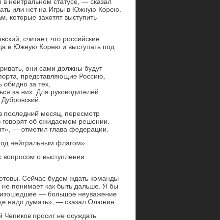
 в нейтральном статусе, — сказал
ать или нет на Игры в Южную Корею.
м, которые захотят выступить
ский, считает, что российские
да в Южную Корею и выступать под
аривать, они сами должны будут
спорта, представляющие Россию,
ь обидно за тех,
ься за них. Для руководителей
 Дубровский.
 в последний месяц, пересмотр
в говорят об ожидаемом решении.
ят», — отметил глава федерации.
 под нейтральным флагом»
с вопросом о выступлении
отовы. Сейчас будем ждать команды
то не понимает как быть дальше. Я бы
произошедшее — большое неуважение
ще надо думать», — сказал Олюнин.
 Чепиков просит не осуждать