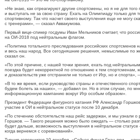
«Не знаю, как отреагируют другие спортсмены, но я не для того 
и выступать не за свою страну. Ехать на Олимпиаду только для тог
спортивному. Так что насчет своего выступления еще не могу ска
с тренерами», — сказал Аввакумова.
Первый вице-спикер госдумы Иван Мельников считает, что росс
на ОИ-2018 под нейтральным флагом.
«Политика тотального преследования российских спортсменов н
и весь наш народ. Все сегодняшние решения, немыслимые по жес
сказал он.
«По этой причине, с нашей точки зрения, ехать под нейтральны
поездка будет некорректной по отношению к тем спортсменам, к
и доказательств уже отстранили не только от Игр, но и спорта»,
«В то же время, если руководство страны и отечественного спо
будем болеть за наших», — добавил он. Но в этом случае, по м
информационную кампанию вокруг Игр особым образом».
Президент Федерации фигурного катания РФ Александр Горшков
участие в ОИ в нейтральном статусе после 10 декабря.
«По стечению обстоятельств наш рейс задержан, и мы узнали о
Горшков. — Такого решения можно было ожидать — столько разго
будет дальше, возможность выступления в нейтральном статусе 
когда вернемся с соревнований».
Турнир завершится 10 декабря. «Сейчас финал Гран-при — наш