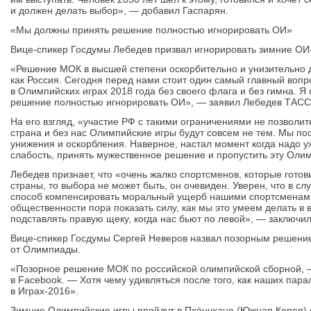
и должен делать выбор», — добавил Гаспарян.
«Мы должны принять решение полностью игнорировать ОИ»
Вице-спикер Госдумы Лебедев призвал игнорировать зимние ОИ-
«Решение МОК в высшей степени оскорбительно и унизительно 
как Россия. Сегодня перед нами стоит один самый главный вопр
в Олимпийских играх 2018 года без своего флага и без гимна. Я
решение полностью игнорировать ОИ», — заявил Лебедев ТАСС 
На его взгляд, «участие РФ с такими ограничениями не позволи
страна и без нас Олимпийские игры будут совсем не тем. Мы п
унижения и оскорбления. Наверное, настал момент когда надо у
слабость, принять мужественное решение и пропустить эту Олим
Лебедев признает, что «очень жалко спортсменов, которые готови
страны, то выбора не может быть, он очевиден. Уверен, что в сл
способ компенсировать моральный ущерб нашими спортсменами,
общественности пора показать силу, как мы это умеем делать в
подставлять правую щеку, когда нас бьют по левой», — заключил
Вице-спикер Госдумы Сергей Неверов назвал позорным решени
от Олимпиады.
«Позорное решение МОК по российской олимпийской сборной, —
в Facebook. — Хотя чему удивляться после того, как наших пар
в Играх-2016».
Зимние Олимпийские игры пройдут в Пхёнчхане (Южная Корея) с