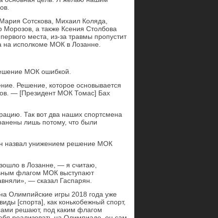
ов.
 Мария Сотскова, Михаил Коляда,
 Морозов, а также Ксения Столбова
первого места, из-за травмы пропустит
а на исполкоме МОК в Лозанне.
решение МОК ошибкой.
ние. Решение, которое основывается
цов. — [Президент МОК Томас] Бах
рацию. Так вот два наших спортсмена
ранены лишь потому, что были
ян назвал унижением решение МОК
зошло в Лозанне, — я считаю,
льным флагом МОК выступают
авняли», — сказал Гаспарян.
 на Олимпийские игры 2018 года уже
иды [спорта], как конькобежный спорт,
 сами решают, под каким флагом
 себя реализовать на Олимпиаде, он сам