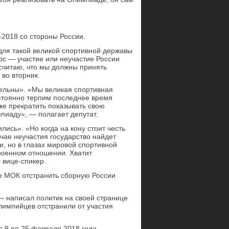
2018 со стороны России.
для такой великой спортивной державы
ос — участие или неучастие России
 считаю, что мы должны принять
во вторник.
тельны». «Мы великая спортивная
остоянно терпим последнее время
же прекратить показывать свою
пиаду», — полагает депутат.
лись». «Но когда на кону стоит честь
учае неучастия государство найдет
 но в глазах мировой спортивной
 военном отношении. Хватит
 вице-спикер.
е МОК отстранить сборную России
 написал политик на своей странице
алимпийцев отстранили от участия
 9 по 25 февраля 2018 года.