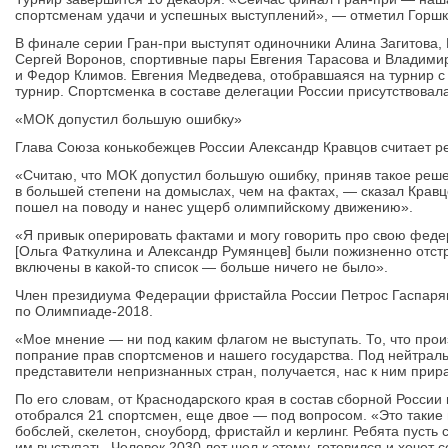
спортсменам удачи и успешных выступлений», — отметил Горшк
В финале серии Гран-при выступят одиночники Алина Загитова,
Сергей Воронов, спортивные пары Евгения Тарасова и Владимир
и Федор Климов. Евгения Медведева, отобравшаяся на турнир с 
турнир. Спортсменка в составе делегации России присутствовал
«МОК допустил большую ошибку»
Глава Союза конькобежцев России Александр Кравцов считает 
«Считаю, что МОК допустил большую ошибку, приняв такое реше
в большей степени на домыслах, чем на фактах, — сказал Крав
пошел на поводу и нанес ущерб олимпийскому движению».
«Я привык оперировать фактами и могу говорить про свою феде
[Ольга Фаткулина и Александр Румянцев] были пожизненно отст
включены в какой-то список — больше ничего не было».
Член президиума Федерации фристайла России Петрос Гаспар
по Олимпиаде-2018.
«Мое мнение — ни под каким флагом не выступать. То, что прои
попрание прав спортсменов и нашего государства. Под нейтра
представители непризнанных стран, получается, нас к ним прир
По его словам, от Краснодарского края в состав сборной России
отобрался 21 спортсмен, еще двое — под вопросом. «Это такие в
бобслей, скелетон, сноуборд, фристайл и керлинг. Ребята пусть
им выступать. Человек 2030 лет шел к этому, готовился и хочет