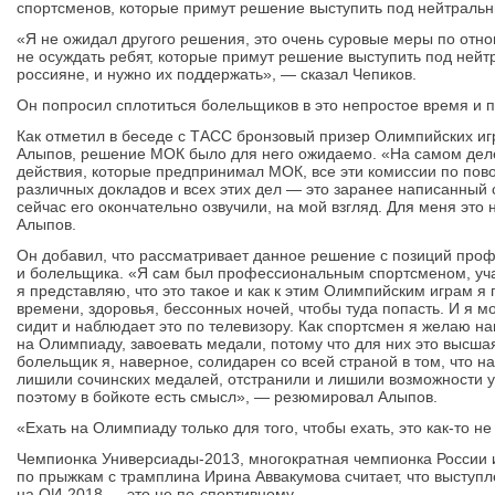
спортсменов, которые примут решение выступить под нейтраль
«Я не ожидал другого решения, это очень суровые меры по отн
не осуждать ребят, которые примут решение выступить под ней
россияне, и нужно их поддержать», — сказал Чепиков.
Он попросил сплотиться болельщиков в это непростое время и 
Как отметил в беседе с ТАСС бронзовый призер Олимпийских иг
Алыпов, решение МОК было для него ожидаемо. «На самом деле
действия, которые предпринимал МОК, все эти комиссии по пов
различных докладов и всех этих дел — это заранее написанный
сейчас его окончательно озвучили, на мой взгляд. Для меня это
Алыпов.
Он добавил, что рассматривает данное решение с позиций про
и болельщика. «Я сам был профессиональным спортсменом, уча
я представляю, что это такое и как к этим Олимпийским играм я г
времени, здоровья, бессонных ночей, чтобы туда попасть. И я м
сидит и наблюдает это по телевизору. Как спортсмен я желаю н
на Олимпиаду, завоевать медали, потому что для них это высшая
болельщик я, наверное, солидарен со всей страной в том, что 
лишили сочинских медалей, отстранили и лишили возможности у
поэтому в бойкоте есть смысл», — резюмировал Алыпов.
«Ехать на Олимпиаду только для того, чтобы ехать, это как-то н
Чемпионка Универсиады-2013, многократная чемпионка России 
по прыжкам с трамплина Ирина Аввакумова считает, что высту
на ОИ-2018 — это не по-спортивному.