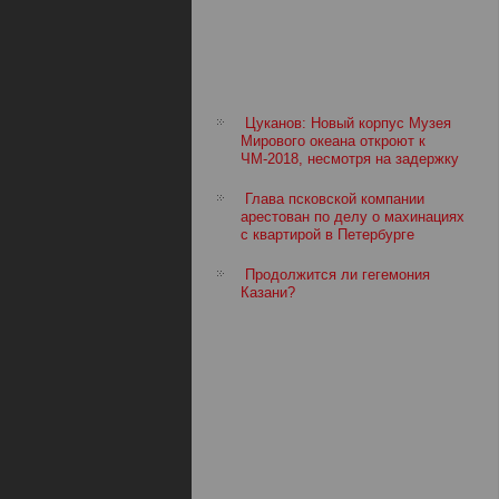
Цуканов: Новый корпус Музея
Мирового океана откроют к
ЧМ-2018, несмотря на задержку
Глава псковской компании
арестован по делу о махинациях
с квартирой в Петербурге
Продолжится ли гегемония
Казани?