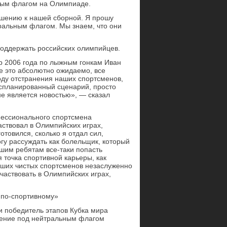
ным флагом на Олимпиаде.
ошению к нашей сборной. Я прошу
тральным флагом. Мы знаем, что они
поддержать российских олимпийцев.
р 2006 года по лыжным гонкам Иван
 это абсолютно ожидаемо, все
оду отстранения наших спортсменов,
 спланированный сценарий, просто
 не является новостью», — сказал
фессионального спортсмена
ствовал в Олимпийских играх,
отовился, сколько я отдал сил,
огу рассуждать как болельщик, который
ашим ребятам все-таки попасть
 точка спортивной карьеры, как
наших чистых спортсменов незаслуженно
частвовать в Олимпийских играх,
е по-спортивному»
и победитель этапов Кубка мира
пление под нейтральным флагом