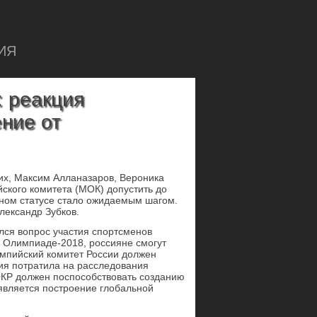
ИЯ
 реакция
ние от
их, Максим Алланазаров, Вероника
ского комитета (МОК) допустить до
ьном статусе стало ожидаемым шагом.
лександр Зубков.
лся вопрос участия спортсменов
 в Олимпиаде-2018, россияне смогут
импийский комитет России должен
ия потратила на расследования
ОКР должен поспособствовать созданию
является построение глобальной