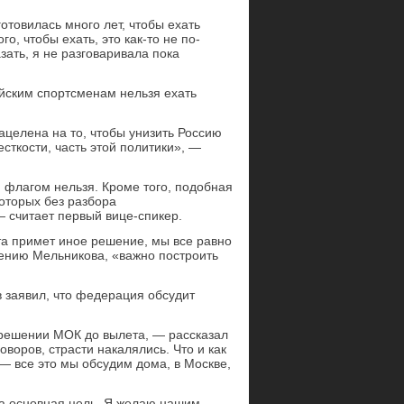
готовилась много лет, чтобы ехать
о, чтобы ехать, это как-то не по-
зать, я не разговаривала пока
ийским спортсменам нельзя ехать
ацелена на то, чтобы унизить Россию
ткости, часть этой политики», —
м флагом нельзя. Кроме того, подобная
оторых без разбора
 — считает первый вице-спикер.
рта примет иное решение, мы все равно
нению Мельникова, «важно построить
 заявил, что федерация обсудит
 решении МОК до вылета, — рассказал
воров, страсти накалялись. Что и как
— все это мы обсудим дома, в Москве,
а основная цель. Я желаю нашим