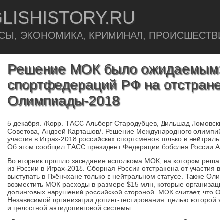
LISHISTORY.RU
СЫ, ЭКОНОМИКА, КРИМИНАЛ, ПРОИСШЕСТВ
Решение МОК было ожидаемым:
спортфедераций РФ на отстране
Олимпиады-2018
5 декабря. /Корр. ТАСС Альберт Стародубцев, Дильшад Ломовск
Советова, Андрей Карташов/. Решение Международного олимпий
участия в Играх-2018 российских спортсменов только в нейтрал
Об этом сообщил ТАСС президент Федерации бобслея России А
Во вторник прошло заседание исполкома МОК, на котором реша
из России в Играх-2018. Сборная России отстранена от участия
выступать в Пхёнчхане только в нейтральном статусе. Также Ол
возместить МОК расходы в размере $15 млн, которые организац
допинговых нарушений российской стороной. МОК считает, что 
Независимой организации допинг-тестирования, целью которой 
и целостной антидопинговой системы.