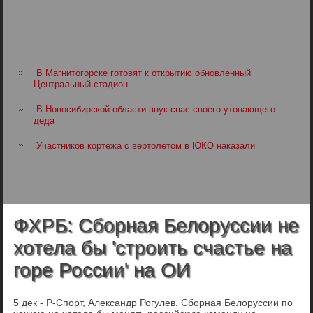
В Магнитогорске готовят к открытию обновленный
Центральный стадион
В Новосибирской области внук спас своего утопающего
деда
Участников кортежа с вертолетом в ЮКО наказали
ФХРБ: Сборная Белоруссии не
хотела бы 'строить счастье на
горе России' на ОИ
5 дек - Р-Спорт, Александр Рогулев. Сборная Белоруссии по