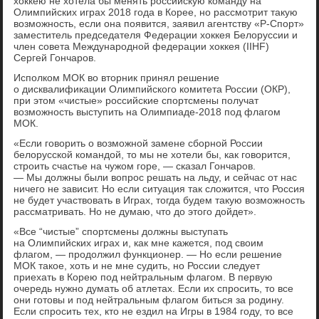
хоккею не хотела бы менять российскую команду на
Олимпийских играх 2018 года в Корее, но рассмотрит такую
возможность, если она появится, заявил агентству «Р-Спорт»
заместитель председателя Федерации хоккея Белоруссии и
член совета Международной федерации хоккея (IIHF)
Сергей Гончаров.
Исполком МОК во вторник принял решение
о дисквалификации Олимпийского комитета России (ОКР),
при этом «чистые» российские спортсмены получат
возможность выступить на Олимпиаде-2018 под флагом
МОК.
«Если говорить о возможной замене сборной России
белорусской командой, то мы не хотели бы, как говорится,
строить счастье на чужом горе, — сказал Гончаров.
— Мы должны были вопрос решать на льду, и сейчас от нас
ничего не зависит. Но если ситуация так сложится, что Россия
не будет участвовать в Играх, тогда будем такую возможность
рассматривать. Но не думаю, что до этого дойдет».
«Все “чистые” спортсмены должны выступать
на Олимпийских играх и, как мне кажется, под своим
флагом, — продолжил функционер. — Но если решение
МОК такое, хоть и не мне судить, но России следует
приехать в Корею под нейтральным флагом. В первую
очередь нужно думать об атлетах. Если их спросить, то все
они готовы и под нейтральным флагом биться за родину.
Если спросить тех, кто не ездил на Игры в 1984 году, то все