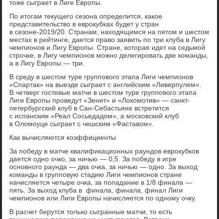
тоже сыграет в Лиге Европы.
По итогам текущего сезона определится, какое
представительство в еврокубках будет у стран
в сезоне-2019/20. Странам, находящимся на пятом и шестом
местах в рейтинге, дается право заявить по три клуба в Лигу
чемпионов и Лигу Европы. Стране, которая идет на седьмой
строчке, в Лигу чемпионов можно делегировать две команды,
а в Лигу Европы — три.
В среду в шестом туре группового этапа Лиги чемпионов
«Спартак» на выезде сыграет с английским «Ливерпулем».
В четверг гостевые матчи в шестом туре группового этапа
Лиги Европы проведут «Зенит» и «Локомотив» — санкт-
петербургский клуб в Сан-Себастьяне встретится
с испанским «Реал Сосьедадом», а московский клуб
в Оломоуце сыграет с чешским «Фаставом».
Как вычисляются коэффициенты
За победу в матче квалификационных раундов еврокубков
дается одно очко, за ничью — 0,5. За победу в игре
основного раунда — два очка, за ничью — одно. За выход
команды в групповую стадию Лиги чемпионов стране
начисляется четыре очка, за попадание в 1/8 финала —
пять. За выход клуба в финала, финала, финал Лиги
чемпионов или Лиги Европы начисляется по одному очку.
В расчет берутся только сыгранные матчи, то есть