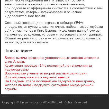
технические поражения не учитываются. Встречи,
завершившиеся серией послематчевых пенальти,
при подсчете коэффициента считаются в соответствии с тем
результатом, который зафиксирован в основное
и дополнительное время.
Сезонный коэффициент страны в таблице УЕФА
определяется путем сложения очков, набранных ее клубами
в Лиге чемпионов и Лиге Европы, и деления данной суммы
на количество команд, которые участвовали в этих турнирах.
Общий же рейтинг страны — это сумма ее коэффициентов
за последние пять сезонов.
Читайте также:
Более тысячи незаконно установленных киосков исчезли с
улиц Алматы
Крымчанин проведет 14 с половиной лет в колонии за
наркоторговлю
Воронежские ученые во второй раз выиграли грант
Российско-германского научного центра
На Среднем Урале полицейские задержали иностранку,
которая пыталась подкупить сотрудника миграционной
службы
Copyright © Englishistory.ru 2017-2026. All Rights Reserved.