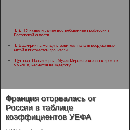
В ДГТУ назвали самые востребованные профессии в
Ростовской области
В Башкирии на женщину-водителя напали вооруженные
битой и пистолетом грабители
Цуканов: Новый корпус Музея Мирового океана откроют к
ЧМ-2018, несмотря на задержку
Франция оторвалась от
России в таблице
коэффициентов УЕФА