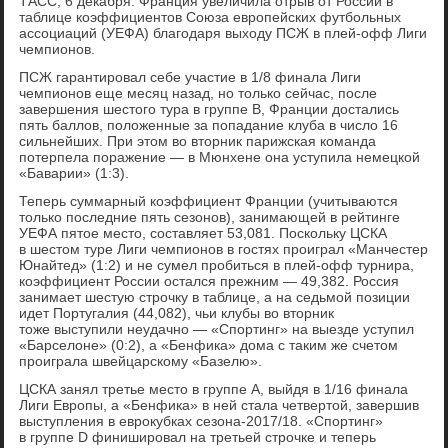
ТАСС, 6 декабря. Франция увеличила отрыв от России в
таблице коэффициентов Союза европейских футбольных
ассоциаций (УЕФА) благодаря выходу ПСЖ в плей-офф Лиги
чемпионов.
ПСЖ гарантировал себе участие в 1/8 финала Лиги
чемпионов еще месяц назад, но только сейчас, после
завершения шестого тура в группе B, Франции достались
пять баллов, положенные за попадание клуба в число 16
сильнейших. При этом во вторник парижская команда
потерпела поражение — в Мюнхене она уступила немецкой
«Баварии» (1:3).
Теперь суммарный коэффициент Франции (учитываются
только последние пять сезонов), занимающей в рейтинге
УЕФА пятое место, составляет 53,081. Поскольку ЦСКА
в шестом туре Лиги чемпионов в гостях проиграл «Манчестер
Юнайтед» (1:2) и не сумел пробиться в плей-офф турнира,
коэффициент России остался прежним — 49,382. Россия
занимает шестую строчку в таблице, а на седьмой позиции
идет Португалия (44,082), чьи клубы во вторник
тоже выступили неудачно — «Спортинг» на выезде уступил
«Барселоне» (0:2), а «Бенфика» дома с таким же счетом
проиграла швейцарскому «Базелю».
ЦСКА занял третье место в группе А, выйдя в 1/16 финала
Лиги Европы, а «Бенфика» в ней стала четвертой, завершив
выступления в еврокубках сезона-2017/18. «Спортинг»
в группе D финишировал на третьей строчке и теперь