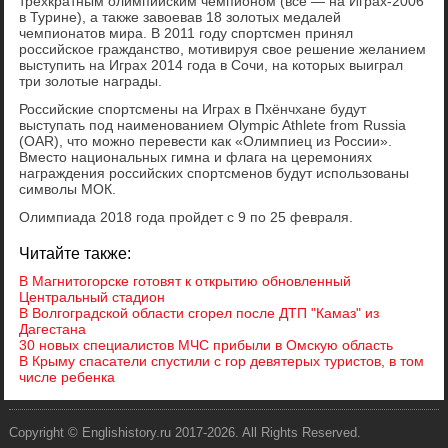
трехкратным олимпийским чемпионом (все — на Играх-2006
в Турине), а также завоевав 18 золотых медалей
чемпионатов мира. В 2011 году спортсмен принял
российское гражданство, мотивируя свое решение желанием
выступить на Играх 2014 года в Сочи, на которых выиграл
три золотые награды.
Российские спортсмены на Играх в Пхёнчхане будут
выступать под наименованием Olympic Athlete from Russia
(OAR), что можно перевести как «Олимпиец из России».
Вместо национальных гимна и флага на церемониях
награждения российских спортсменов будут использованы
символы МОК.
Олимпиада 2018 года пройдет с 9 по 25 февраля.
Читайте также:
В Магнитогорске готовят к открытию обновленный
Центральный стадион
В Волгоградской области сгорел после ДТП "Камаз" из
Дагестана
30 новых специалистов МЧС прибыли в Омскую область
В Крыму спасатели спустили с гор девятерых туристов, в том
числе ребенка
Copyright © Englishistory.ru 2017-2026. All Rights Reserved.