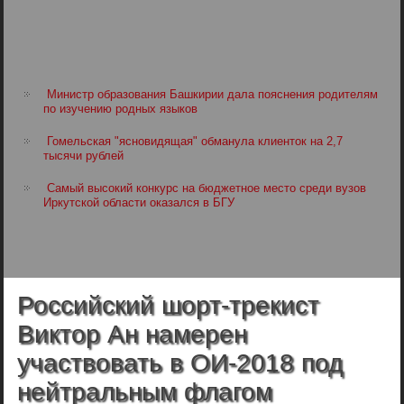
Министр образования Башкирии дала пояснения родителям
по изучению родных языков
Гомельская "ясновидящая" обманула клиенток на 2,7
тысячи рублей
Самый высокий конкурс на бюджетное место среди вузов
Иркутской области оказался в БГУ
Российский шорт-трекист
Виктор Ан намерен
участвовать в ОИ-2018 под
нейтральным флагом