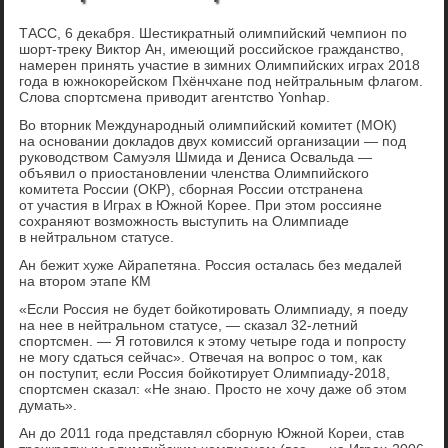
ТАСС, 6 декабря. Шестикратный олимпийский чемпион по
шорт-треку Виктор Ан, имеющий российское гражданство,
намерен принять участие в зимних Олимпийских играх 2018
года в южнокорейском Пхёнчхане под нейтральным флагом.
Слова спортсмена приводит агентство Yonhap.
Во вторник Международный олимпийский комитет (МОК)
на основании докладов двух комиссий организации — под
руководством Самуэля Шмида и Дениса Освальда —
объявил о приостановлении членства Олимпийского
комитета России (ОКР), сборная России отстранена
от участия в Играх в Южной Корее. При этом россияне
сохраняют возможность выступить на Олимпиаде
в нейтральном статусе.
Ан бежит хуже Айрапетяна. Россия осталась без медалей
на втором этапе КМ
«Если Россия не будет бойкотировать Олимпиаду, я поеду
на нее в нейтральном статусе, — сказал 32-летний
спортсмен. — Я готовился к этому четыре года и попросту
не могу сдаться сейчас». Отвечая на вопрос о том, как
он поступит, если Россия бойкотирует Олимпиаду-2018,
спортсмен сказал: «Не знаю. Просто не хочу даже об этом
думать».
Ан до 2011 года представлял сборную Южной Кореи, став