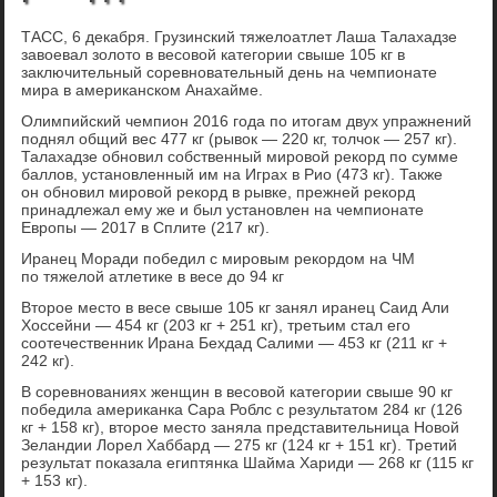
ТАСС, 6 декабря. Грузинский тяжелоатлет Лаша Талахадзе
завоевал золото в весовой категории свыше 105 кг в
заключительный соревновательный день на чемпионате
мира в американском Анахайме.
Олимпийский чемпион 2016 года по итогам двух упражнений
поднял общий вес 477 кг (рывок — 220 кг, толчок — 257 кг).
Талахадзе обновил собственный мировой рекорд по сумме
баллов, установленный им на Играх в Рио (473 кг). Также
он обновил мировой рекорд в рывке, прежней рекорд
принадлежал ему же и был установлен на чемпионате
Европы — 2017 в Сплите (217 кг).
Иранец Моради победил с мировым рекордом на ЧМ
по тяжелой атлетике в весе до 94 кг
Второе место в весе свыше 105 кг занял иранец Саид Али
Хоссейни — 454 кг (203 кг + 251 кг), третьим стал его
соотечественник Ирана Бехдад Салими — 453 кг (211 кг +
242 кг).
В соревнованиях женщин в весовой категории свыше 90 кг
победила американка Сара Роблс с результатом 284 кг (126
кг + 158 кг), второе место заняла представительница Новой
Зеландии Лорел Хаббард — 275 кг (124 кг + 151 кг). Третий
результат показала египтянка Шайма Хариди — 268 кг (115 кг
+ 153 кг).