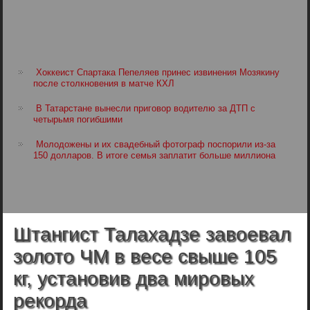
Хоккеист Спартака Пепеляев принес извинения Мозякину
после столкновения в матче КХЛ
В Татарстане вынесли приговор водителю за ДТП с
четырьмя погибшими
Молодожены и их свадебный фотограф поспорили из-за
150 долларов. В итоге семья заплатит больше миллиона
Штангист Талахадзе завоевал
золото ЧМ в весе свыше 105
кг, установив два мировых
рекорда