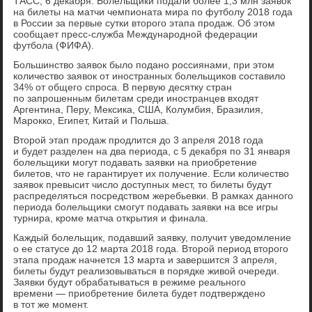
ТАСС, 6 декабря. Болельщики подали более 1,3 млн заявок
на билеты на матчи чемпионата мира по футболу 2018 года
в России за первые сутки второго этапа продаж. Об этом
сообщает пресс-служба Международной федерации
футбола (ФИФА).
Большинство заявок было подано россиянами, при этом
количество заявок от иностранных болельщиков составило
34% от общего спроса. В первую десятку стран
по запрошенным билетам среди иностранцев входят
Аргентина, Перу, Мексика, США, Колумбия, Бразилия,
Марокко, Египет, Китай и Польша.
Второй этап продаж продлится до 3 апреля 2018 года
и будет разделен на два периода, с 5 декабря по 31 января
болельщики могут подавать заявки на приобретение
билетов, что не гарантирует их получение. Если количество
заявок превысит число доступных мест, то билеты будут
распределяться посредством жеребьевки. В рамках данного
периода болельщики смогут подавать заявки на все игры
турнира, кроме матча открытия и финала.
Каждый болельщик, подавший заявку, получит уведомление
о ее статусе до 12 марта 2018 года. Второй период второго
этапа продаж начнется 13 марта и завершится 3 апреля,
билеты будут реализовываться в порядке живой очереди.
Заявки будут обрабатываться в режиме реального
времени — приобретение билета будет подтверждено
в тот же момент.