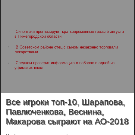
Синоптики прогнозируют кратковременные грозы 5 августа
в Нижегородской области
В Советском районе отец с сыном незаконно торговали
лекарствами
Следком проверит информацию о поборах в одной из
уфимских школ
Все игроки топ-10, Шарапова,
Павлюченкова, Веснина,
Макарова сыграют на АО-2018