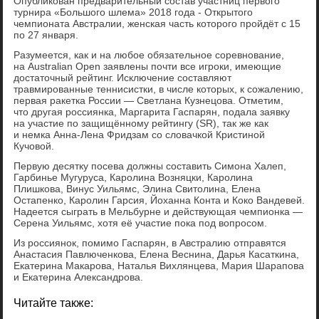
Опубликован предварительный состав участниц первого
турнира «Большого шлема» 2018 года - Открытого
чемпионата Австралии, женская часть которого пройдёт с 15
по 27 января.
Разумеется, как и на любое обязательное соревнование,
на Australian Open заявлены почти все игроки, имеющие
достаточный рейтинг. Исключение составляют
травмированные теннисистки, в числе которых, к сожалению,
первая ракетка России — Светлана Кузнецова. Отметим,
что другая россиянка, Маргарита Гаспарян, подала заявку
на участие по защищённому рейтингу (SR), так же как
и немка Анна-Лена Фридзам со словачкой Кристиной
Кучовой.
Первую десятку посева должны составить Симона Халеп,
Гарбинье Мугуруса, Каролина Возняцки, Каролина
Плишкова, Винус Уильямс, Элина Свитолина, Елена
Остапенко, Каролин Гарсия, Йоханна Конта и Коко Вандевей.
Надеется сыграть в Мельбурне и действующая чемпионка —
Серена Уильямс, хотя её участие пока под вопросом.
Из россиянок, помимо Гаспарян, в Австралию отправятся
Анастасия Павлюченкова, Елена Веснина, Дарья Касаткина,
Екатерина Макарова, Наталья Вихлянцева, Мария Шарапова
и Екатерина Александрова.
Читайте также: