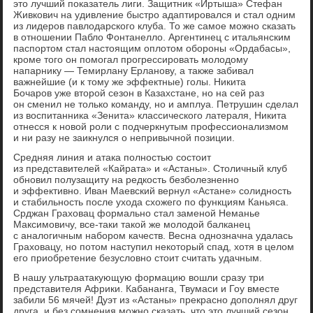
это лучший показатель лиги. Защитник «Иртыша» Стефан
Живкович на удивление быстро адаптировался и стал одним
из лидеров павлодарского клуба. То же самое можно сказать
в отношении Пабло Фонтанелло. Аргентинец с итальянским
паспортом стал настоящим оплотом обороны «Ордабасы»,
кроме того он помогал прогрессировать молодому
напарнику — Темирлану Ерланову, а также забивал
важнейшие (и к тому же эффектные) голы. Никита
Бочаров уже второй сезон в Казахстане, но на сей раз
он сменил не только команду, но и амплуа. Петрушин сделал
из воспитанника «Зенита» классического латераля, Никита
отнесся к новой роли с подчеркнутым профессионализмом
и ни разу не заикнулся о непривычной позиции.
Средняя линия и атака полностью состоит
из представителей «Кайрата» и «Астаны». Столичный клуб
обновил полузащиту на редкость безболезненно
и эффективно. Иван Маевский вернул «Астане» солидность
и стабильность после ухода схожего по функциям Каньяса.
Срджан Граховац формально стал заменой Неманье
Максимовичу, все-таки такой же молодой балканец
с аналогичным набором качеств. Весна однозначна удалась
Граховацу, но потом наступил некоторый спад, хотя в целом
его приобретение безусловно стоит считать удачным.
В нашу ультраатакующую формацию вошли сразу три
представителя Африки. Кабананга, Твумаси и Гоу вместе
забили 56 мячей! Дуэт из «Астаны» прекрасно дополнял друг
друга, и без сомнения можно сказать, что это лучший сезон