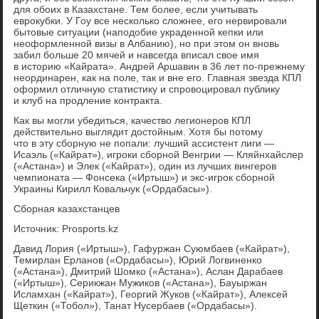
для обоих в Казахстане. Тем более, если учитывать
еврокубки. У Гоу все несколько сложнее, его нервировали
бытовые ситуации (наподобие украденной кепки или
неоформленной визы в Албанию), но при этом он вновь
забил больше 20 мячей и навсегда вписал свое имя
в историю «Кайрата». Андрей Аршавин в 36 лет по-прежнему
неординарен, как на поле, так и вне его. Главная звезда КПЛ
оформил отличную статистику и спровоцировал публику
и клуб на продление контракта.
Как вы могли убедиться, качество легионеров КПЛ
действительно выглядит достойным. Хотя бы потому
что в эту сборную не попали: лучший ассистент лиги —
Исаэль («Кайрат»), игроки сборной Венгрии — Кляйнхайслер
(«Астана») и Элек («Кайрат»), один из лучших вингеров
чемпионата — Фонсека («Иртыш») и экс-игрок сборной
Украины Кирилл Ковальчук («Ордабасы»).
Сборная казахстанцев
Источник: Prosports.kz
Давид Лория («Иртыш»), Гафуржан Суюмбаев («Кайрат»),
Темирлан Ерланов («Ордабасы»), Юрий Логвиненко
(«Астана»), Дмитрий Шомко («Астана»), Аслан Дарабаев
(«Иртыш»), Серикжан Мужиков («Астана»), Бауыржан
Исламхан («Кайрат»), Георгий Жуков («Кайрат»), Алексей
Щеткин («Тобол»), Танат Нусербаев («Ордабасы»).