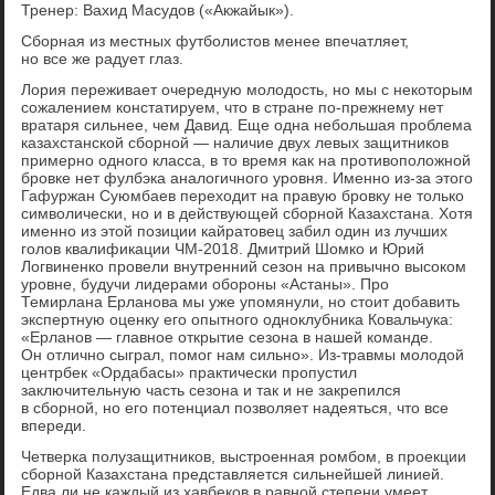
Тренер: Вахид Масудов («Акжайык»).
Сборная из местных футболистов менее впечатляет,
но все же радует глаз.
Лория переживает очередную молодость, но мы с некоторым
сожалением констатируем, что в стране по-прежнему нет
вратаря сильнее, чем Давид. Еще одна небольшая проблема
казахстанской сборной — наличие двух левых защитников
примерно одного класса, в то время как на противоположной
бровке нет фулбэка аналогичного уровня. Именно из-за этого
Гафуржан Суюмбаев переходит на правую бровку не только
символически, но и в действующей сборной Казахстана. Хотя
именно из этой позиции кайратовец забил один из лучших
голов квалификации ЧМ-2018. Дмитрий Шомко и Юрий
Логвиненко провели внутренний сезон на привычно высоком
уровне, будучи лидерами обороны «Астаны». Про
Темирлана Ерланова мы уже упомянули, но стоит добавить
экспертную оценку его опытного одноклубника Ковальчука:
«Ерланов — главное открытие сезона в нашей команде.
Он отлично сыграл, помог нам сильно». Из-травмы молодой
центрбек «Ордабасы» практически пропустил
заключительную часть сезона и так и не закрепился
в сборной, но его потенциал позволяет надеяться, что все
впереди.
Четверка полузащитников, выстроенная ромбом, в проекции
сборной Казахстана представляется сильнейшей линией.
Едва ли не каждый из хавбеков в равной степени умеет