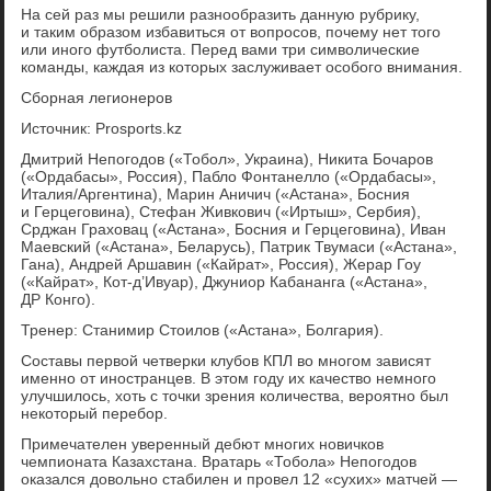
На сей раз мы решили разнообразить данную рубрику,
и таким образом избавиться от вопросов, почему нет того
или иного футболиста. Перед вами три символические
команды, каждая из которых заслуживает особого внимания.
Сборная легионеров
Источник: Prosports.kz
Дмитрий Непогодов («Тобол», Украина), Никита Бочаров
(«Ордабасы», Россия), Пабло Фонтанелло («Ордабасы»,
Италия/Аргентина), Марин Аничич («Астана», Босния
и Герцеговина), Стефан Живкович («Иртыш», Сербия),
Срджан Граховац («Астана», Босния и Герцеговина), Иван
Маевский («Астана», Беларусь), Патрик Твумаси («Астана»,
Гана), Андрей Аршавин («Кайрат», Россия), Жерар Гоу
(«Кайрат», Кот-д’Ивуар), Джуниор Кабананга («Астана»,
ДР Конго).
Тренер: Станимир Стоилов («Астана», Болгария).
Составы первой четверки клубов КПЛ во многом зависят
именно от иностранцев. В этом году их качество немного
улучшилось, хоть с точки зрения количества, вероятно был
некоторый перебор.
Примечателен уверенный дебют многих новичков
чемпионата Казахстана. Вратарь «Тобола» Непогодов
оказался довольно стабилен и провел 12 «сухих» матчей —