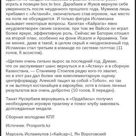
играть в позиции box to box. Дарабаев и Жуков вернули себе
уверенность после неудачного прошлого года, Мужиков лишь
прибавил с «Астаной», окончательно став игроком, чье место
на поле не обсуждается. И только фигура Исламхана
вызывает некоторые вопросы. Капитан «Кайрата» явно
неудовлетворен своим сезоном, при том же Вайссе он играл
более яркую, эффективную роль. Сейчас же Баторик отошел
на второй план, особенно на фоне Исаэля и Аршавина. Тем
не менее, даже в такой, в целом серый и неоднозначный год
Исламхан стал третьим в команде по системе гол+пас (11
голов, 8 ассистов).
«Щеткин очень сильно вырос за последний год. Думаю,
что он заслуживает шанс вернуться и в «Астану» и в сборную
Казахстана, — Станимир Стоилов редко кого-то хвалит,
но в этот раз дал более чем комплементарную оценку
центрфорварду. Алексей тащил за собой «Тобол», но так
и не вытянул костанайцев в еврокубки, хотя в плане личных
результатов все очень добротно (10 голов, 8 передач).
Танат Нусербаев вернувшись в «Ордабасы» получил
необходимую игровую практику и помог клубу завоевать
долгожданные медали.
Сборная молодежи КПЛ
Источник: Prosports.kz
Марсель Исламкулов («Кайсар»), Ян Вороговский