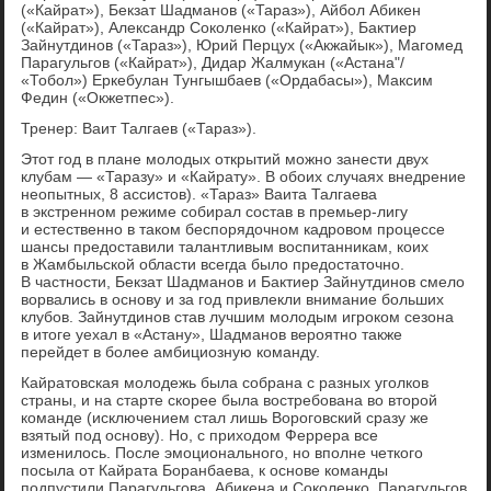
(«Кайрат»), Бекзат Шадманов («Тараз»), Айбол Абикен
(«Кайрат»), Александр Соколенко («Кайрат»), Бактиер
Зайнутдинов («Тараз»), Юрий Перцух («Акжайык»), Магомед
Парагульгов («Кайрат»), Дидар Жалмукан («Астана"/
«Тобол») Еркебулан Тунгышбаев («Ордабасы»), Максим
Федин («Окжетпес»).
Тренер: Ваит Талгаев («Тараз»).
Этот год в плане молодых открытий можно занести двух
клубам — «Таразу» и «Кайрату». В обоих случаях внедрение
неопытных, 8 ассистов). «Тараз» Ваита Талгаева
в экстренном режиме собирал состав в премьер-лигу
и естественно в таком беспорядочном кадровом процессе
шансы предоставили талантливым воспитанникам, коих
в Жамбыльской области всегда было предостаточно.
В частности, Бекзат Шадманов и Бактиер Зайнутдинов смело
ворвались в основу и за год привлекли внимание больших
клубов. Зайнутдинов став лучшим молодым игроком сезона
в итоге уехал в «Астану», Шадманов вероятно также
перейдет в более амбициозную команду.
Кайратовская молодежь была собрана с разных уголков
страны, и на старте скорее была востребована во второй
команде (исключением стал лишь Вороговский сразу же
взятый под основу). Но, с приходом Феррера все
изменилось. После эмоционального, но вполне четкого
посыла от Кайрата Боранбаева, к основе команды
подпустили Парагульгова, Абикена и Соколенко. Парагульгов