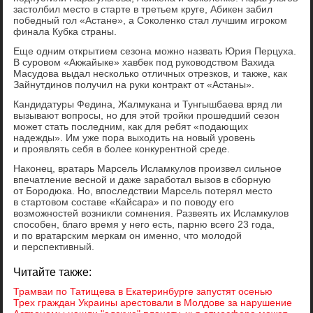
застолбил место в старте в третьем круге, Абикен забил
победный гол «Астане», а Соколенко стал лучшим игроком
финала Кубка страны.
Еще одним открытием сезона можно назвать Юрия Перцуха.
В суровом «Акжайыке» хавбек под руководством Вахида
Масудова выдал несколько отличных отрезков, и также, как
Зайнутдинов получил на руки контракт от «Астаны».
Кандидатуры Федина, Жалмукана и Тунгышбаева вряд ли
вызывают вопросы, но для этой тройки прошедший сезон
может стать последним, как для ребят «подающих
надежды». Им уже пора выходить на новый уровень
и проявлять себя в более конкурентной среде.
Наконец, вратарь Марсель Исламкулов произвел сильное
впечатление весной и даже заработал вызов в сборную
от Бородюка. Но, впоследствии Марсель потерял место
в стартовом составе «Кайсара» и по поводу его
возможностей возникли сомнения. Развеять их Исламкулов
способен, благо время у него есть, парню всего 23 года,
и по вратарским меркам он именно, что молодой
и перспективный.
Читайте также:
Трамваи по Татищева в Екатеринбурге запустят осенью
Трех граждан Украины арестовали в Молдове за нарушение