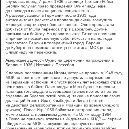
случилась перед Играми-1936 в столице Третьего Рейха.
Берлин получил право проведения Олимпиады еще
до прихода к власти национал-социалистов.
А развернувшаяся в Германии после 1933 года
антисемитская расистская пропаганда очень возмутила
мировую спортивную общественность. Одни предлагали
добиться от МОКа переноса Игр в Барселону, другие
призывали к бойкоту. Но правительство Гитлера проявило
в принципе несвойственную себе гибкость и на полгода
превратило Берлин в толерантный город. Барона
де Кубертена немецкая столица восхитила, МОК решил
Олимпиаду не переносить.
Американец Джесси Оуэнс на церемонии награждения в
Берлине-1936 | Источник: Прессбол
К первым послевоенным Играм, которые прошли в 1948 году,
МОК по понятным причинам не допустил спортсменов
из Германии и Японии. А спустя восемь лет несколько стран
решились на бойкот Олимпиады: в Мельбурн не поехали
испанцы, голландцы и швейцарцы (в знак протеста против
подавления Будапештской осени), также не прислали своих
делегаций Египет, Ирак, Камбоджа и Ливан (в ответ
на действия Великобритании и Франции во время Суэцкого
кризиса). После Игр-1956 бойкоты и отстранения стали,
можно сказать, привычным делом. На Олимпиаду-1964
в Токио не приехали атлеты из Индонезии и КНДР — первые
обиделись на МОК за осуждение недопуска на свои
соревнования израильтян, вторые проигнорировали Игры