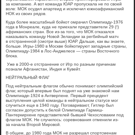
за компанию. А вот команда ЮАР пропускала не по своей
воле: МОК осудил апартеид и исключил южноафриканский
НОК из своих рядов.
Куда более масштабный бойкот омрачил Олимпиаду-1976
года в Монреале, куда не приехали представители 29 (!)
африканских стран. Все из-за того, что МОК отказался
наказывать команду Новой Зеландии за регбийный матч
в отстраненной (смотри выше) ЮАР. Дальше, как вы знаете,
больше. Игры-1980 в Москве бойкотируют западные страны,
Олимпиаду-1984 в Лос-Анджелесе — страны Восточного
блока.
Уже в 2000-е отстранение от Игр по разным причинам
познали Афганистан, Индия и Кувейт.
НЕЙТРАЛЬНЫЙ ФЛАГ
Под нейтральным флагом обычно понимают олимпийский
флаг, который впервые был поднят на уже знакомой нам
Олимпиаде-1924 в Антверпене. Первый прецедент
выступления целой команды в нейтральном статусе мог
случиться еще в 1940 году. Поговаривают, Гитлер был
согласен допустить к белой Олимпиаде Гармиш-
Пантеркирхене представителей бывшей Чехословакии под
флагом МОК. Не случилось: соревнования отменили из-
за начала Второй Мировой.
В общем, до 1980 года МОК не разрешал спортсменам