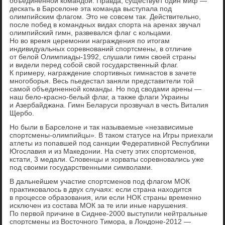
объединенной командой. Правда, существует один миф —
дескать в Барселоне эта команда выступала под
олимпийским флагом. Это не совсем так. Действительно,
после побед в командных видах спорта на аренах звучал
олимпийский гимн, развевался флаг с кольцами.
Но во время церемонии награждения по итогам
индивидуальных соревнований спортсмены, в отличие
от белой Олимпиады-1992, слушали гимн своей страны
и видели перед собой свой государственный флаг.
К примеру, награждение спортивных гимнастов в зачете
многоборья. Весь пьедестал заняли представители той
самой объединенной команды. Но под сводами арены —
наш бело-красно-белый флаг, а также флаги Украины
и Азербайджана. Гимн Беларуси прозвучал в честь Виталия
Щербо.
Но были в Барселоне и так называемые «независимые
спортсмены-олимпийцы». В таком статусе на Игры приехали
атлеты из попавшей под санкции Федеративной Республики
Югославия и из Македонии. На счету этих спортсменов,
кстати, 3 медали. Словенцы и хорваты соревновались уже
под своими государственными символами.
В дальнейшем участие спортсменов под флагом МОК
практиковалось в двух случаях: если страна находится
в процессе образования, или если НОК страны временно
исключен из состава МОК за те или иные нарушения.
По первой причине в Сиднее-2000 выступили нейтральные
спортсмены из Восточного Тимора, в Лондоне-2012 —