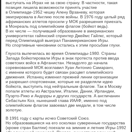
выступать на Играх не за свою страну. В частности, такая
позиция лишила возможности принять участие
в Олимпиаде-1952 чешку Алену Врзаневу, которая
эмигрировала в Англию после войны. В 1976 году целый ряд
африканских атлетов просили у МОК разрешения приехать
в Монреаль под олимпийским флагом (бойкот ведь).
В их числе — получивший образование в американских
университетах гайянский спринтер Джеймс Гайлкс, который
перед Олимпиадой выиграл Панамериканские Игры.
Но спортивные чиновники остались к этим просьбам глухи.
Глухота вылечилась во время Олимпиады-1980. Страны
Запада бойкотировали Игры в знак протеста против ввода
советских войск в Афганистан. Незадолго до начала
соревнований МОК возглавил Хуан Антонио Самаранч,
с именем которого будет связан расцвет олимпийского
движения. Испанец изменил прежней линии организации
и разрешил спортсменам, которые не разделяли идею
бойкота, выступить под нейтральным флагом. Так в Москву
попали атлеты из Австралии, Италии, Дании, Ирландии,
Пуэрто-Рико и Андорры и других государств. А англичанин
Себастьян Коэ, нынешний глава ИААФ, именно под
олимпийским флагом завоевал две медали, в том числе
золотую.
В 1991 году с карты исчез Советский Союз.
Но образовавшиеся на его осколках суверенные государства
(кроме стран Балтии) поехали на зимние и летние Игры-1992