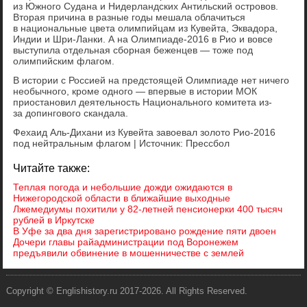
из Южного Судана и Нидерландских Антильский островов.
Вторая причина в разные годы мешала облачиться
в национальные цвета олимпийцам из Кувейта, Эквадора,
Индии и Шри-Ланки. А на Олимпиаде-2016 в Рио и вовсе
выступила отдельная сборная беженцев — тоже под
олимпийским флагом.
В истории с Россией на предстоящей Олимпиаде нет ничего
необычного, кроме одного — впервые в истории МОК
приостановил деятельность Национального комитета из-
за допингового скандала.
Фехаид Аль-Дихани из Кувейта завоевал золото Рио-2016
под нейтральным флагом | Источник: Прессбол
Читайте также:
Теплая погода и небольшие дожди ожидаются в
Нижегородской области в ближайшие выходные
Лжемедиумы похитили у 82-летней пенсионерки 400 тысяч
рублей в Иркутске
В Уфе за два дня зарегистрировано рождение пяти двоен
Дочери главы райадминистрации под Воронежем
предъявили обвинение в мошенничестве с землей
Copyright © Englishistory.ru 2017-2026. All Rights Reserved.