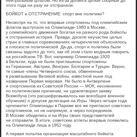
нейтральным флагом. Но из-за допинга целые сборные до
этого года ни разу не отстраняли.
БОЙКОТ и ОТСТРАНЕНИЕ: спорт вне политики?
Несмотря на то, что впервые спортсмены под олимпийским
флагом выступали на Олимпиаде-1980 в Москве,
у олимпийского движения богатая на разного рода бойкоты
и отстранения история. Правда, доселе неучастие целых
стран в главных соревнованиях четырехлетия объяснялось
в плоскости политической. Да-да, спорт и политика были
связаны задолго до того, как об этом стало модным говорить
на российском ТВ. Вот, например Олимпиада-1920
в Бельгии, куда не были приглашены спортсмены
из Германии, Австрии, Венгрии, Болгарии и Турции. Верно,
те самые члены Четверного союза, обвиненные
в развязывании Великой войны, известной ныне под
названием Первая мировая. Не было в Антверпене
и спортсменов из Советской России — МОК, несомненно
по политическим причинам, не удовлетворил заявку
Всевобуча (что расшифровывалось как всеобщее военное
обучение) о допуске делегации на Игры. Через четыре года
оргкомитет Олимпиады в Париже все же пригласил советских
спортсменов, но не напрямую, а через посредников.
В Москве обиделись и на Игры своих представителей
не отправили. В итоге, советские атлеты впервые появились
на Олимпиаде лишь в 1952 году.
А первая попытка организации масштабного бойкота