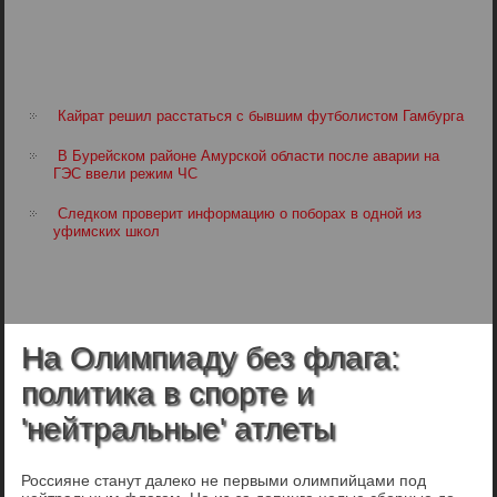
Кайрат решил расстаться с бывшим футболистом Гамбурга
В Бурейском районе Амурской области после аварии на
ГЭС ввели режим ЧС
Следком проверит информацию о поборах в одной из
уфимских школ
На Олимпиаду без флага:
политика в спорте и
'нейтральные' атлеты
Россияне станут далеко не первыми олимпийцами под