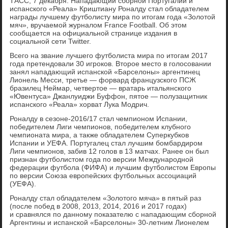
ТАСС, 7 декабря. Нападающий сборной Португалии и
испанского «Реала» Криштиану Роналду стал обладателем
награды лучшему футболисту мира по итогам года «Золотой
мяч», вручаемой журналом France Football. Об этом
сообщается на официальной странице издания в
социальной сети Twitter.
Всего на звание лучшего футболиста мира по итогам 2017
года претендовали 30 игроков. Второе место в голосовании
занял нападающий испанской «Барселоны» аргентинец
Лионель Месси, третье — форвард французского ПСЖ
бразилец Неймар, четвертое — вратарь итальянского
«Ювентуса» Джанлуиджи Буффон, пятое — полузащитник
испанского «Реала» хорват Лука Модрич.
Роналду в сезоне-2016/17 стал чемпионом Испании,
победителем Лиги чемпионов, победителем клубного
чемпионата мира, а также обладателем Суперкубков
Испании и УЕФА. Португалец стал лучшим бомбардиром
Лиги чемпионов, забив 12 голов в 13 матчах. Ранее он был
признан футболистом года по версии Международной
федерации футбола (ФИФА) и лучшим футболистом Европы
по версии Союза европейских футбольных ассоциаций
(УЕФА).
Роналду стал обладателем «Золотого мяча» в пятый раз
(после побед в 2008, 2013, 2014, 2016 и 2017 годах)
и сравнялся по данному показателю с нападающим сборной
Аргентины и испанской «Барселоны» 30-летним Лионелем