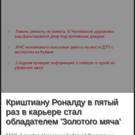
Ливень ремонту не помеха. В Челябинске дорожники
заасфальтировали двор под проливным дождем
МЧС возобновило поисковые работы на месте ДТП с
автобусом на Кубани
Следком проверит информацию о поборах в одной из
уфимских школ
Криштиану Роналду в пятый
раз в карьере стал
обладателем 'Золотого мяча'