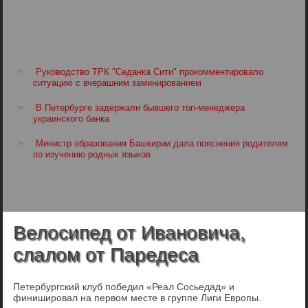
Руководство ТРК "Седанка Сити" прокомментировало
ситуацию с вчерашним заминированием
В Петербурге задержали бывшего топ-менеджера
украинского банка
Министр образования Башкирии дала пояснения родителям
по изучению родных языков
Велосипед от Ивановича,
слалом от Паредеса
Петербургский клуб победил «Реал Сосьедад» и
финишировал на первом месте в группе Лиги Европы.