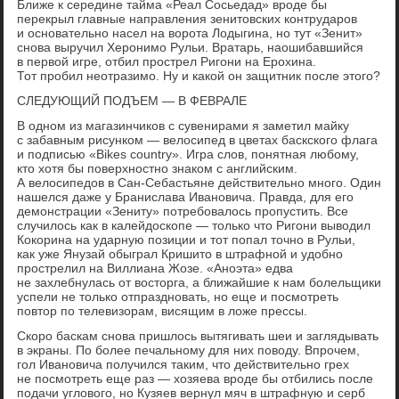
Ближе к середине тайма «Реал Сосьедад» вроде бы
перекрыл главные направления зенитовских контрударов
и основательно насел на ворота Лодыгина, но тут «Зенит»
снова выручил Херонимо Рульи. Вратарь, наошибавшийся
в первой игре, отбил прострел Ригони на Ерохина.
Тот пробил неотразимо. Ну и какой он защитник после этого?
СЛЕДУЮЩИЙ ПОДЪЕМ — В ФЕВРАЛЕ
В одном из магазинчиков с сувенирами я заметил майку
с забавным рисунком — велосипед в цветах баскского флага
и подписью «Bikes country». Игра слов, понятная любому,
кто хотя бы поверхностно знаком с английским.
А велосипедов в Сан-Себастьяне действительно много. Один
нашелся даже у Бранислава Ивановича. Правда, для его
демонстрации «Зениту» потребовалось пропустить. Все
случилось как в калейдоскопе — только что Ригони выводил
Кокорина на ударную позиции и тот попал точно в Рульи,
как уже Янузай обыграл Кришито в штрафной и удобно
прострелил на Виллиана Жозе. «Аноэта» едва
не захлебнулась от восторга, а ближайшие к нам болельщики
успели не только отпраздновать, но еще и посмотреть
повтор по телевизорам, висящим в ложе прессы.
Скоро баскам снова пришлось вытягивать шеи и заглядывать
в экраны. По более печальному для них поводу. Впрочем,
гол Ивановича получился таким, что действительно грех
не посмотреть еще раз — хозяева вроде бы отбились после
подачи углового, но Кузяев вернул мяч в штрафную и серб