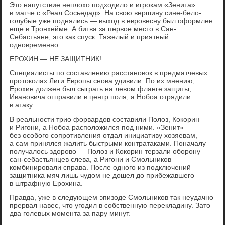
Это напутствие неплохо подходило и игрокам «Зенита»
в матче с «Реал Сосьедад». На свою вершину сине-бело-
голубые уже поднялись — выход в евровесну был оформлен
еще в Тронхейме. А битва за первое место в Сан-
Себастьяне, это как спуск. Тяжелый и приятный
одновременно.
ЕРОХИН — НЕ ЗАЩИТНИК!
Специалисты по составлению расстановок в предматчевых
протоколах Лиги Европы снова удивили. По их мнению,
Ерохин должен был сыграть на левом фланге защиты,
Ивановича отправили в центр поля, а Нобоа отрядили
в атаку.
В реальности трио форвардов составили Полоз, Кокорин
и Ригони, а Нобоа расположился под ними. «Зенит»
без особого сопротивления отдал инициативу хозяевам,
а сам принялся жалить быстрыми контратаками. Поначалу
получалось здорово — Полоз и Кокорин терзали оборону
сан-себастьянцев слева, а Ригони и Смольников
комбинировали справа. После одного из подключений
защитника мяч лишь чудом не дошел до прибежавшего
в штрафную Ерохина.
Правда, уже в следующем эпизоде Смольников так неудачно
прервал навес, что угодил в собственную перекладину. Зато
два голевых момента за пару минут.