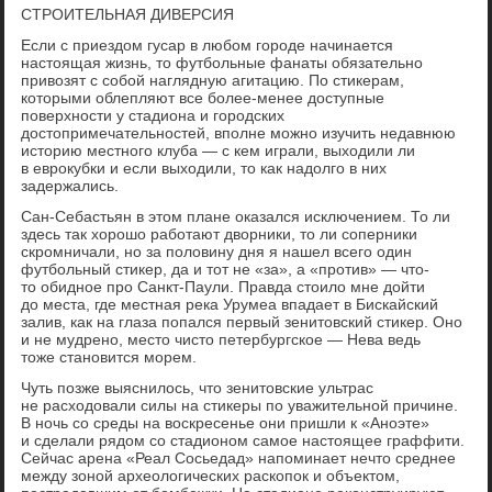
СТРОИТЕЛЬНАЯ ДИВЕРСИЯ
Если с приездом гусар в любом городе начинается
настоящая жизнь, то футбольные фанаты обязательно
привозят с собой наглядную агитацию. По стикерам,
которыми облепляют все более-менее доступные
поверхности у стадиона и городских
достопримечательностей, вполне можно изучить недавнюю
историю местного клуба — с кем играли, выходили ли
в еврокубки и если выходили, то как надолго в них
задержались.
Сан-Себастьян в этом плане оказался исключением. То ли
здесь так хорошо работают дворники, то ли соперники
скромничали, но за половину дня я нашел всего один
футбольный стикер, да и тот не «за», а «против» — что-
то обидное про Санкт-Паули. Правда стоило мне дойти
до места, где местная река Урумеа впадает в Бискайский
залив, как на глаза попался первый зенитовский стикер. Оно
и не мудрено, место чисто петербургское — Нева ведь
тоже становится морем.
Чуть позже выяснилось, что зенитовские ультрас
не расходовали силы на стикеры по уважительной причине.
В ночь со среды на воскресенье они пришли к «Аноэте»
и сделали рядом со стадионом самое настоящее граффити.
Сейчас арена «Реал Сосьедад» напоминает нечто среднее
между зоной археологических раскопок и объектом,