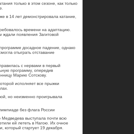
тания только в этом сезоне, как только
е.
же в 14 лет демонстрировала катание,
требовалось времени на адаптацию.
м ждали появления Загитовой
 программе досадное падение, однако
смогла отыграть отставание
правилась с нервами в первый
льную программу, опередив
енницу Марию Сотскову.
которой исполняет все прыжки
лах.
вой, но неизменно проигрывала
лимпиаде без флага России
о Медведева выступала почти всю
етили ей лететь в Нагою. Их очное
, который стартует 19 декабря.