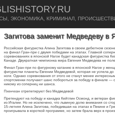
LISHISTORY.RU
СЫ, ЭКОНОМИКА, КРИМИНАЛ, ПРОИСШЕСТВ
Загитова заменит Медведеву в 
Российская фигуристка Алина Загитова в своем дебютном сезон
на финал Гран-при с двумя победами на этапах. Главной соперн
соревнованиях в японской Нагое будет канадская фигуристка Ке
Канаде. Двукратная чемпионка мира Евгения Медведева не поле
Финал Гран-при по фигурному катанию в японской Нагое у жен
фигуристки планеты Евгении Медведевой, которая не успела до
ноги. Однако соревнования от этого не станут менее интересным
спортсменки получают шанс побороться за победу в финале — с
никому из соперниц ни шанса.
Пхенчхан отрепетируют без Медведевой
Претендуют на победу и канадка Кейтлин Осмонд, и ветеран фи
из Италии. Но не исключено, что львиную долю внимания со сто
15-летняя Алина Загитова, победившая на этапах в Пекине и Гр
проигрывала в короткой программе, но затем брала верх в прои