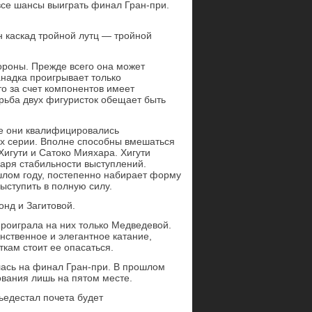
 все шансы выиграть финал Гран-при.
 каскад тройной лутц — тройной
ороны. Прежде всего она может
анадка проигрывает только
о за счет компонентов имеет
рьба двух фигуристок обещает быть
се они квалифицировались
ах серии. Вполне способны вмешаться
Хигути и Сатоко Мияхара. Хигути
даря стабильности выступлений.
лом году, постепенно набирает форму
ыступить в полную силу.
онд и Загитовой.
проиграла на них только Медведевой.
ственное и элегантное катание,
ткам стоит ее опасаться.
лась на финал Гран-при. В прошлом
вания лишь на пятом месте.
ьедестал почета будет