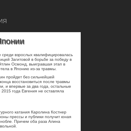
ИЯ
Японии
е среди взрослых квалифицировалась
ицей Загитовой в борьбе за победу в
йтлин Осмонд, выигравшая этап в
тела в Японию из-за травмы.
щин пройдет без сильнейшей
 конца восстановиться после травмы
и, и впервые за два года, остальные
 2015 года Евгения не оставляла
гурного катания Каролина Костнер
роны прессы и публики получит юная
енобле. Причем оба раза Алина
звольной.