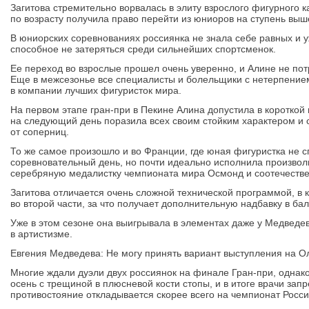
Загитова стремительно ворвалась в элиту взрослого фигурного ка
по возрасту получила право перейти из юниоров на ступень выш
В юниорских соревнованиях россиянка не знала себе равных и у
способное не затеряться среди сильнейших спортсменок.
Ее переход во взрослые прошел очень уверенно, и Алине не по
Еще в межсезонье все специалисты и болельщики с нетерпение
в компании лучших фигуристок мира.
На первом этапе гран-при в Пекине Алина допустила в короткой
на следующий день поразила всех своим стойким характером и 
от соперниц.
То же самое произошло и во Франции, где юная фигуристка не с
соревновательный день, но почти идеально исполнила произво
серебряную медалистку чемпионата мира Осмонд и соотечеств
Загитова отличается очень сложной технической программой, в 
во второй части, за что получает дополнительную надбавку в бал
Уже в этом сезоне она выигрывала в элементах даже у Медведе
в артистизме.
Евгения Медведева: Не могу принять вариант выступления на О
Многие ждали дуэли двух россиянок на финале Гран-при, однак
осень с трещиной в плюсневой кости стопы, и в итоге врачи запр
противостояние откладывается скорее всего на чемпионат России