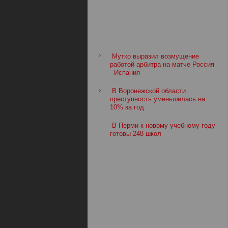
Мутко выразил возмущение
работой арбитра на матче Россия
- Испания
В Воронежской области
преступность уменьшилась на
10% за год
В Перми к новому учебному году
готовы 248 школ