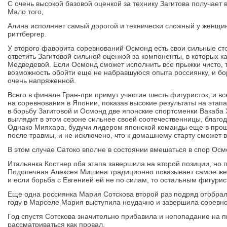
С очень высокой базовой оценкой за технику Загитова получает
Мало того,
Алина исполняет самый дорогой и технически сложный у женщин
риттбергер.
У второго фаворита соревнований Осмонд есть свои сильные ст
ответить Загитовой сильной оценкой за компоненты, в которых к
Медведевой. Если Осмонд сможет исполнить все прыжки чисто, т
возможность обойти еще не набравшуюся опыта россиянку, и бо
очень напряженной.
Всего в финале Гран-при примут участие шесть фигуристок, и в
на соревнования в Японии, показав высокие результаты на этап
в борьбу Загитовой и Осмонд две японские спортсменки Вакаба 
выглядит в этом сезоне сильнее своей соотечественницы, благо
Однако Мияхара, будучи лидером японской команды еще в прош
после травмы, и не исключено, что к домашнему старту сможет в
В этом случае Сатоко вполне в состоянии вмешаться в спор Осм
Итальянка Костнер оба этапа завершила на второй позиции, но 
Подопечная Алексея Мишина традиционно показывает самое жен
и если борьба с Евгенией ей не по силам, то остальным фигурис
Еще одна россиянка Мария Сотскова второй раз подряд отобра
году в Марселе Мария выступила неудачно и завершила соревно
Год спустя Сотскова значительно прибавила и непопадание на п
рассматриваться как провал.