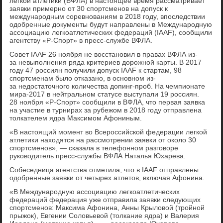
легкой атлетики (ВФЛА) в настоящее время рассматривает
заявки примерно от 30 спортсменов на допуск к
международным соревнованиям в 2018 году, впоследствии
одобренные документы будут направлены в Международную
ассоциацию легкоатлетических федераций (IAAF), сообщили
агентству «Р-Спорт» в пресс-службе ВФЛА.
Совет IAAF 26 ноября не восстановил в правах ВФЛА из-
за невыполнения ряда критериев дорожной карты. В 2017
году 47 россиян получили допуск IAAF к стартам, 98
спортсменам было отказано, в основном из-
за недостаточного количества допинг-проб. На чемпионате
мира-2017 в нейтральном статусе выступали 19 россиян.
28 ноября «Р-Спорт» сообщили в ВФЛА, что первая заявка
на участие в турнирах за рубежом в 2018 году отправлена
толкателем ядра Максимом Афониным.
«В настоящий момент во Всероссийской федерации легкой
атлетики находятся на рассмотрении заявки от около 30
спортсменов», — сказала в телефонном разговоре
руководитель пресс-службы ВФЛА Наталья Юхарева.
Собеседница агентства отметила, что в IAAF отправлены
одобренные заявки от четырех атлетов, включая Афонина.
«В Международную ассоциацию легкоатлетических
федераций федерация уже отправила заявки следующих
спортсменов: Максима Афонина, Анны Крыловой (тройной
прыжок), Евгении Соловьевой (толкание ядра) и Валерия