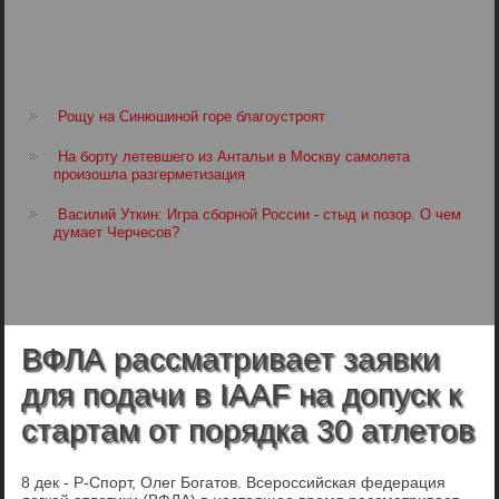
Рощу на Синюшиной горе благоустроят
На борту летевшего из Антальи в Москву самолета
произошла разгерметизация
Василий Уткин: Игра сборной России - стыд и позор. О чем
думает Черчесов?
ВФЛА рассматривает заявки
для подачи в IAAF на допуск к
стартам от порядка 30 атлетов
8 дек - Р-Спорт, Олег Богатов. Всероссийская федерация