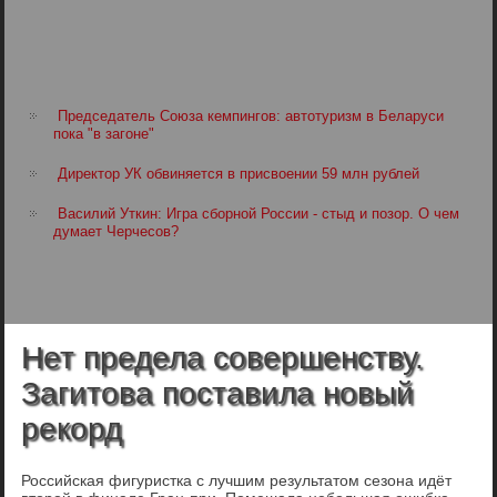
Председатель Союза кемпингов: автотуризм в Беларуси
пока "в загоне"
Директор УК обвиняется в присвоении 59 млн рублей
Василий Уткин: Игра сборной России - стыд и позор. О чем
думает Черчесов?
Нет предела совершенству.
Загитова поставила новый
рекорд
Российская фигуристка с лучшим результатом сезона идёт