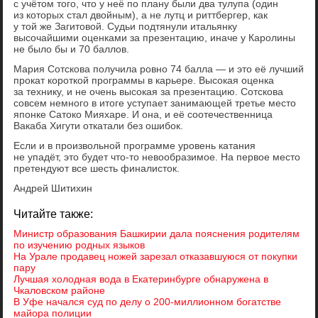
с учётом того, что у неё по плану были два тулупа (один
из которых стал двойным), а не лутц и риттбергер, как
у той же Загитовой. Судьи подтянули итальянку
высочайшими оценками за презентацию, иначе у Каролины
не было бы и 70 баллов.
Мария Сотскова получила ровно 74 балла — и это её лучший
прокат короткой программы в карьере. Высокая оценка
за технику, и не очень высокая за презентацию. Сотскова
совсем немного в итоге уступает занимающей третье место
японке Сатоко Мияхаре. И она, и её соотечественница
Вакаба Хигути откатали без ошибок.
Если и в произвольной программе уровень катания
не упадёт, это будет что-то невообразимое. На первое место
претендуют все шесть финалисток.
Андрей Шитихин
Читайте также:
Министр образования Башкирии дала пояснения родителям
по изучению родных языков
На Урале продавец ножей зарезал отказавшуюся от покупки
пару
Лучшая холодная вода в Екатеринбурге обнаружена в
Чкаловском районе
В Уфе начался суд по делу о 200-миллионном богатстве
майора полиции