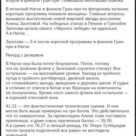
второй в финале Гран-при. Помешала небольшая ошибка.
В японской Нагое в финале Гран-при по фигурному катанию
короткую программу показали женщины. Главные вопросы
вызывало выступление новой мировой звезды россиянки
Алины Загитовой. На победных этапах в Пекине и Гренобле
Загитова катала своего «Чёрного лебедя» не идеально.
А в Нагое…
Загитова — 2-я после короткой программы в финале Гран-
при в Нагое
Рекорд с резервом
В Нагое она была почти безупречна. Почти, потому
что на тройном флипе у Загитовой случился степаут. Все
остальное — на высочайшем уровне. Каскад из тройного
лутца и тройного риттбергера, двойной аксель
со сложнейшего захода, вращения и дорожка шагов. И судьи
в отличие от этапов в Китае и во Франции на компоненты
не поскупились. Кроме этого самого флипа всё остальное —
в хорошей плюсовой зоне.
41,21 — это фантастическая техническая оценка. И она
могла быть выше примерно на три балла. Это действительно
что-то невероятное. За презентацию Алине тоже поставили
приличные, и даже очень приличные баллы — 35,06.
А в сумме это 76,27 и личный рекорд. Но Этери Тутберидзе
после проката подопечной все равно не выглядела
довольной.