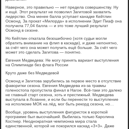
Наверное, это правильно — нет предела совершенству. Ну
и ещё. Этот результат не позволил Загитовой захватить
лидерство. Она менее балла уступает канадке Кейтлин
Осмонд. За прокат «Милорда» в исполнении Эдит Пиаф она
получила 77,04 балла — и это тоже лучший результат
Осмонд в сезоне.
Но Кейтлин откатала безошибочно (хотя судьи могли
обратить внимание на флип в каскаде), и даже непонятно,
за счёт чего она может получить ещё больше. За счёт чего
может это сделать Загитова — понятно.
Евгения Медведева: Не могу принять вариант выступления
на Олимпиаде без флага России
Круто даже без Медведевой
Осмонд и Загитова зарубились за первое место в отсутствие
фаворитки сезона. Евгения Медведева из-за травмы
голеностопа пропустила финал в Нагое. Всё-таки это далеко
не главный старт сезона, хоть и престижный. Медведева
выступала в Лозанне, и если бы перенести то выступление
на исполкоме МОК на лёд, мог быть рекорд сезона, но…
Вообще, уровень выступления фигуристок в короткой
программе был высочайший. Выбилась только Каролина
Костнер. Неоднократная чемпионка мира стала
единственной, которой не покорился каскад «3+3». Даже