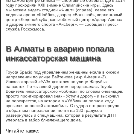
«В самом центре снимка — спортивные объекты, где в 2014
году проходили XXII зимние Олимпийские игры. Здесь
мы можем видеть стадион «Фишт» (справа), левее его
ледовая арена «Шайба», дворец «Большой», керлинговый
центр «Ледяной куб», конькобежный центр «Адлер-Арена»
и дворец зимнего спорта «Айсберг», — сообщает пресс-
служба Роскосмоса.
В Алматы в аварию попала
инкассаторская машина
Toyota Spacio под управлением женщины ехала в южном
направлении по улице Байтенова (мкр Айгерим-2).
Инкассаторский «УАЗ» двигался по улице Жеруйык
на восток. По «главной дороге» передвигалась Toyota.
Водитель инкассаторского «бобика», по словам очевидцев,
просто проигнорировал знак «Уступи дорогу» и выскочил
на перекресток, на котором в «УАЗик» на полном ходу
врезался японский автомобиль. От удара его развернуло
в обратном направлении, почти на 180 градусов
развернулась и спецмашина, которая в результате ДТП
уперлась в забор близлежащего дома.
Читайте также: