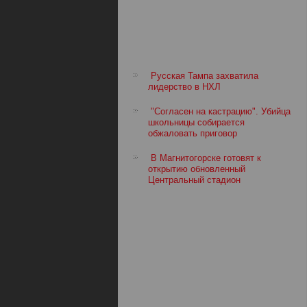
Русская Тампа захватила
лидерство в НХЛ
"Согласен на кастрацию". Убийца
школьницы собирается
обжаловать приговор
В Магнитогорске готовят к
открытию обновленный
Центральный стадион