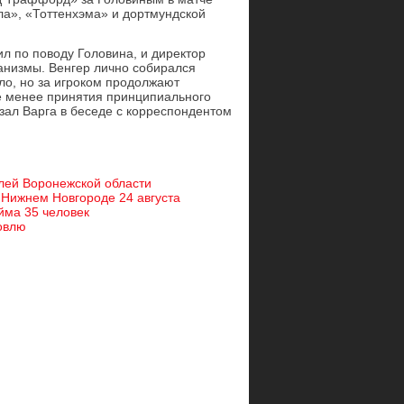
ла», «Тоттенхэма» и дортмундской
л по поводу Головина, и директор
анизмы. Венгер лично собирался
ло, но за игроком продолжают
е менее принятия принципиального
зал Варга в беседе с корреспондентом
елей Воронежской области
Нижнем Новгороде 24 августа
йма 35 человек
говлю