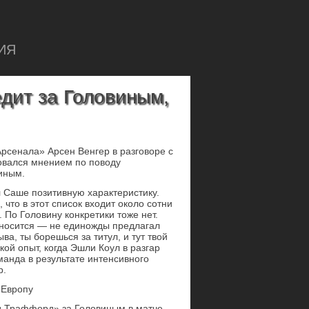
ИЯ
едит за Головиным,
Арсенала» Арсен Венгер в разговоре с
овался мнением по поводу
иным.
 Саше позитивную характеристику.
что в этот список входит около сотни
 По Головину конкретики тоже нет.
тносится — не единожды предлагал
ва, ты борешься за титул, и тут твой
кой опыт, когда Эшли Коул в разгар
манда в результате интенсивного
р.
 Европу
д Траффорд» за Головиным в матче