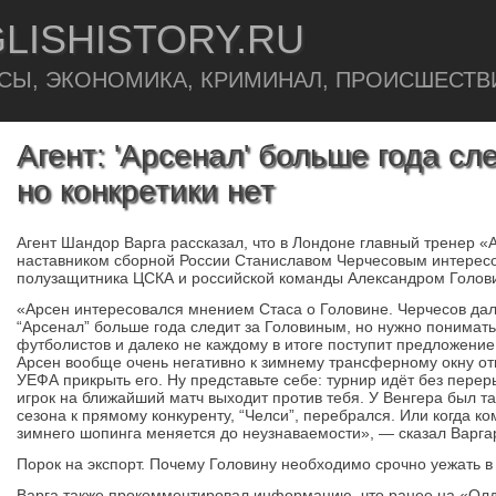
LISHISTORY.RU
СЫ, ЭКОНОМИКА, КРИМИНАЛ, ПРОИСШЕСТВ
Агент: 'Арсенал' больше года сл
но конкретики нет
Агент Шандор Варга рассказал, что в Лондоне главный тренер «
наставником сборной России Станиславом Черчесовым интерес
полузащитника ЦСКА и российской команды Александром Голов
«Арсен интересовался мнением Стаса о Головине. Черчесов дал
“Арсенал” больше года следит за Головиным, но нужно понимать, 
футболистов и далеко не каждому в итоге поступит предложение.
Арсен вообще очень негативно к зимнему трансферному окну о
УЕФА прикрыть его. Ну представьте себе: турнир идёт без переры
игрок на ближайший матч выходит против тебя. У Венгера был та
сезона к прямому конкуренту, “Челси”, перебрался. Или когда ко
зимнего шопинга меняется до неузнаваемости», — сказал Варга
Порок на экспорт. Почему Головину необходимо срочно уежать в
Варга также прокомментировал информацию, что ранее на «Ол