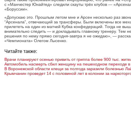
с «Манчестер Юнайтед» следили скауты трёх клубов — «Арсена
«Боруссии».
«Допускаю это. Прошлым летом мне и Арсен несколько раз звони
“Арсенала”, отвечающий за трансферы. Были включены все мех
прилететь на один из матчей Кубка конфедераций. Тогда не выш
внимательно следить — и докладывать главному тренеру. Тем н
решения по нему прямо сегодня-завтра я не ожидаю», — расска
«Чемпионата» Олегом Лысенко.
Читайте также:
Врачи планируют осенью привить от гриппа более 900 тыс. жит
Автомобиль насмерть сбил женщину на пешеходном переходе в 
В Воронежской области клещи за полгода заразили болезнью Ла
Крымчанин проведет 14 с половиной лет в колонии за наркотор