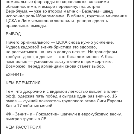
номинальные форварды не справляются со своими
обязанностями, и вскоре передвинул на острие
Вернблума — уже во втором матче с «Базелем» швед
исполнял роль Ибрагимовича. В общем, грустные мгновения
ЦСКА в Лиге чемпионов заставили тренера сделать
правильные выводы.
ВЫВОД
Ничего оригинального — ЦСКА снова нужно усиление.
Чудеса кадровой эквилибристики это здорово,
но рассчитывать на них в долгую нельзя. Но трансферы
требуют денег, а деньги — это Лига чемпионов. А Лига
чемпионов — успешное выступление в премьер-лиге.
Возможно, перед армейцами снова станет выбор.
«ЗЕНИТ»
ЧЕМ ВПЕЧАТЛИЛ
Тем, что досрочно и с видимой легкостью вышел в плей-
офф, одержав пять побед и сыграв один раз вничью. 16
очков — лучший показатель группового этапа Лиги Европы.
Как и 17 забитых мячей.
ФК «Зенит» и «Локомотив» шагнули в еврокубковую весну,
выиграв группы в ЛЕ
ЧЕМ РАССТРОИЛ