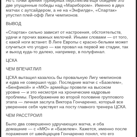
Но с точки зрения турнирных перспектив еще обиднее это
две упущенные победы над «Марибором». Именно в двух
матчах с аутсайдером, а не на «Энфилде», «Спартак»
упустил плей-офф Лиги чемпионов.
ВЫВОД
«Спартак» сильно зависит от настроения, обстоятельств,
удачи и прочих важных мелочей. Иными словами — от того,
с какой ноги встанет. В Лиге Европы с красно-белыми может
случиться что угодно — как провал на первой же стадии, так
и выход куда-то далеко, например, в полуфинал.
ЦСКА
ЧЕМ ВПЕЧАТЛИЛ
ЦСКА вытащил казалось бы провальную Лигу чемпионов
и едва не совершил чудо. Последние матчи с «Базелем»,
«Бенфикой» и «МЮ» армейцы провели на высоком
уровне — и это несмотря на хронические кадровые
проблемы. Преображение во второй половине группового
этапа — личная заслуга Виктора Гончаренко, который все
увереннее себя чувствует на посту главного тренера ЦСКА.
ЧЕМ РАССТРОИЛ
Было два совершенно удручающих матча, и оба
домашние — с «МЮ» и «Базелем». Кажется, именно после
поражения от швейцарцев Гончаренко понял, что его