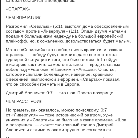
которая состоится в понедельник.
«СПАРТАК»
ЧЕМ ВПЕЧАТЛИЛ
Разгромил «Севилью» (5:1), выстоял дома обескровленным
составом против «Ливерпуля» (1:1). Этими двумя матчами
подарил болельщикам надежду на большой европейский
плей-офф, но, к сожалению, довольствоваться будет малым.
Матч с «Севильей» это вообще очень красивая и важная
страница — победу будут помнить даже вне контекста
турнирной ситуации и того, что было потом. 5:1 войдут
в историю как нечто самостоятельное — вроде славных
побед над «Реалом», «Наполи» и «Аяксом». Счастье,
которое испытали болельщики, наверное, сравнимо
с весенней чемпионской эйфорией. «Спартак» показал,
что он способен греметь и в Европе.
Дмитрий Аленичев: 0:7 — это шок. Просто позорище!
ЧЕМ РАССТРОИЛ
Но греметь, как оказалось, можно по-всякому. 0:7
от «Ливерпуля» — тоже исторический разгром, хуже
унижения у «Спартака» не было ни в какие времена. «Шок
и позорище», — скажет экс-главный тренер Дмитрий
Аленичев и с этими словами трудно не согласиться.