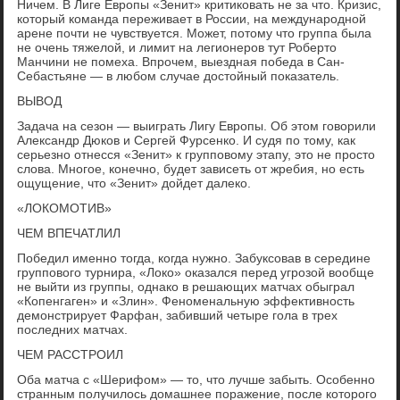
Ничем. В Лиге Европы «Зенит» критиковать не за что. Кризис,
который команда переживает в России, на международной
арене почти не чувствуется. Может, потому что группа была
не очень тяжелой, и лимит на легионеров тут Роберто
Манчини не помеха. Впрочем, выездная победа в Сан-
Себастьяне — в любом случае достойный показатель.
ВЫВОД
Задача на сезон — выиграть Лигу Европы. Об этом говорили
Александр Дюков и Сергей Фурсенко. И судя по тому, как
серьезно отнесся «Зенит» к групповому этапу, это не просто
слова. Многое, конечно, будет зависеть от жребия, но есть
ощущение, что «Зенит» дойдет далеко.
«ЛОКОМОТИВ»
ЧЕМ ВПЕЧАТЛИЛ
Победил именно тогда, когда нужно. Забуксовав в середине
группового турнира, «Локо» оказался перед угрозой вообще
не выйти из группы, однако в решающих матчах обыграл
«Копенгаген» и «Злин». Феноменальную эффективность
демонстрирует Фарфан, забивший четыре гола в трех
последних матчах.
ЧЕМ РАССТРОИЛ
Оба матча с «Шерифом» — то, что лучше забыть. Особенно
странным получилось домашнее поражение, после которого