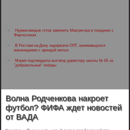
Нурмагомедов готов заменить Макгрегора в поединке с
Фергюсоном
В Ростове-на-Дону задержали ОПГ, занимавшуюся
махинациями с арендой жилья
Мэрия подтвердила выговор директору школы № 65 за
"добровольные" поборы
Волна Родченкова накроет
футбол? ФИФА ждет новостей
от ВАДА