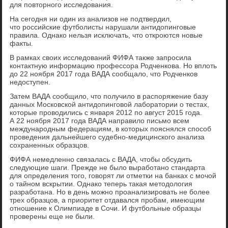
для повторного исследования.
На сегодня ни один из анализов не подтвердил,
что российские футболисты нарушали антидопинговые
правила. Однако нельзя исключать, что откроются новые
факты.
В рамках своих исследований ФИФА также запросила
контактную информацию профессора Родченкова. Но вплоть
до 22 ноября 2017 года ВАДА сообщало, что Родченков
недоступен.
Затем ВАДА сообщило, что получило в распоряжение базу
данных Московской антидопинговой лаборатории о тестах,
которые проводились с января 2012 по август 2015 года.
А 22 ноября 2017 года ВАДА направило письмо всем
международным федерациям, в которых пояснялся способ
проведения дальнейшего судебно-медицинского анализа
сохраненных образцов.
ФИФА немедленно связалась с ВАДА, чтобы обсудить
следующие шаги. Прежде не было выработано стандарта
для определения того, говорят ли отметки на банках с мочой
о тайном вскрытии. Однако теперь такая методология
разработана. Но в день можно проанализировать не более
трех образцов, а приоритет отдавался пробам, имеющим
отношение к Олимпиаде в Сочи. И футбольные образцы
проверены еще не были.