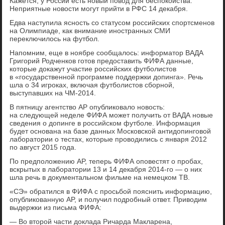
Кажется, у России есть новый повод для беспокойства.
Неприятные новости могут прийти в РФС 14 декабря.
Едва наступила ясность со статусом российских спортсменов
на Олимпиаде, как внимание иностранных СМИ
переключилось на футбол.
Напомним, еще в ноябре сообщалось: информатор ВАДА
Григорий Родченков готов предоставить ФИФА данные,
которые докажут участие российских футболистов
в «государственной программе поддержки допинга». Речь
шла о 34 игроках, включая футболистов сборной,
выступавших на ЧМ-2014.
В пятницу агентство AP опубликовало новость:
на следующей неделе ФИФА может получить от ВАДА новые
сведения о допинге в российском футболе. Информация
будет основана на базе данных Московской антидопинговой
лаборатории о тестах, которые проводились с января 2012
по август 2015 года.
По предположению AP, теперь ФИФА оповестят о пробах,
вскрытых в лаборатории 13 и 14 декабря 2014-го — о них
шла речь в документальном фильме на немецком ТВ.
«СЭ» обратился в ФИФА с просьбой пояснить информацию,
опубликованную AP, и получил подробный ответ. Приводим
выдержки из письма ФИФА:
— Во второй части доклада Ричарда Макларена,