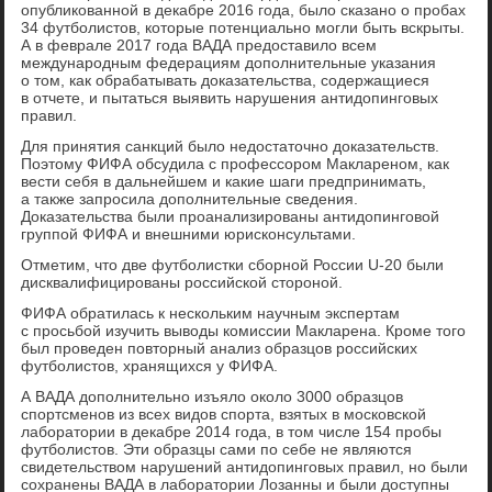
опубликованной в декабре 2016 года, было сказано о пробах
34 футболистов, которые потенциально могли быть вскрыты.
А в феврале 2017 года ВАДА предоставило всем
международным федерациям дополнительные указания
о том, как обрабатывать доказательства, содержащиеся
в отчете, и пытаться выявить нарушения антидопинговых
правил.
Для принятия санкций было недостаточно доказательств.
Поэтому ФИФА обсудила с профессором Маклареном, как
вести себя в дальнейшем и какие шаги предпринимать,
а также запросила дополнительные сведения.
Доказательства были проанализированы антидопинговой
группой ФИФА и внешними юрисконсультами.
Отметим, что две футболистки сборной России U-20 были
дисквалифицированы российской стороной.
ФИФА обратилась к нескольким научным экспертам
с просьбой изучить выводы комиссии Макларена. Кроме того
был проведен повторный анализ образцов российских
футболистов, хранящихся у ФИФА.
А ВАДА дополнительно изъяло около 3000 образцов
спортсменов из всех видов спорта, взятых в московской
лаборатории в декабре 2014 года, в том числе 154 пробы
футболистов. Эти образцы сами по себе не являются
свидетельством нарушений антидопинговых правил, но были
сохранены ВАДА в лаборатории Лозанны и были доступны