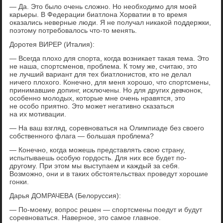
— Да. Это было очень сложно. Но необходимо для моей
карьеры. В Федерации биатлона Хорватии в то время
оказались неверные люди. Я не получал никакой поддержки,
поэтому потребовалось что-то менять.
Доротея ВИРЕР (Италия):
— Всегда плохо для спорта, когда возникает такая тема. Это
не наша, спортсменов, проблема. К тому же, считаю, это
не лучший вариант для тех биатлонистов, кто не делал
ничего плохого. Конечно, для меня хорошо, что спортсмены,
принимавшие допинг, исключены. Но для других девчонок,
особенно молодых, которые мне очень нравятся, это
не особо приятно. Это может негативно сказаться
на их мотивации.
— На ваш взгляд, соревноваться на Олимпиаде без своего
собственного флага — большая проблема?
— Конечно, когда можешь представлять свою страну,
испытываешь особую гордость. Для них все будет по-
другому. При этом мы выступаем и каждый за себя.
Возможно, они и в таких обстоятельствах проведут хорошие
гонки.
Дарья ДОМРАЧЕВА (Белоруссия):
— По-моему, вопрос решен — спортсмены поедут и будут
соревноваться. Наверное, это самое главное.