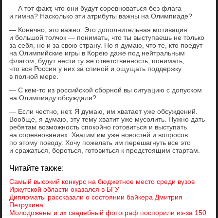
— А тот факт, что они будут соревноваться без флага
и гимна? Насколько эти атрибуты важны на Олимпиаде?
— Конечно, это важно. Это дополнительная мотивация
и большой толчок — понимать, что ты выступаешь не только
за себя, но и за свою страну. Но я думаю, что те, кто поедут
на Олимпийские игры в Корею даже под нейтральным
флагом, будут нести ту же ответственность, понимать,
что вся Россия у них за спиной и ощущать поддержку
в полной мере.
— С кем-то из российской сборной вы ситуацию с допуском
на Олимпиаду обсуждали?
— Если честно, нет. Я думаю, им хватает уже обсуждений.
Вообще, я думаю, эту тему хватит уже мусолить. Нужно дать
ребятам возможность спокойно готовиться и выступать
на соревнованиях. Хватим им уже новостей и вопросов
по этому поводу. Хочу пожелать им перешагнуть все это
и сражаться, бороться, готовиться к предстоящим стартам.
Читайте также:
Самый высокий конкурс на бюджетное место среди вузов
Иркутской области оказался в БГУ
Дипломаты рассказали о состоянии байкера Дмитрия
Петрухина
Молодожены и их свадебный фотограф поспорили из-за 150