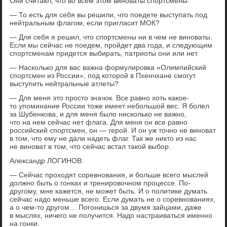
Они считают, что во всем этом виноваты спортсмены.
— То есть для себя вы решили, что поедете выступать под
нейтральным флагом, если пригласит МОК?
— Для себя я решил, что спортсмены ни в чем не виноваты.
Если мы сейчас не поедем, пройдет два года, и следующим
спортсменам придется выбирать, патриоты они или нет.
— Насколько для вас важна формулировка «Олимпийский
спортсмен из России», под которой в Пхенчхане смогут
выступить нейтральные атлеты?
— Для меня это просто значок. Все равно хоть какое-
то упоминание России тоже имеет небольшой вес. Я болел
за Шубенкова, и для меня было нисколько не важно,
что на нем сейчас нет флага. Для меня он все равно
российский спортсмен, он — герой. И он уж точно не виноват
в том, что ему не дали надеть флаг. Так же никто из нас
не виноват в том, что сейчас встал такой выбор.
Александр ЛОГИНОВ:
— Сейчас проходят соревнования, и больше всего мыслей
должно быть о гонках и тренировочном процессе. По-
другому, мне кажется, не может быть. И о политике думать
сейчас надо меньше всего. Если думать не о соревнованиях,
а о чем-то другом… Погонишься за двумя зайцами, даже
в мыслях, ничего не получится. Надо настраиваться именно
на гонки.