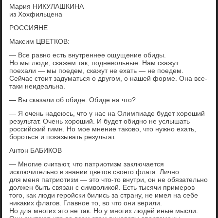
Мария НИКУЛАШКИНА
из Хохфильцена
РОССИЯНЕ
Максим ЦВЕТКОВ:
— Все равно есть внутреннее ощущение обиды.
Но мы люди, скажем так, подневольные. Нам скажут
поехали — мы поедем, скажут не ехать — не поедем.
Сейчас стоит задуматься о другом, о нашей форме. Она все-
таки неидеальна.
— Вы сказали об обиде. Обиде на что?
— Я очень надеюсь, что у нас на Олимпиаде будет хороший
результат. Очень хороший. И будет обидно не услышать
российский гимн. Но мое мнение таково, что нужно ехать,
бороться и показывать результат.
Антон БАБИКОВ
— Многие считают, что патриотизм заключается
исключительно в знании цветов своего флага. Лично
для меня патриотизм — это что-то внутри, он не обязательно
должен быть связан с символикой. Есть тысячи примеров
того, как люди геройски бились за страну, не имея на себе
никаких флагов. Главное то, во что они верили.
Но для многих это не так. Но у многих людей иные мысли.