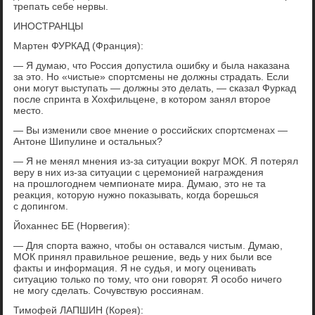
трепать себе нервы.
ИНОСТРАНЦЫ
Мартен ФУРКАД (Франция):
— Я думаю, что Россия допустила ошибку и была наказана
за это. Но «чистые» спортсмены не должны страдать. Если
они могут выступать — должны это делать, — сказал Фуркад
после спринта в Хохфильцене, в котором занял второе
место.
— Вы изменили свое мнение о российских спортсменах —
Антоне Шипулине и остальных?
— Я не менял мнения из-за ситуации вокруг МОК. Я потерял
веру в них из-за ситуации с церемонией награждения
на прошлогоднем чемпионате мира. Думаю, это не та
реакция, которую нужно показывать, когда борешься
с допингом.
Йоханнес БЕ (Норвегия):
— Для спорта важно, чтобы он оставался чистым. Думаю,
МОК принял правильное решение, ведь у них были все
факты и информация. Я не судья, и могу оценивать
ситуацию только по тому, что они говорят. Я особо ничего
не могу сделать. Сочувствую россиянам.
Тимофей ЛАПШИН (Корея):