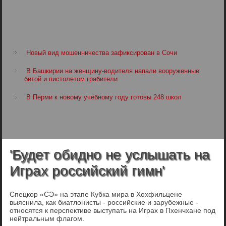
Новый вид мошенничества зафиксирован в Сочи
В Башкирии на женщину-водителя напали вооруженные
битой и пистолетом грабители
В Перми к новому учебному году готовы 248 школ
'Будет обидно не услышать на
Играх российский гимн'
Спецкор «СЭ» на этапе Кубка мира в Хохфильцене
выяснила, как биатлонисты - российские и зарубежные -
относятся к перспективе выступать на Играх в Пхенчхане под
нейтральным флагом.