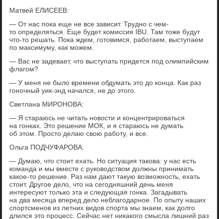
Матвей ЕЛИСЕЕВ:
— От нас пока еще не все зависит. Трудно с чем-
то определяться. Еще будет комиссия IBU. Там тоже будут
что-то решать. Пока ждем, готовимся, работаем, выступаем
по максимуму, как можем.
— Вас не задевает, что выступать придется под олимпийским
флагом?
— У меня не было времени обдумать это до конца. Как раз
гоночный уик-энд начался, не до этого.
Светлана МИРОНОВА:
— Я стараюсь не читать новости и концентрироваться
на гонках. Это решение МОК, и я стараюсь не думать
об этом. Просто делаю свою работу, и все.
Ольга ПОДЧУФАРОВА:
— Думаю, что стоит ехать. Но ситуация такова: у нас есть
команда и мы вместе с руководством должны принимать
какое-то решение. Раз нам дают такую возможность, ехать
стоит. Другое дело, что на сегодняшний день меня
интересуют только эта и следующая гонка. Загадывать
на два месяца вперед дело неблагодарное. По опыту наших
спортсменов из летних видов спорта мы знаем, как долго
длился это процесс. Сейчас нет никакого смысла лишний раз