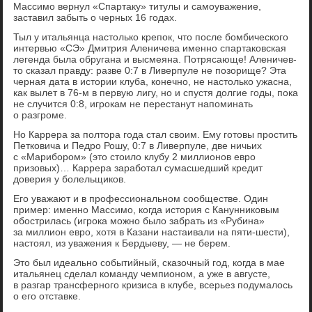
Массимо вернул «Спартаку» титулы и самоуважение,
заставил забыть о черных 16 годах.
Тыл у итальянца настолько крепок, что после бомбического
интервью «СЭ» Дмитрия Аленичева именно спартаковская
легенда была обругана и высмеяна. Потрясающе! Аленичев-
то сказал правду: разве 0:7 в Ливерпуле не позорище? Эта
черная дата в истории клуба, конечно, не настолько ужасна,
как вылет в 76-м в первую лигу, но и спустя долгие годы, пока
не случится 0:8, игрокам не перестанут напоминать
о разгроме.
Но Каррера за полтора года стал своим. Ему готовы простить
Петковича и Педро Рошу, 0:7 в Ливерпуле, две ничьих
с «Марибором» (это стоило клубу 2 миллионов евро
призовых)… Каррера заработал сумасшедший кредит
доверия у болельщиков.
Его уважают и в профессиональном сообществе. Один
пример: именно Массимо, когда история с Канунниковым
обострилась (игрока можно было забрать из «Рубина»
за миллион евро, хотя в Казани настаивали на пяти-шести),
настоял, из уважения к Бердыеву, — не берем.
Это был идеально событийный, сказочный год, когда в мае
итальянец сделал команду чемпионом, а уже в августе,
в разгар трансферного кризиса в клубе, всерьез подумалось
о его отставке.