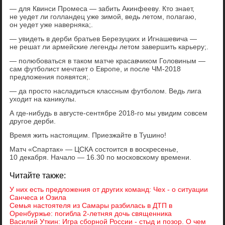
— для Квинси Промеса — забить Акинфееву. Кто знает,
не уедет ли голландец уже зимой, ведь летом, полагаю,
он уедет уже наверняка;.
— увидеть в дерби братьев Березуцких и Игнашевича —
не решат ли армейские легенды летом завершить карьеру;.
— полюбоваться в таком матче красавчиком Головиным —
сам футболист мечтает о Европе, и после ЧМ-2018
предложения появятся;.
— да просто насладиться классным футболом. Ведь лига
уходит на каникулы.
А где-нибудь в августе-сентябре 2018-го мы увидим совсем
другое дерби.
Время жить настоящим. Приезжайте в Тушино!
Матч «Спартак» — ЦСКА состоится в воскресенье,
10 декабря. Начало — 16.30 по московскому времени.
Читайте также:
У них есть предложения от других команд: Чех - о ситуации
Санчеса и Озила
Семья настоятеля из Самары разбилась в ДТП в
Оренбуржье: погибла 2-летняя дочь священника
Василий Уткин: Игра сборной России - стыд и позор. О чем