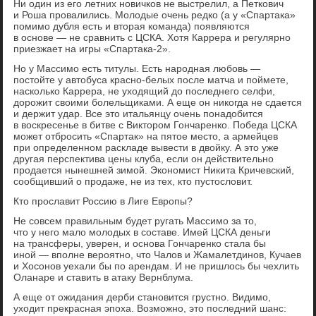
Ни один из его летних новичков не выстрелил, а Петкович
и Роша провалились. Молодые очень редко (а у «Спартака»
помимо дубля есть и вторая команда) появляются
в основе — не сравнить с ЦСКА. Хотя Каррера и регулярно
приезжает на игры «Спартака-2».
Но у Массимо есть титулы. Есть народная любовь —
постойте у автобуса красно-белых после матча и поймете,
насколько Каррера, не уходящий до последнего селфи,
дорожит своими болельщиками. А еще он никогда не сдается
и держит удар. Все это итальянцу очень понадобится
в воскресенье в битве с Виктором Гончаренко. Победа ЦСКА
может отбросить «Спартак» на пятое место, а армейцев
при определенном раскладе вывести в двойку. А это уже
другая перспектива цены клуба, если он действительно
продается нынешней зимой. Экономист Никита Кричевский,
сообщивший о продаже, не из тех, кто пустословит.
Кто прославит Россию в Лиге Европы?
Не совсем правильным будет ругать Массимо за то,
что у него мало молодых в составе. Имей ЦСКА деньги
на трансферы, уверен, и основа Гончаренко стала бы
иной — вполне вероятно, что Чалов и Жамалетдинов, Кучаев
и Хосонов уехали бы по арендам. И не пришлось бы чехлить
Оланаре и ставить в атаку Вернблума.
А еще от ожидания дерби становится грустно. Видимо,
уходит прекрасная эпоха. Возможно, это последний шанс: