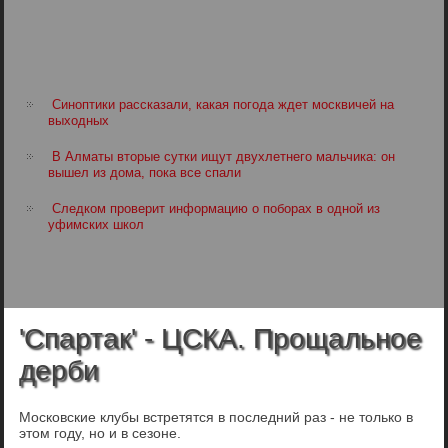
Синоптики рассказали, какая погода ждет москвичей на
выходных
В Алматы вторые сутки ищут двухлетнего мальчика: он
вышел из дома, пока все спали
Следком проверит информацию о поборах в одной из
уфимских школ
'Спартак' - ЦСКА. Прощальное
дерби
Московские клубы встретятся в последний раз - не только в
этом году, но и в сезоне.