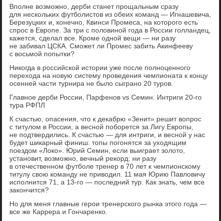
Вполне возможно, дерби станет прощальным сразу
для нескольких футболистов из обеих команд — Игнашевича,
Березуцких и, конечно, Квинси Промеса, на которого есть
спрос в Европе. За три с половиной года в России голландец,
кажется, сделал все. Кроме одной вещи — ни разу
не забивал ЦСКА. Сможет ли Промес забить Акинфееву
с восьмой попытки?
Никогда в российской истории уже после полноценного
перехода на новую систему проведения чемпионата к концу
осенней части турнира не было сыграно 20 туров.
Главное дерби России, Парфенов vs Семин. Интриги 20-го
тура РФПЛ
К счастью, опасения, что к декабрю «Зенит» решит вопрос
с титулом в России, а весной поборется за Лигу Европы,
не подтвердились. К счастью — для интриги, и весной у нас
будет шикарный финиш: топы погонятся за уходящим
поездом «Локо». Юрий Семин, если выиграет золото,
установит, возможно, вечный рекорд: ни разу
в отечественном футболе тренер в 70 лет к чемпионскому
титулу свою команду не приводил. 11 мая Юрию Павловичу
исполнится 71, а 13-го — последний тур. Как знать, чем все
закончится?
Но для меня главные герои тренерского рынка этого года —
все же Каррера и Гончаренко.