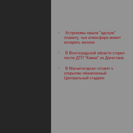
Астрономы нашли "адскую"
планету, чья атмосфера может
испарить железо
В Волгоградской области сгорел
после ДТП "Камаз" из Дагестана
В Магнитогорске готовят к
открытию обновленный
Центральный стадион