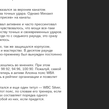
казался за верхним канатом.
ва точных удара. Однако Михаил
«присев» на канаты.
вал активнее и часто прессинговал
чувствовалось, что мощи все-таки
еству точных и своевременных ударов.
де-то с седьмого раунда, это сразу
илось.
ах, так же защищался корпусом,
и мастерство. В десятом раунде
о по-прежнему был вынужден постоянно
азошлись во мнениях. При этом
98:92, 94:96, 100:90. Пожалуй, самой
теперь в активе Алояна пояс WBA
ть в рейтинг организации и позволит
ался и еще один титул — WBC Silver,
от пояс, по словам его тренера, если
ах составляет порядка одного
юбой из них, если придется.