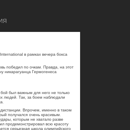
ИЯ
ternational в рамках вечера бокса
вь победил по очкам. Правда, на этот
ну никарагуанца Гермогенеса
 бой был важным для него не только
ких людей. Так, за боем наблюдали
а.
 дистанции. Впрочем, именно в таком
орый получался очень красивым.
удары, которым не хватало разве
хаил продемонстрировал всю красоту
ается серьезная школа олимпийского