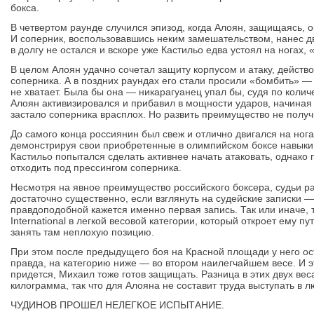
бокса.
В четвертом раунде случился эпизод, когда Алоян, защищаясь, о
И соперник, воспользовавшись неким замешательством, нанес д
в долгу не остался и вскоре уже Кастильо едва устоял на ногах, 
В целом Алоян удачно сочетал защиту корпусом и атаку, действо
соперника. А в поздних раундах его стали просили «бомбить» — 
не хватает. Была бы она — никарагуанец упал бы, судя по колич
Алоян активизировался и прибавил в мощности ударов, начиная г
застало соперника врасплох. Но развить преимущество не получ
До самого конца россиянин был свеж и отлично двигался на ног
демонстрируя свои приобретенные в олимпийском боксе навыки 
Кастильо попытался сделать активнее начать атаковать, однак
отходить под прессингом соперника.
Несмотря на явное преимущество российского боксера, судьи р
достаточно существенно, если взглянуть на судейские записки — 
правдоподобной кажется именно первая запись. Так или иначе, 
International в легкой весовой категории, который откроет ему пу
занять там неплохую позицию.
При этом после предыдущего боя на Красной площади у него ост
правда, на категорию ниже — во втором наилегчайшем весе. И эт
придется, Михаил тоже готов защищать. Разница в этих двух вес
килограмма, так что для Алояна не составит труда выступать в л
ЧУДИНОВ ПРОШЕЛ НЕЛЕГКОЕ ИСПЫТАНИЕ.