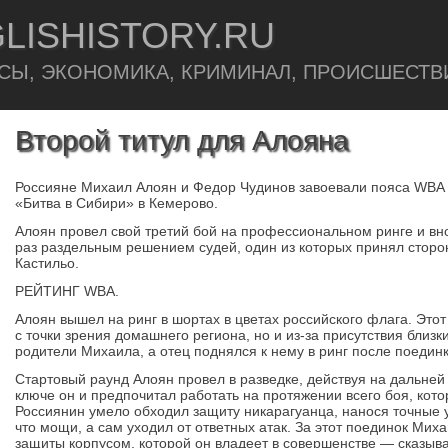
LISHISTORY.RU
СЫ, ЭКОНОМИКА, КРИМИНАЛ, ПРОИСШЕСТВ
Второй титул для Алояна
Россияне Михаил Алоян и Федор Чудинов завоевали пояса WBA In
«Битва в Сибири» в Кемерово.
Алоян провел свой третий бой на профессиональном ринге и вно
раз раздельным решением судей, один из которых принял сторо
Кастильо.
РЕЙТИНГ WBA.
Алоян вышел на ринг в шортах в цветах российского флага. Этот
с точки зрения домашнего региона, но и из-за присутствия близ
родители Михаила, а отец поднялся к нему в ринг после поединк
Стартовый раунд Алоян провел в разведке, действуя на дальней
ключе он и предпочитал работать на протяжении всего боя, кот
Россиянин умело обходил защиту никарагуанца, нанося точные 
что мощи, а сам уходил от ответных атак. За этот поединок Ми
защиты корпусом, которой он владеет в совершенстве — сказыв