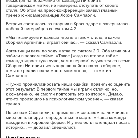
несмотря на поражение от команды Нигерии в
товарищеском матче, не намерена отступать от своего
стиля. Об этом на пресс-конференции заявил главный
тренер южноамериканцев Хорхе Сампаоли.
Встреча состоялась во вторник в Краснодаре и завершилась
победой нигерийцев со счетом 4:2.
«Мы планируем и дальше играть в таком стиле, в каком
сборная Аргентины играет сейчас», — сказал Сампаоли.
Аргентинцы вели по ходу матча со счетом 2:0. Оба мяча они
забили в первом тайме. «Такое [когда во втором тайме
команда играет куда хуже, чем в первом] случается со всеми.
Сборная Нигерии очень хорошо действовала в обороне,
а мы не реализовали много моментов», — отметил
Сампаоли.
«Нужно проанализировать наши ошибки, правильно оценить
этот результат. В первом тайме мы играли отлично, но,
к сожалению, не смогли повторить это во втором. Думаю,
что-то произошло на психологическом уровне», — сказал
тренер.
По словам Сампаоли, с примерным составом на чемпионат
мира он планирует определиться в марте. «Наша команда
находится в хорошей форме. И у нее есть потенциал писать
историю», — добавил специалист.