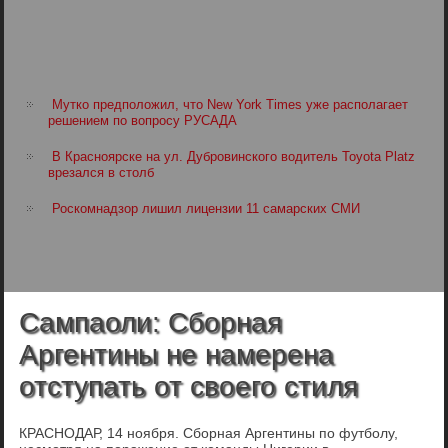
Мутко предположил, что New York Times уже располагает
решением по вопросу РУСАДА
В Красноярске на ул. Дубровинского водитель Toyota Platz
врезался в столб
Роскомнадзор лишил лицензии 11 самарских СМИ
Сампаоли: Сборная
Аргентины не намерена
отступать от своего стиля
КРАСНОДАР, 14 ноября. Сборная Аргентины по футболу,