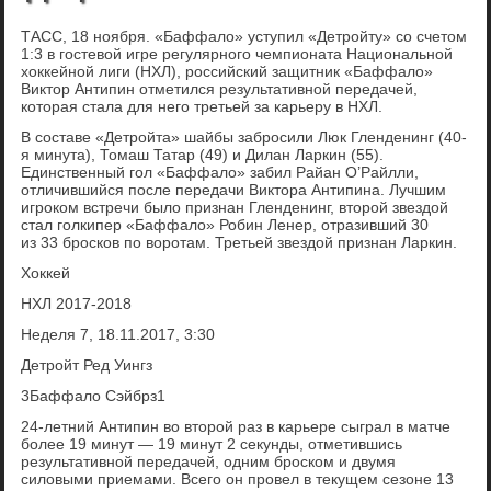
ТАСС, 18 ноября. «Баффало» уступил «Детройту» со счетом
1:3 в гостевой игре регулярного чемпионата Национальной
хоккейной лиги (НХЛ), российский защитник «Баффало»
Виктор Антипин отметился результативной передачей,
которая стала для него третьей за карьеру в НХЛ.
В составе «Детройта» шайбы забросили Люк Гленденинг (40-
я минута), Томаш Татар (49) и Дилан Ларкин (55).
Единственный гол «Баффало» забил Райан О’Райлли,
отличившийся после передачи Виктора Антипина. Лучшим
игроком встречи было признан Гленденинг, второй звездой
стал голкипер «Баффало» Робин Ленер, отразивший 30
из 33 бросков по воротам. Третьей звездой признан Ларкин.
Хоккей
НХЛ 2017-2018
Неделя 7, 18.11.2017, 3:30
Детройт Ред Уингз
3Баффало Сэйбрз1
24-летний Антипин во второй раз в карьере сыграл в матче
более 19 минут — 19 минут 2 секунды, отметившись
результативной передачей, одним броском и двумя
силовыми приемами. Всего он провел в текущем сезоне 13