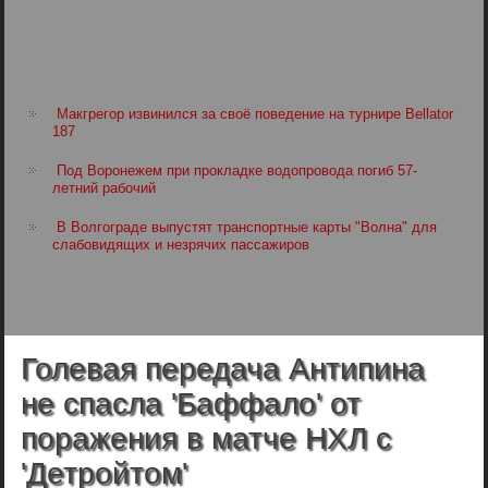
Макгрегор извинился за своё поведение на турнире Bellator
187
Под Воронежем при прокладке водопровода погиб 57-
летний рабочий
В Волгограде выпустят транспортные карты "Волна" для
слабовидящих и незрячих пассажиров
Голевая передача Антипина
не спасла 'Баффало' от
поражения в матче НХЛ с
'Детройтом'