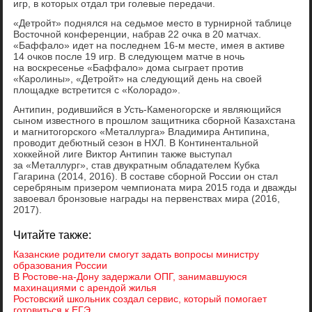
игр, в которых отдал три голевые передачи.
«Детройт» поднялся на седьмое место в турнирной таблице
Восточной конференции, набрав 22 очка в 20 матчах.
«Баффало» идет на последнем 16-м месте, имея в активе
14 очков после 19 игр. В следующем матче в ночь
на воскресенье «Баффало» дома сыграет против
«Каролины», «Детройт» на следующий день на своей
площадке встретится с «Колорадо».
Антипин, родившийся в Усть-Каменогорске и являющийся
сыном известного в прошлом защитника сборной Казахстана
и магнитогорского «Металлурга» Владимира Антипина,
проводит дебютный сезон в НХЛ. В Континентальной
хоккейной лиге Виктор Антипин также выступал
за «Металлург», став двукратным обладателем Кубка
Гагарина (2014, 2016). В составе сборной России он стал
серебряным призером чемпионата мира 2015 года и дважды
завоевал бронзовые награды на первенствах мира (2016,
2017).
Читайте также:
Казанские родители смогут задать вопросы министру
образования России
В Ростове-на-Дону задержали ОПГ, занимавшуюся
махинациями с арендой жилья
Ростовский школьник создал сервис, который помогает
готовиться к ЕГЭ