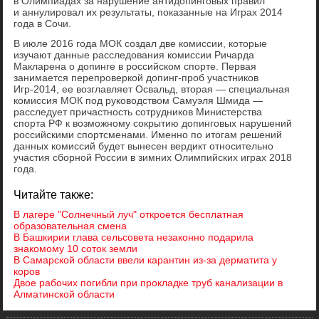
в Олимпиадах за нарушение антидопинговых правил
и аннулировал их результаты, показанные на Играх 2014
года в Сочи.
В июле 2016 года МОК создал две комиссии, которые
изучают данные расследования комиссии Ричарда
Макларена о допинге в российском спорте. Первая
занимается перепроверкой допинг-проб участников
Игр-2014, ее возглавляет Освальд, вторая — специальная
комиссия МОК под руководством Самуэля Шмида —
расследует причастность сотрудников Министерства
спорта РФ к возможному сокрытию допинговых нарушений
российскими спортсменами. Именно по итогам решений
данных комиссий будет вынесен вердикт относительно
участия сборной России в зимних Олимпийских играх 2018
года.
Читайте также:
В лагере "Солнечный луч" откроется бесплатная
образовательная смена
В Башкирии глава сельсовета незаконно подарила
знакомому 10 соток земли
В Самарской области ввели карантин из-за дерматита у
коров
Двое рабочих погибли при прокладке труб канализации в
Алматинской области