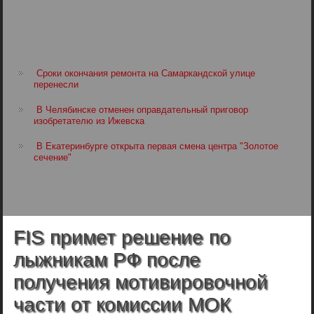
Сроки окончания ремонта на Самаркандской улице
перенесли
В Челябинске отменен оправдательный приговор
изобретателю из Ижевска
В Екатеринбурге открыта первая смена центра "Золотое
сечение"
FIS примет решение по
лыжникам РФ после
получения мотивировочной
части от комиссии МОК