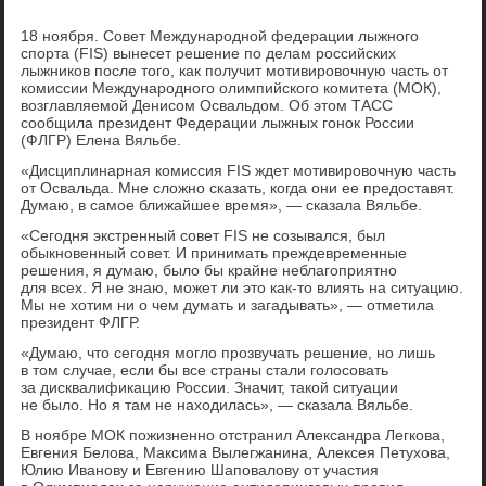
18 ноября. Совет Международной федерации лыжного
спорта (FIS) вынесет решение по делам российских
лыжников после того, как получит мотивировочную часть от
комиссии Международного олимпийского комитета (МОК),
возглавляемой Денисом Освальдом. Об этом ТАСС
сообщила президент Федерации лыжных гонок России
(ФЛГР) Елена Вяльбе.
«Дисциплинарная комиссия FIS ждет мотивировочную часть
от Освальда. Мне сложно сказать, когда они ее предоставят.
Думаю, в самое ближайшее время», — сказала Вяльбе.
«Сегодня экстренный совет FIS не созывался, был
обыкновенный совет. И принимать преждевременные
решения, я думаю, было бы крайне неблагоприятно
для всех. Я не знаю, может ли это как-то влиять на ситуацию.
Мы не хотим ни о чем думать и загадывать», — отметила
президент ФЛГР.
«Думаю, что сегодня могло прозвучать решение, но лишь
в том случае, если бы все страны стали голосовать
за дисквалификацию России. Значит, такой ситуации
не было. Но я там не находилась», — сказала Вяльбе.
В ноябре МОК пожизненно отстранил Александра Легкова,
Евгения Белова, Максима Вылегжанина, Алексея Петухова,
Юлию Иванову и Евгению Шаповалову от участия