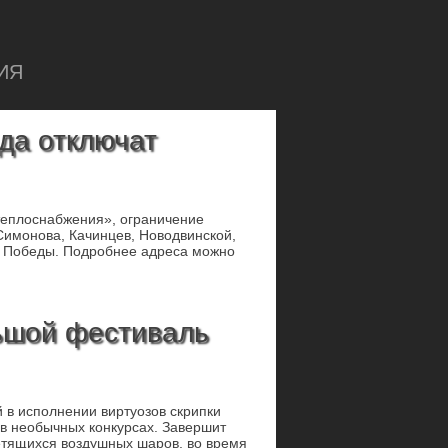
ИЯ
да отключат
теплоснабжения», ограничение
Симонова, Качинцев, Новодвинской,
ия Победы. Подробнее адреса можно
ьшой фестиваль
 в исполнении виртуозов скрипки
 в необычных конкурсах. Завершит
етящихся воздушных шаров, во время