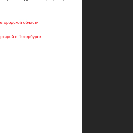
жегородской области
артирой в Петербурге