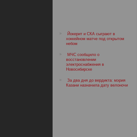
Йокерит и СКА сыграют в
хоккейном матче под открытом
небом
МЧС сообщило о
восстановлении
электроснабжения в
Новосибирске
За два дня до вердикта: мэрия
Казани назначила дату велоночи