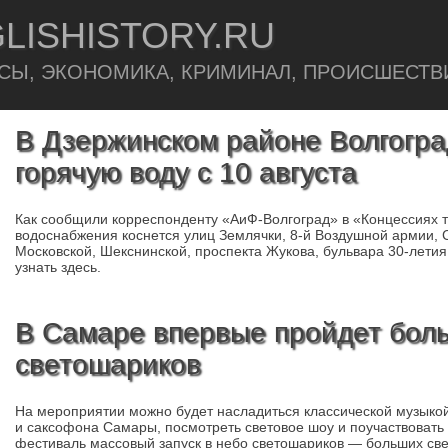
LISHISTORY.RU
СЫ, ЭКОНОМИКА, КРИМИНАЛ, ПРОИСШЕСТВ
В Дзержинском районе Волгогра
горячую воду с 10 августа
Как сообщили корреспонденту «АиФ-Волгоград» в «Концессиях 
водоснабжения коснется улиц Землячки, 8-й Воздушной армии, 
Московской, Шекснинской, проспекта Жукова, бульвара 30-лет
узнать здесь.
В Самаре впервые пройдет бол
светошариков
На мероприятии можно будет насладиться классической музыкой
и саксофона Самары, посмотреть световое шоу и поучаствовать
фестиваль массовый запуск в небо светошариков — больших св