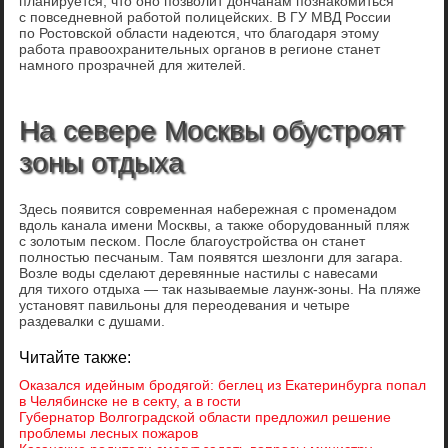
планируется, что оно позволит дончанам познакомиться
с повседневной работой полицейских. В ГУ МВД России
по Ростовской области надеются, что благодаря этому
работа правоохранительных органов в регионе станет
намного прозрачней для жителей.
На севере Москвы обустроят
зоны отдыха
Здесь появится современная набережная с променадом
вдоль канала имени Москвы, а также оборудованный пляж
с золотым песком. После благоустройства он станет
полностью песчаным. Там появятся шезлонги для загара.
Возле воды сделают деревянные настилы с навесами
для тихого отдыха — так называемые лаунж-зоны. На пляже
установят павильоны для переодевания и четыре
раздевалки с душами.
Читайте также:
Оказался идейным бродягой: беглец из Екатеринбурга попал
в Челябинске не в секту, а в гости
Губернатор Волгоградской области предложил решение
проблемы лесных пожаров