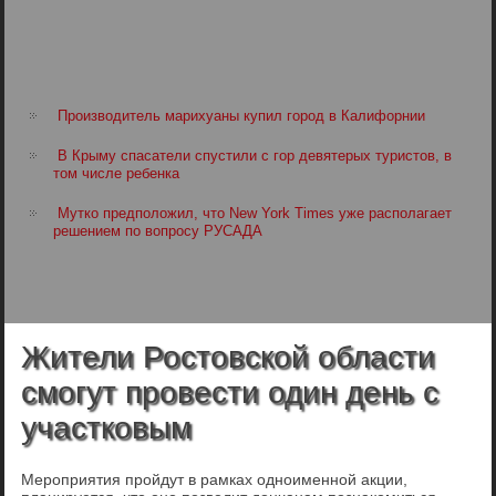
Производитель марихуаны купил город в Калифорнии
В Крыму спасатели спустили с гор девятерых туристов, в
том числе ребенка
Мутко предположил, что New York Times уже располагает
решением по вопросу РУСАДА
Жители Ростовской области
смогут провести один день с
участковым
Мероприятия пройдут в рамках одноименной акции,