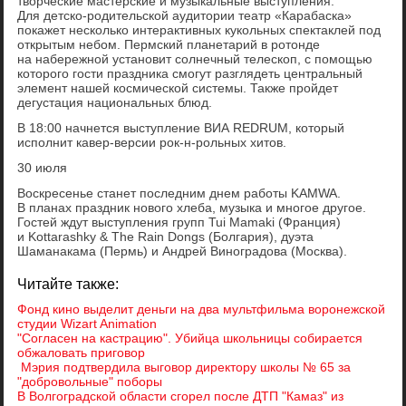
творческие мастерские и музыкальные выступления.
Для детско-родительской аудитории театр «Карабаска»
покажет несколько интерактивных кукольных спектаклей под
открытым небом. Пермский планетарий в ротонде
на набережной установит солнечный телескоп, с помощью
которого гости праздника смогут разглядеть центральный
элемент нашей космической системы. Также пройдет
дегустация национальных блюд.
В 18:00 начнется выступление ВИА REDRUM, который
исполнит кавер-версии рок-н-рольных хитов.
30 июля
Воскресенье станет последним днем работы KAMWA.
В планах праздник нового хлеба, музыка и многое другое.
Гостей ждут выступления групп Tui Mamaki (Франция)
и Kottarashky & The Rain Dongs (Болгария), дуэта
Шаманакама (Пермь) и Андрей Виноградова (Москва).
Читайте также:
Фонд кино выделит деньги на два мультфильма воронежской
студии Wizart Animation
"Согласен на кастрацию". Убийца школьницы собирается
обжаловать приговор
Мэрия подтвердила выговор директору школы № 65 за
"добровольные" поборы
В Волгоградской области сгорел после ДТП "Камаз" из