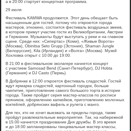
а в 20:00 стартует концертная программа.
29 июля
Фестиваль KAMWA продолжится. Этот день обещает быть
насыщенным для гостей, потому что откроются города
мастеров, этнокино, состоится фестиваль воздушных змеев,
в котором примут участие гости из Великобритании, Австрии
и Германии. Музыканты будут выступать у реки и на главном
сцене. Среди них: «Сипертас» (Коми), «Живые Ворота»
(Москва), Obinitsa Seto Grupp (Эстония), Shaman Jungle
(Белоруссия), Kila (Ирландия) и «Волга» (Москва). Музей
Хохловка открыт с 10:00 до 19:00.
В 21:00 в фестивальном эколагере начнется концерт
с участием Samosad Bend (Санкт-Петербург), DJ Hobta
(Германия) и DJ Casto (Пермь).
В Добрянке в 12:00 откроется фестиваль сладостей. Гостей
ждут ярмарка сладостей, картонный городок, больше
чаепитие, приготовление самого большого торта в истории
города. Также пройдет серия мастер-классов по росписи
пряников, оформлению капкейков, приготовлению молочных
коктейлей, добрянских вафель и рулета с манго.
Для тех, кто не хочет выезжать за пределы города, также
пройдут развлекательные мероприятия. Так, на набережной
в 15:00 начнется празднование Дня дружбы. В это время
и до 18:00 запланированы танцевальные мастер-классы,