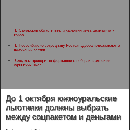
В Самарской области ввели карантин из-за дерматита у
коров
В Новосибирске сотрудницу Ростехнадзора подозревают в
получении взятки
Следком проверит информацию о поборах в одной из
уфимских школ
До 1 октября южноуральские
льготники должны выбрать
между соцпакетом и деньгами