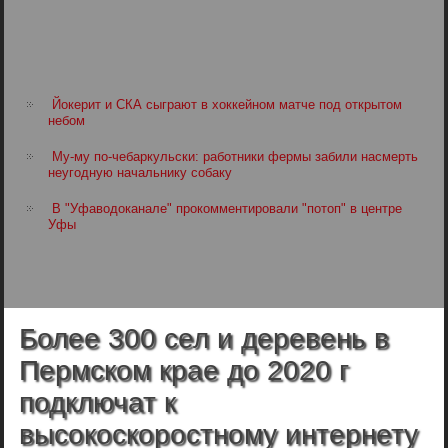
Йокерит и СКА сыграют в хоккейном матче под открытом
небом
Му-му по-чебаркульски: работники фермы забили насмерть
неугодную начальнику собаку
В "Уфаводоканале" прокомментировали "потоп" в центре
Уфы
Более 300 сел и деревень в
Пермском крае до 2020 г
подключат к
высокоскоростному интернету