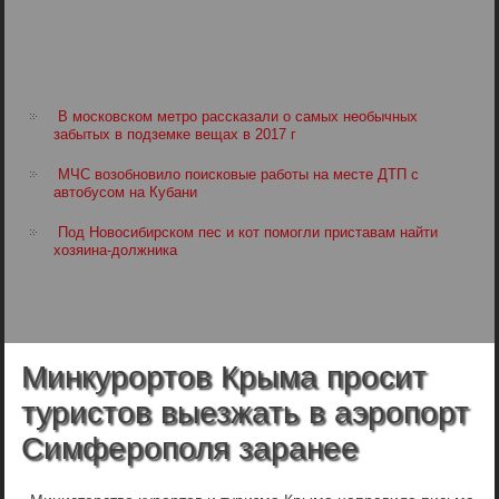
В московском метро рассказали о самых необычных
забытых в подземке вещах в 2017 г
МЧС возобновило поисковые работы на месте ДТП с
автобусом на Кубани
Под Новосибирском пес и кот помогли приставам найти
хозяина-должника
Минкурортов Крыма просит
туристов выезжать в аэропорт
Симферополя заранее