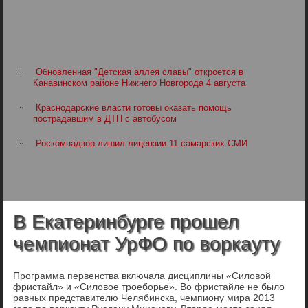
Обновленная "Детская аллея славы" откроется в
Канавинском районе Нижнего Новгорода 4 августа
Краснодарские власти готовы оказать помощь
пострадавшим в ДТП с автобусом
Роскомнадзор лишил лицензии 11 самарских СМИ
В Екатеринбурге прошел
чемпионат УрФО по воркауту
Программа первенства включала дисциплины «Силовой
фристайл» и «Силовое троеборье». Во фристайле не было
равных представителю Челябинска, чемпиону мира 2013