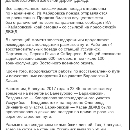
Дальневосточной железной дороги (ДВЖД).
Все задержанные пассажирские поезда отправлены
по назначению. Из Хабаровска поезда отправляются
по расписанию. Продажа билетов осуществляется
без ограничений по всем направлениям, сообщает ИА
«Хабаровский край сегодня» со ссылкой на пресс-службу
ДВЖД.
В настоящий момент железнодорожники продолжают
ликвидировать последствия размывов пути. Работают 4
восстановительных поезда со станций Уссурийск,
Партизанск, Первая Речка и Сибирцево. В общей сложности
задействовано свыше 600 человек, в том числе 100
военнослужащих Восточного военного округа.
Кроме того, продолжаются работы по восстановлению пути
и искусственных сооружений на участке Барановский —
Хасан.
Напомним, 6 августа 2017 года в 23:45 по московскому
времени на перегонах Баневурово — Барановский,
Раздольное — Кипарисово железнодорожного участка
Уссурийск — Владивосток и на перегоне Оленевод —
Виневитино участка Барановский — Хасан ДВЖД было
приостановлено движение поездов по причине размыва
верхнего строения пути.
Размыв стал следствием сильнейших ливней. Так, 7 августа,
всего за сутки, на станции Уссурийск выпало 250 мм