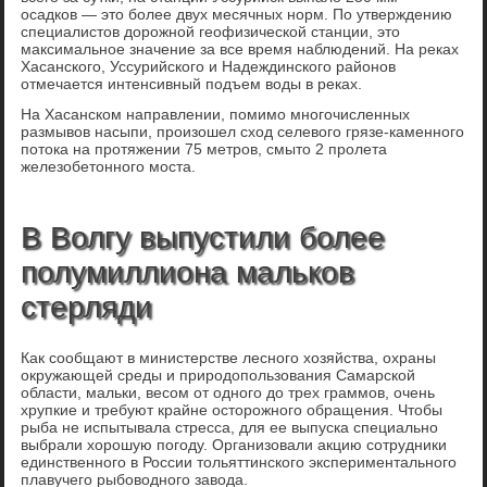
осадков — это более двух месячных норм. По утверждению
специалистов дорожной геофизической станции, это
максимальное значение за все время наблюдений. На реках
Хасанского, Уссурийского и Надеждинского районов
отмечается интенсивный подъем воды в реках.
На Хасанском направлении, помимо многочисленных
размывов насыпи, произошел сход селевого грязе-каменного
потока на протяжении 75 метров, смыто 2 пролета
железобетонного моста.
В Волгу выпустили более
полумиллиона мальков
стерляди
Как сообщают в министерстве лесного хозяйства, охраны
окружающей среды и природопользования Самарской
области, мальки, весом от одного до трех граммов, очень
хрупкие и требуют крайне осторожного обращения. Чтобы
рыба не испытывала стресса, для ее выпуска специально
выбрали хорошую погоду. Организовали акцию сотрудники
единственного в России тольяттинского экспериментального
плавучего рыбоводного завода.