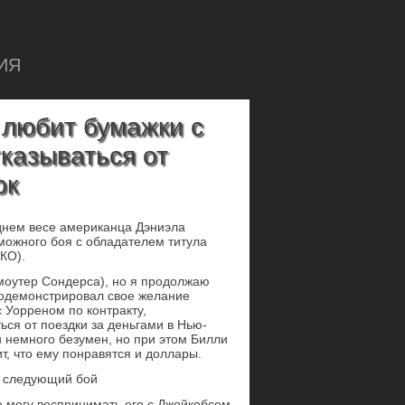
ИЯ
 любит бумажки с
казываться от
рк
днем весе американца Дэниэла
зможного боя с обладателем титула
КО).
моутер Сондерса), но я продолжаю
продемонстрировал свое желание
с Уорреном по контракту,
ться от поездки за деньгами в Нью-
 немного безумен, но при этом Билли
т, что ему понравятся и доллары.
а следующий бой
 могу воспринимать его с Джейкобсом.