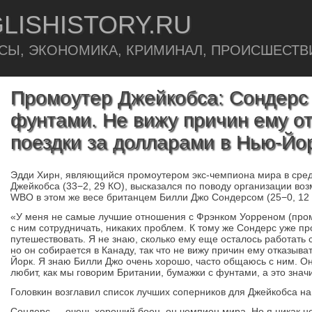
LISHISTORY.RU
СЫ, ЭКОНОМИКА, КРИМИНАЛ, ПРОИСШЕСТВ
Промоутер Джейкобса: Сондерс
фунтами. Не вижу причин ему от
поездки за долларами в Нью-Йо
Эдди Хирн, являющийся промоутером экс-чемпиона мира в сре
Джейкобса (33−2, 29 КО), высказался по поводу организации во
WBO в этом же весе британцем Билли Джо Сондерсом (25−0, 12 
«У меня не самые лучшие отношения с Фрэнком Уорреном (про
с ним сотрудничать, никаких проблем. К тому же Сондерс уже 
путешествовать. Я не знаю, сколько ему еще осталось работать 
но он собирается в Канаду, так что не вижу причин ему отказыва
Йорк. Я знаю Билли Джо очень хорошо, часто общаюсь с ним. Он
любит, как мы говорим Британии, бумажки с фунтами, а это значи
Головкин возглавил список лучших соперников для Джейкобса н
Сондерс — очень хороший боец, он чемпион мира. Но я никак не