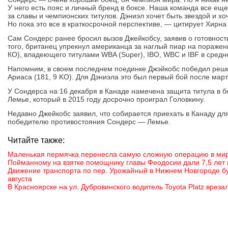
У него есть пояс и личный бренд в боксе. Наша команда все еще
за славы и чемпионских титулов. Дэниэл хочет быть звездой и хо
Но пока это все в краткосрочной перспективе, — цитирует Хирна
Сам Сондерс ранее бросил вызов Джейкобсу, заявив о готовност
того, британец упрекнул американца за наглый пиар на поражен
КО), владеющего титулами WBA (Super), IBO, WBC и IBF в средн
Напомним, в своем последнем поединке Джэйкобс победил реше
Ариаса (181, 9 KO). Для Дэниэла это был первый бой после март
У Сондерса на 16 декабря в Канаде намечена защита титула в б
Лемье, который в 2015 году досрочно проиграл Головкину.
Недавно Джейкобс заявил, что собирается приехать в Канаду для
победителю противостояния Сондерс — Лемье.
Читайте также:
Маленькая пермячка перенесла самую сложную операцию в ми
Пойманному на взятке помощнику главы Феодосии дали 7,5 лет 
Движение транспорта по пер. Урожайный в Нижнем Новгороде бу
августа
В Красноярске на ул. Дубровинского водитель Toyota Platz вреза