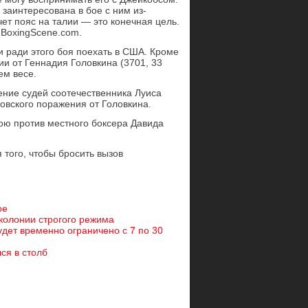
 заинтересована в бое с ним из-
чет пояс на талии — это конечная цель.
 BoxingScene.com.
и ради этого боя поехать в США. Кроме
ии от Геннадия Головкина (3701, 33
ем весе.
ние судей соотечественника Луиса
овского поражения от Головкина.
ою против местного боксера Давида
 того, чтобы бросить вызов
ре
колонии строгого режима
дет временно ограничено с 7 по 30
лся в столб