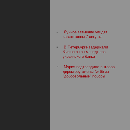
Лунное затмение увидят
казахстанцы 7 августа
В Петербурге задержали
бывшего топ-менеджера
украинского банка
Мэрия подтвердила выговор
директору школы № 65 за
"добровольные" поборы