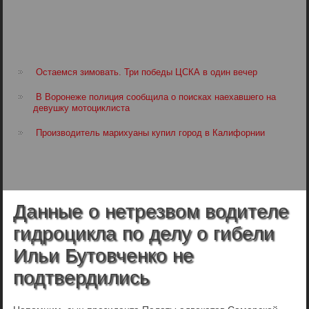
Остаемся зимовать. Три победы ЦСКА в один вечер
В Воронеже полиция сообщила о поисках наехавшего на
девушку мотоциклиста
Производитель марихуаны купил город в Калифорнии
Данные о нетрезвом водителе
гидроцикла по делу о гибели
Ильи Бутовченко не
подтвердились