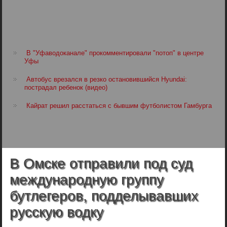
В "Уфаводоканале" прокомментировали "потоп" в центре
Уфы
Автобус врезался в резко остановившийся Hyundai:
пострадал ребенок (видео)
Кайрат решил расстаться с бывшим футболистом Гамбурга
В Омске отправили под суд
международную группу
бутлегеров, подделывавших
русскую водку