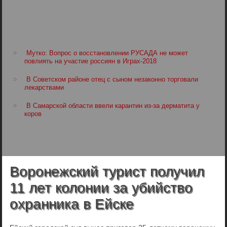
Мутко: Вопрос о восстановлении РУСАДА не может
повлиять на участие россиян в Играх-2018
В Советском районе отец с сыном незаконно торговали
лекарствами
В Самарской области ввели карантин из-за дерматита у
коров
Воронежский турист получил
11 лет колонии за убийство
охранника в Ейске