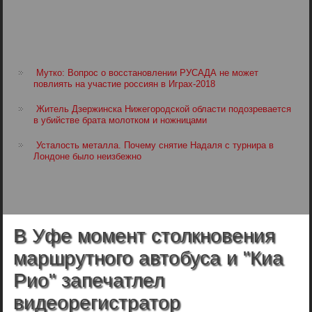
Мутко: Вопрос о восстановлении РУСАДА не может
повлиять на участие россиян в Играх-2018
Житель Дзержинска Нижегородской области подозревается
в убийстве брата молотком и ножницами
Усталость металла. Почему снятие Надаля с турнира в
Лондоне было неизбежно
В Уфе момент столкновения
маршрутного автобуса и "Киа
Рио" запечатлел
видеорегистратор