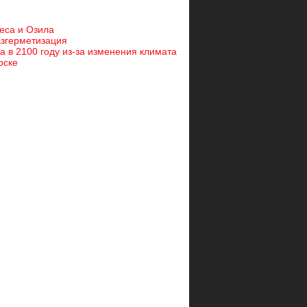
чеса и Озила
азгерметизация
 в 2100 году из-за изменения климата
рске