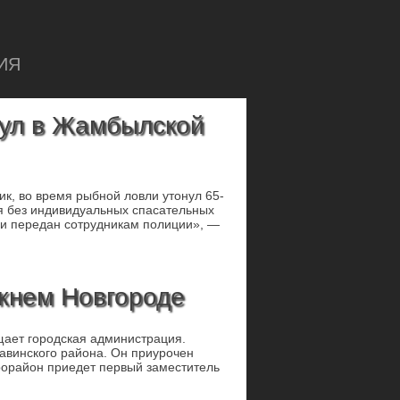
ИЯ
нул в Жамбылской
ик, во время рыбной ловли утонул 65-
ся без индивидуальных спасательных
 и передан сотрудникам полиции», —
ижнем Новгороде
щает городская администрация.
авинского района. Он приурочен
рорайон приедет первый заместитель