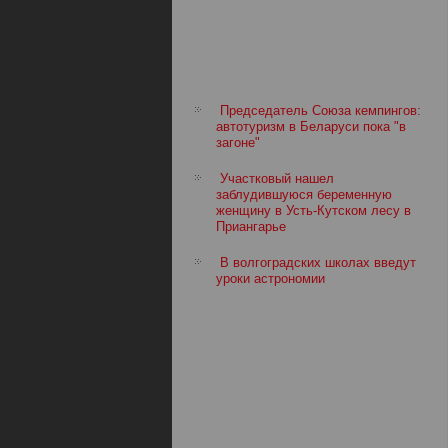
Председатель Союза кемпингов:
автотуризм в Беларуси пока "в
загоне"
Участковый нашел
заблудившуюся беременную
женщину в Усть-Кутском лесу в
Приангарье
В волгоградских школах введут
уроки астрономии