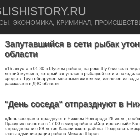
LISHISTORY.RU
СЫ, ЭКОНОМИКА, КРИМИНАЛ, ПРОИСШЕСТВ
Запутавшийся в сети рыбак уто
области
«15 августа в 01:30 в Шуском районе, на реке Шу близ села Бирл
летний мужчина, который запутался в рыбацкой сети и находил
средств. Труп обнаружен местными жителями, извлечен из воды
рассказали в ДЧС области.
"День соседа" отпразднуют в Н
«День соседа» отпразднуют в Нижнем Новгороде 28 июля, сооб
Праздник начнется в 17.00 в микрорайоне «Сортировочный» Кан
к празднованию 89-летия Канавинского района. Поздравить мик
главы администрации района Михаил Шаров.